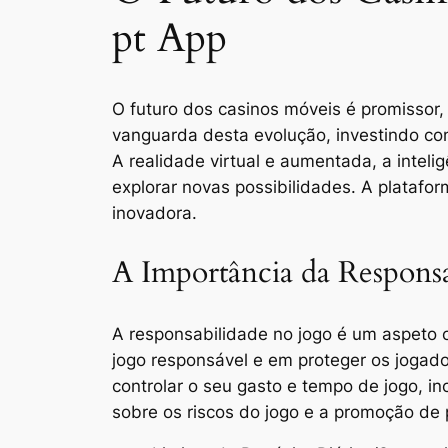
pt App
O futuro dos casinos móveis é promissor,
vanguarda desta evolução, investindo co
A realidade virtual e aumentada, a inteli
explorar novas possibilidades. A plataf
inovadora.
A Importância da Responsa
A responsabilidade no jogo é um aspeto 
jogo responsável e em proteger os jogado
controlar o seu gasto e tempo de jogo, in
sobre os riscos do jogo e a promoção de 