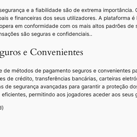
 segurança e a fiabilidade são de extrema importância. O
ais e financeiras dos seus utilizadores. A plataforma é
 opera em conformidade com os mais altos padrões de se
nsações são seguras e confidenciais..
guros e Convenientes
e de métodos de pagamento seguros e convenientes para
s de crédito, transferências bancárias, carteiras elet
 de segurança avançadas para garantir a proteção dos
eficientes, permitindo aos jogadores aceder aos seus 
d)