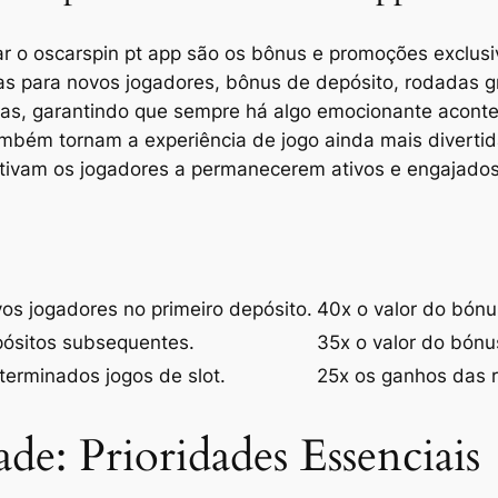
 o oscarspin pt app são os bônus e promoções exclusiv
s para novos jogadores, bônus de depósito, rodadas gr
as, garantindo que sempre há algo emocionante aconte
ém tornam a experiência de jogo ainda mais divertida 
entivam os jogadores a permanecerem ativos e engajados
os jogadores no primeiro depósito.
40x o valor do bónu
pósitos subsequentes.
35x o valor do bónu
erminados jogos de slot.
25x os ganhos das r
ade: Prioridades Essenciais