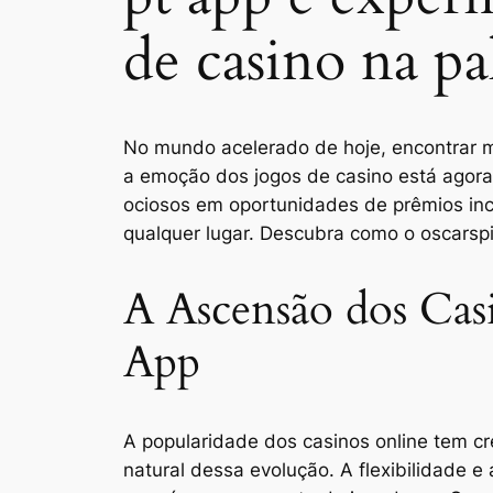
de casino na p
No mundo acelerado de hoje, encontrar m
a emoção dos jogos de casino está agora
ociosos em oportunidades de prêmios incr
qualquer lugar. Descubra como o oscarspi
A Ascensão dos Cas
App
A popularidade dos casinos online tem c
natural dessa evolução. A flexibilidade e