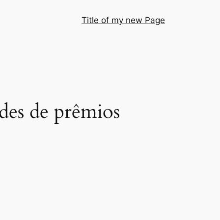
Title of my new Page
des de prêmios