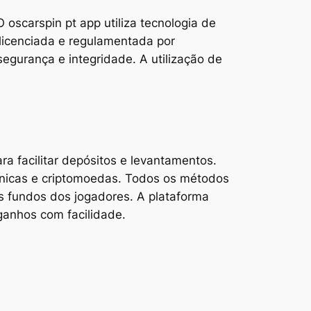
 oscarspin pt app utiliza tecnologia de
 licenciada e regulamentada por
gurança e integridade. A utilização de
 facilitar depósitos e levantamentos.
rónicas e criptomoedas. Todos os métodos
 fundos dos jogadores. A plataforma
ganhos com facilidade.