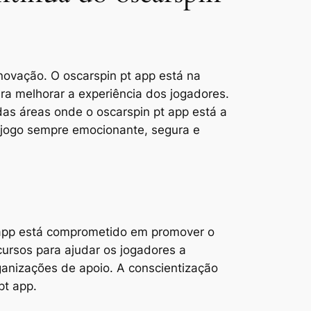
novação. O oscarspin pt app está na
ra melhorar a experiência dos jogadores.
 das áreas onde o oscarspin pt app está a
 jogo sempre emocionante, segura e
t app está comprometido em promover o
cursos para ajudar os jogadores a
rganizações de apoio. A conscientização
pt app.