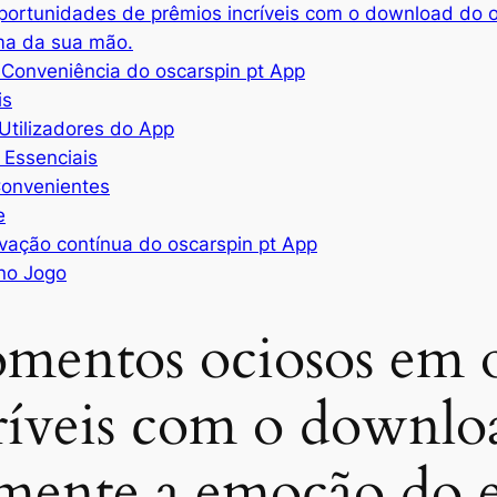
ortunidades de prêmios incríveis com o download do o
ma da sua mão.
Conveniência do oscarspin pt App
is
Utilizadores do App
 Essenciais
onvenientes
e
vação contínua do oscarspin pt App
no Jogo
mentos ociosos em 
ríveis com o downlo
imente a emoção do 