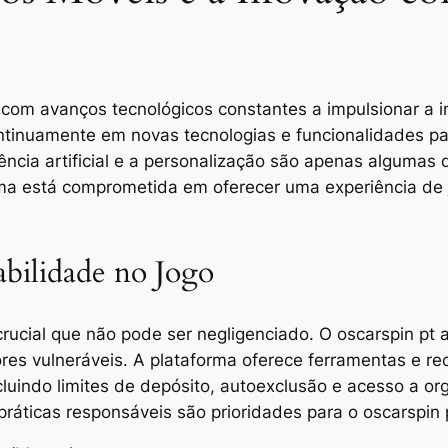
 com avanços tecnológicos constantes a impulsionar a i
ntinuamente em novas tecnologias e funcionalidades pa
gência artificial e a personalização são apenas algumas
orma está comprometida em oferecer uma experiência de
bilidade no Jogo
crucial que não pode ser negligenciado. O oscarspin p
res vulneráveis. A plataforma oferece ferramentas e re
cluindo limites de depósito, autoexclusão e acesso a o
práticas responsáveis são prioridades para o oscarspin 