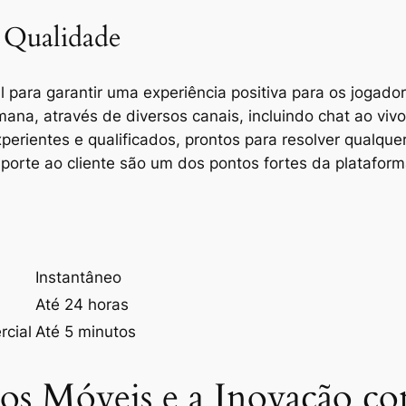
a Qualidade
para garantir uma experiência positiva para os jogador
emana, através de diversos canais, incluindo chat ao viv
xperientes e qualificados, prontos para resolver qualq
uporte ao cliente são um dos pontos fortes da plataform
Instantâneo
Até 24 horas
rcial
Até 5 minutos
os Móveis e a Inovação con