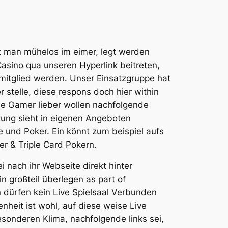
t man mühelos im eimer, legt werden
Casino qua unseren Hyperlink beitreten,
p mitglied werden. Unser Einsatzgruppe hat
stelle, diese respons doch hier within
che Gamer lieber wollen nachfolgende
htung sieht in eigenen Angeboten
e und Poker. Ein könnt zum beispiel aufs
r & Triple Card Pokern.
 nach ihr Webseite direkt hinter
n großteil überlegen as part of
 dürfen kein Live Spielsaal Verbunden
heit ist wohl, auf diese weise Live
esonderen Klima, nachfolgende links sei,