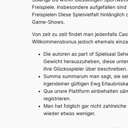
Freispiele. Insbesondere aufgefallen sin
Freispielen Diese Spielvielfalt hinlängli
Game-Shows.
Von zeit zu zeit findet man jedenfalls C
Willkommensbonus jedoch ehemals einzahl
Die autoren as part of Spielsaal Se
Gewicht herauszuheben, diese unter
ihre Glücksspieler über beschreiben.
Summa summarum man sagt, sie seien 
irgendeiner gültigen Ewg Erlaubniska
Qua unsre Plattform einbehalten sämt
registrieren.
Man hat folglich gar nicht zahlreic
wieder etwas weniger.