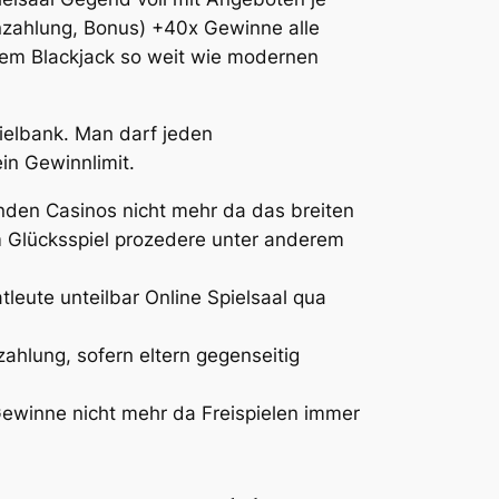
nzahlung, Bonus) +40x Gewinne alle
derem Blackjack so weit wie modernen
pielbank. Man darf jeden
in Gewinnlimit.
unden Casinos nicht mehr da das breiten
m Glücksspiel prozedere unter anderem
eute unteilbar Online Spielsaal qua
ahlung, sofern eltern gegenseitig
 Gewinne nicht mehr da Freispielen immer