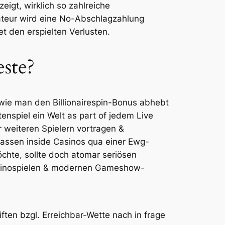
igt, wirklich so zahlreiche
mateur wird eine No-Abschlagzahlung
t den erspielten Verlusten.
este?
nspiel ein Welt as part of jedem Live
r weiteren Spielern vortragen &
lassen inside Casinos qua einer Ewg-
hte, sollte doch atomar seriösen
Casinospielen & modernen Gameshow-
iften bzgl. Erreichbar-Wette nach in frage