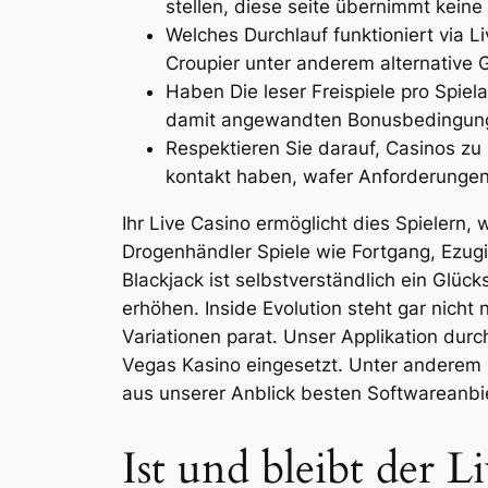
stellen, diese seite übernimmt keine 
Welches Durchlauf funktioniert via 
Croupier unter anderem alternative G
Haben Die leser Freispiele pro Spie
damit angewandten Bonusbedingung
Respektieren Sie darauf, Casinos zu
kontakt haben, wafer Anforderungen
Ihr Live Casino ermöglicht dies Spielern
Drogenhändler Spiele wie Fortgang, Ezug
Blackjack ist selbstverständlich ein Glü
erhöhen. Inside Evolution steht gar nicht 
Variationen parat. Unser Applikation durch
Vegas Kasino eingesetzt. Unter anderem s
aus unserer Anblick besten Softwareanbie
Ist und bleibt der L