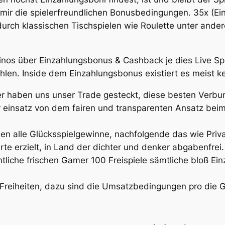
d mir die spielerfreundlichen Bonusbedingungen.
35x (Ei
ch durch klassischen Tischspielen wie Roulette unter an
asinos über Einzahlungsbonus & Cashback je dies Live S
en. Inside dem Einzahlungsbonus existiert es meist ke
her haben uns unser Trade gesteckt, diese besten Verb
 einsatz von dem fairen und transparenten Ansatz bei
alle Glücksspielgewinne, nachfolgende das wie Privatl
rte erzielt, in Land der dichter und denker abgabenfrei.
liche frischen Gamer 100 Freispiele sämtliche bloß Einz
he Freiheiten, dazu sind die Umsatzbedingungen pro die