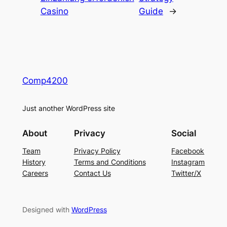
Casino
Guide
→
Comp4200
Just another WordPress site
About
Privacy
Social
Team
Privacy Policy
Facebook
History
Terms and Conditions
Instagram
Careers
Contact Us
Twitter/X
Designed with
WordPress