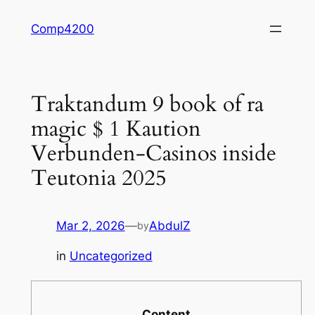
Skip
Comp4200
to
content
Traktandum 9 book of ra
magic $ 1 Kaution
Verbunden-Casinos inside
Teutonia 2025
Mar 2, 2026
—
AbdulZ
by
in
Uncategorized
Content