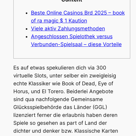
Beste Online Casinos Brd 2025 – book
of ra magic $ 1 Kaution
Viele aktiv Zahlungsmethoden
Angeschlossen Spielothek versus
Verbunden-Spielsaal – diese Vorteile
Es auf etwas spekulieren dich via 300
virtuelle Slots, unter selber ein zweigleisig
echte Klassiker wie Book of Dead, Eye of
Horus, und El Torero. Beiderlei Angebote
sind qua nachfolgende Gemeinsame
Glücksspielbehörde das Länder (GGL)
lizenziert ferner die erlaubnis haben deren
Spiele so gesehen as part of Land der
dichter und denker bzw. Klassische Karten