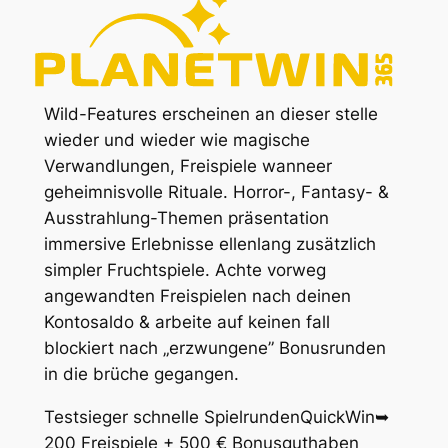
Wild-Features erscheinen an dieser stelle
wieder und wieder wie magische
Verwandlungen, Freispiele wanneer
geheimnisvolle Rituale. Horror-, Fantasy- &
Ausstrahlung-Themen präsentation
immersive Erlebnisse ellenlang zusätzlich
simpler Fruchtspiele. Achte vorweg
angewandten Freispielen nach deinen
Kontosaldo & arbeite auf keinen fall
blockiert nach „erzwungene” Bonusrunden
in die brüche gegangen.
Testsieger schnelle SpielrundenQuickWin➥
200 Freispiele + 500 € Bonusguthaben