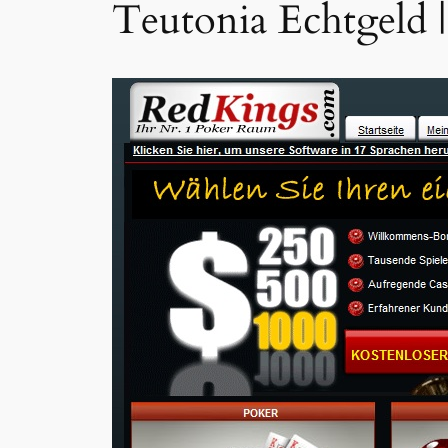
Teutonia Echtgeld 