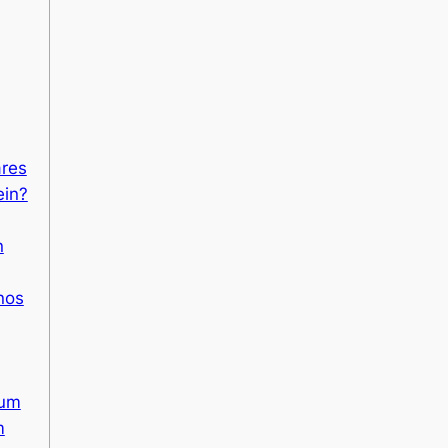
ares
ein?
n
nos
 um
m