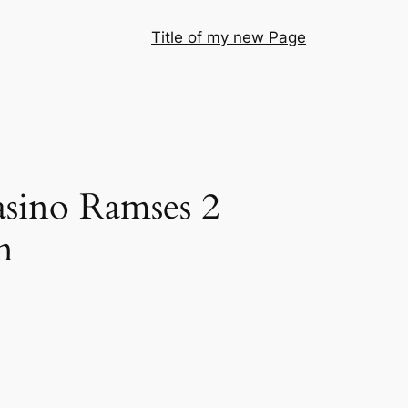
Title of my new Page
asino Ramses 2
n