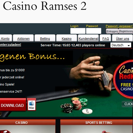
| Casino Ramses 2