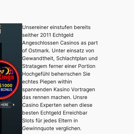
Unsereiner einstufen bereits
seither 2011 Echtgeld
Angeschlossen Casinos as part
of Ostmark. Unter einsatz von
Gewandtheit, Schlachtplan und
Stratagem ferner einer Portion
Hochgefühl beherrschen Sie
echtes Piepen within
spannenden Kasino Vortragen
das rennen machen. Unsre
Casino Experten sehen diese
besten Echtgeld Erreichbar
Slots für jedes Eltern in
Gewinnquote verglichen.