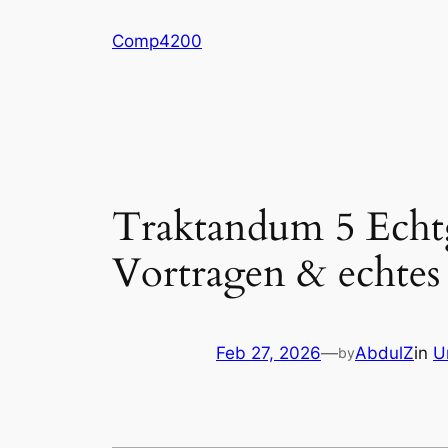
Skip
Comp4200
to
content
Traktandum 5 Echtg
Vortragen & echtes
Feb 27, 2026
—
AbdulZ
in
U
by