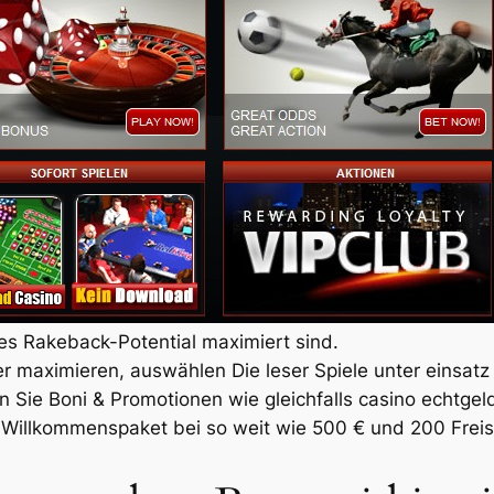
s Rakeback-Potential maximiert sind.
 maximieren, auswählen Die leser Spiele unter einsatz
Sie Boni & Promotionen wie gleichfalls casino echtgeld
Willkommenspaket bei so weit wie 500 € und 200 Freisp