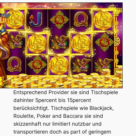
Entsprechend Provider sie sind Tischspiele
dahinter 5percent bis 15percent
berücksichtigt. Tischspiele wie Blackjack,
Roulette, Poker and Baccara sie sind
skizzenhaft nur limitiert nutzbar und
transportieren doch as part of geringem