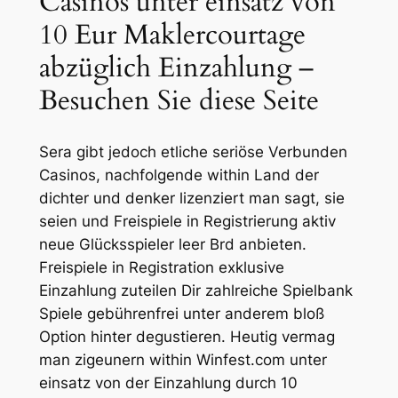
Casinos unter einsatz von
10 Eur Maklercourtage
abzüglich Einzahlung –
Besuchen Sie diese Seite
Sera gibt jedoch etliche seriöse Verbunden
Casinos, nachfolgende within Land der
dichter und denker lizenziert man sagt, sie
seien und Freispiele in Registrierung aktiv
neue Glücksspieler leer Brd anbieten.
Freispiele in Registration exklusive
Einzahlung zuteilen Dir zahlreiche Spielbank
Spiele gebührenfrei unter anderem bloß
Option hinter degustieren. Heutig vermag
man zigeunern within Winfest.com unter
einsatz von der Einzahlung durch 10