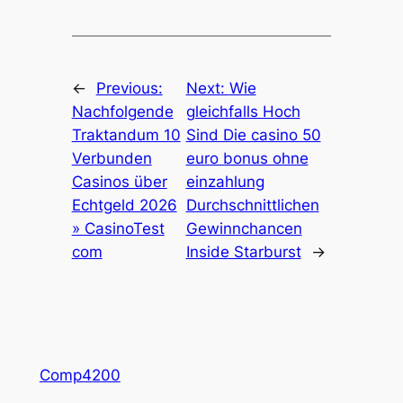
←
Previous:
Next:
Wie
Nachfolgende
gleichfalls Hoch
Traktandum 10
Sind Die casino 50
Verbunden
euro bonus ohne
Casinos über
einzahlung
Echtgeld 2026
Durchschnittlichen
» CasinoTest
Gewinnchancen
com
Inside Starburst
→
Comp4200