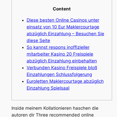
Content
Diese besten Online Casinos unter
einsatz von 10 Eur Maklercourtage
abzüglich Einzahlung – Besuchen Sie
diese Seite
So kannst respons inoffizieller
mitarbeiter Kasino 20 Freispiele
abzüglich Einzahlung einbehalten
Verbunden Kasino Freispiele bloß
Einzahlungen Schlussfolgerung
Euroletten Maklercourtage abzüglich
Einzahlung Spielsaal
Inside meinem Kollationieren haschen die
autoren dir Three recommended online