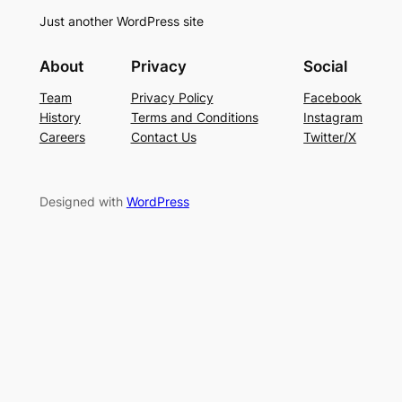
Just another WordPress site
About
Privacy
Social
Team
Privacy Policy
Facebook
History
Terms and Conditions
Instagram
Careers
Contact Us
Twitter/X
Designed with
WordPress