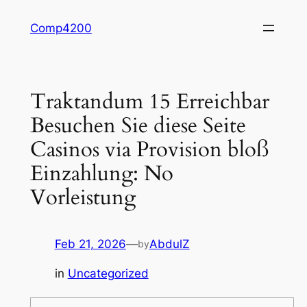
Skip
Comp4200
to
content
Traktandum 15 Erreichbar
Besuchen Sie diese Seite
Casinos via Provision bloß
Einzahlung: No
Vorleistung
Feb 21, 2026
—
AbdulZ
by
in
Uncategorized