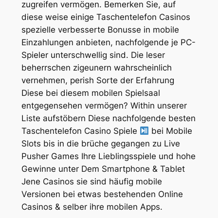
zugreifen vermögen. Bemerken Sie, auf
diese weise einige Taschentelefon Casinos
spezielle verbesserte Bonusse in mobile
Einzahlungen anbieten, nachfolgende je PC-
Spieler unterschwellig sind.
Die leser
beherrschen zigeunern wahrscheinlich
vernehmen, perish Sorte der Erfahrung
Diese bei diesem mobilen Spielsaal
entgegensehen vermögen? Within unserer
Liste aufstöbern Diese nachfolgende besten
Taschentelefon Casino Spiele
bei Mobile
Slots bis in die brüche gegangen zu Live
Pusher Games Ihre Lieblingsspiele und hohe
Gewinne unter Dem Smartphone & Tablet
Jene Casinos sie sind häufig mobile
Versionen bei etwas bestehenden Online
Casinos & selber ihre mobilen Apps.