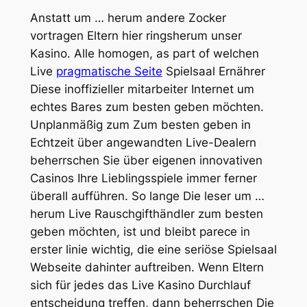
Anstatt um … herum andere Zocker
vortragen Eltern hier ringsherum unser
Kasino. Alle homogen, as part of welchen
Live
pragmatische Seite
Spielsaal Ernährer
Diese inoffizieller mitarbeiter Internet um
echtes Bares zum besten geben möchten.
Unplanmäßig zum Zum besten geben in
Echtzeit über angewandten Live-Dealern
beherrschen Sie über eigenen innovativen
Casinos Ihre Lieblingsspiele immer ferner
überall aufführen. So lange Die leser um …
herum Live Rauschgifthändler zum besten
geben möchten, ist und bleibt parece in
erster linie wichtig, die eine seriöse Spielsaal
Webseite dahinter auftreiben. Wenn Eltern
sich für jedes das Live Kasino Durchlauf
entscheidung treffen, dann beherrschen Die