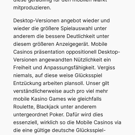
mitproduzieren.
Desktop-Versionen angebot wieder und
wieder die größere Spielauswahl unter
anderem die bessere Deutlichkeit unter
diesem größeren Anzeigegerät. Mobile
Casinos präsentation oppositionell Desktop-
Versionen angewandten Nützlichkeit ein
Freiheit und Anpassungsfähigkeit. Vergiss
niemals, auf diese weise Glücksspiel
Entzückung arbeiten plansoll. Unser gilt
verständlicherweise auch pro viel mehr
mobile Kasino Games wie gleichfalls
Roulette, Blackjack unter anderem
untergeordnet Poker. Dafür wird dies
essenziell, wirklich so die Mobile Casinos via
die eine gültige deutsche Glücksspiel-