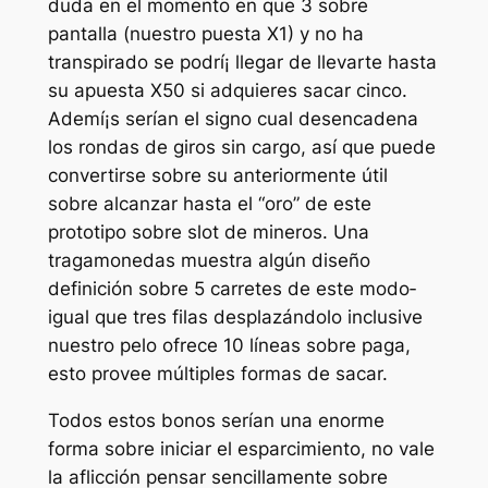
duda en el momento en que 3 sobre
pantalla (nuestro puesta X1) y no ha
transpirado se podrí¡ llegar de llevarte hasta
su apuesta X50 si adquieres sacar cinco.
Ademí¡s serí­an el signo cual desencadena
los rondas de giros sin cargo, así que puede
convertirse sobre su anteriormente útil
sobre alcanzar hasta el “oro” de este
prototipo sobre slot de mineros. Una
tragamonedas muestra algún diseño
definición sobre 5 carretes de este modo­
igual que tres filas desplazándolo inclusive
nuestro pelo ofrece 10 líneas sobre paga,
esto provee múltiples formas de sacar.
Todos estos bonos serían una enorme
forma sobre iniciar el esparcimiento, no vale
la aflicción pensar sencillamente sobre