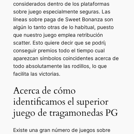
considerados dentro de los plataformas
sobre juego especialmente seguras. Las
líneas sobre paga de Sweet Bonanza son
algún lo tanto otras de lo habitual, puesto
que nuestro juego emplea retribución
scatter. Esto quiere decir que se podrí¡
conseguir premios todo el tiempo cual
aparezcan símbolos coincidentes acerca de
todo absolutamente las rodillos, lo que
facilita las victorias.
Acerca de cómo
identificamos el superior
juego de tragamonedas PG
Existe una gran número de juegos sobre