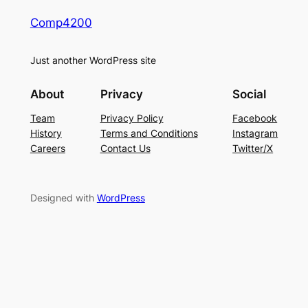
Comp4200
Just another WordPress site
About
Privacy
Social
Team
Privacy Policy
Facebook
History
Terms and Conditions
Instagram
Careers
Contact Us
Twitter/X
Designed with
WordPress