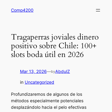
Skip
Comp4200
to
content
Tragaperras joviales dinero
positivo sobre Chile: 100+
slots boda útil en 2026
Mar 13, 2026
—
AbdulZ
by
in
Uncategorized
Profundizaremos de algunos de los
métodos especialmente potenciales
desplazándolo hacia el pelo efectivas