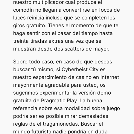
nuestro multiplicador cual produce el
comodín no llegan a convertirse en focos de
luces reinicia incluso que se completen los
giros gratuito. Tienes el momento de que te
haga sentir con el pasar del tiempo hasta
treinta tiradas extras una vez que se
muestran desde dos scatters de mayor.
Sobre todo caso, en caso de que deseas
buscar tú mismo, si Cyberheist City es
nuestro esparcimiento de casino en internet
mayormente agradable para usted, os
sugerimos experimentar la versión demo
gratuita de Pragmatic Play. La buena
referencia sobre esa modalidad sobre juego
podrí­a ser es posible mirar demasiadas
reglas de el tragamonedas. Buscar el
mundo futurista nadie pondrí­a en duda