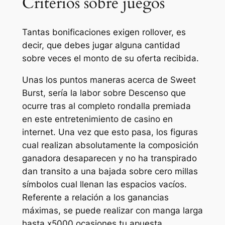
Criterios sobre juegos
Tantas bonificaciones exigen rollover, es
decir, que debes jugar alguna cantidad
sobre veces el monto de su oferta recibida.
Unas los puntos maneras acerca de Sweet
Burst, serí­a la labor sobre Descenso que
ocurre tras al completo rondalla premiada
en este entretenimiento de casino en
internet. Una vez que esto pasa, los figuras
cual realizan absolutamente la composición
ganadora desaparecen y no ha transpirado
dan transito a una bajada sobre cero millas
símbolos cual llenan las espacios vacíos.
Referente a relación a los ganancias
máximas, se puede realizar con manga larga
hasta x5000 ocasiones tu apuesta