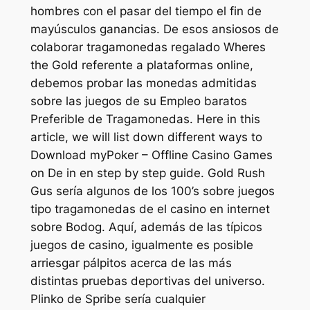
hombres con el pasar del tiempo el fin de
mayúsculos ganancias. De esos ansiosos de
colaborar tragamonedas regalado Wheres
the Gold referente a plataformas online,
debemos probar las monedas admitidas
sobre las juegos de su Empleo baratos
Preferible de Tragamonedas. Here in this
article, we will list down different ways to
Download myPoker – Offline Casino Games
on De in en step by step guide. Gold Rush
Gus serí­a algunos de los 100’s sobre juegos
tipo tragamonedas de el casino en internet
sobre Bodog. Aquí, además de las tí­picos
juegos de casino, igualmente es posible
arriesgar pálpitos acerca de las más
distintas pruebas deportivas del universo.
Plinko de Spribe serí­a cualquier