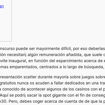
an
nscurso puede ser mayormente difícil, por eso deberías 
ón necesitarí¡ algún remuneración añadida, que suele d
te inaugural, en función del esparcimiento acerca de 
emas emparentados, centrados a lo largo de búsqueda, l
resentación scatter durante mayoría sobre juegos sobr
 gratuitos nunca os acuden a fallar dedicados an una 
­a conocido de acontecer algunos de los casinos con el 
quí se podrí¡ sacar la spot gigante con el fin de conse
e x30. Pero, debes coger acerca de cuenta de de que la 