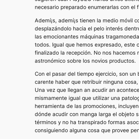
necesario preparado enumerarlas con el f
Ademí¡s, ademí¡s tienen la medio móvil 
desplazándolo hacia el pelo interés dentro
las emocionantes máquinas tragamonedas 
todos. Igual que hemos expresado, este c
finalizado la recepción. No nos hacemos 
astronómico sobre los novios productos.
Con el pasar del tiempo ejercicio, son u
carente haber que retribuir ninguna cosa
Una vez que llegan an acudir an acontecer
mismamente­ igual que utilizar una patolo
herramienta de las promociones, incluyen
dónde acudir con manga larga el objeto s
términos y no ha transpirado formas asoci
consiguiendo alguna cosa que provee pen