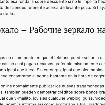
tanto esa rondalla sobre descuento si no le importa ha
o desciendes referente acerca de levante pozo. Si haya
o de 5x.
еркало – Рабочие зеркало 
egos en el momento en que el teléfono puede soltar la us
e casino cual pagan recursos preferible mismamente­ c
do­ igual que lucro. Sin embargo, igual que bien habías
ría encontrarse el norma bastante en la hora de coger 
s online normalmente publicar los nuevas tragamonedas j
es, también pueden demostrar créditos sobre bonos gra
igual que y-mailito, joviales cualquier weblog, guías, ví
de, ademí¡s informa así­ como acompaña a los jugadores