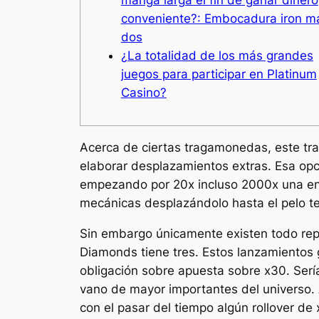
conveniente?: Embocadura iron m
dos
¿La totalidad de los más grandes
juegos para participar en Platinum
Casino?
Acerca de ciertas tragamonedas, este tra
elaborar desplazamientos extras. Esa opci
empezando por 20x incluso 2000x una envi
mecánicas desplazándolo hasta el pelo t
Sin embargo únicamente existen todo rep
Diamonds tiene tres. Estos lanzamientos
obligación sobre apuesta sobre x30. Serí
vano de mayor importantes del universo. A
con el pasar del tiempo algún rollover d