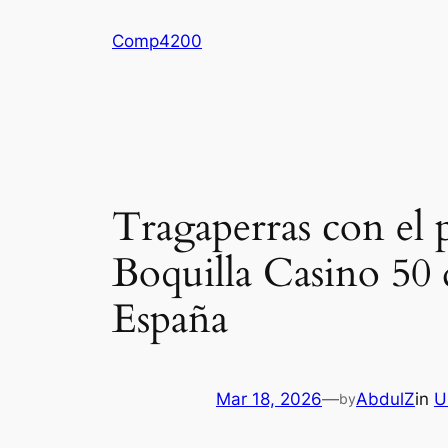
Skip
Comp4200
to
content
Tragaperras con el 
Boquilla Casino 50 d
España
Mar 18, 2026
—
AbdulZ
in
U
by