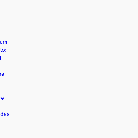
ium
to:
d
ие
re
edas