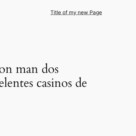
Title of my new Page
iron man dos
elentes casinos de