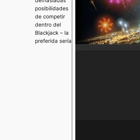
demasiadas
posibilidades
de competir
dentro del
Blackjack – la
preferida serí­a