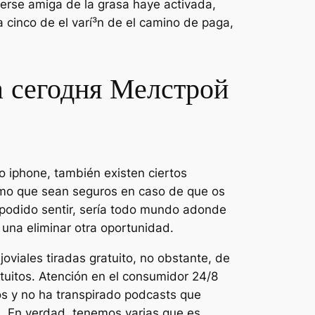
cerse amiga de la grasa haye activada,
 cinco de el varí³n de el camino de paga,
на сегодня Мелстрой
o iphone, también existen ciertos
omo que sean seguros en caso de que os
 podido sentir, serí­a todo mundo adonde
una eliminar otra oportunidad.
oviales tiradas gratuito, no obstante, de
tuitos. Atención en el consumidor 24/8
deos y no ha transpirado podcasts que
. En verdad, tenemos varias que es