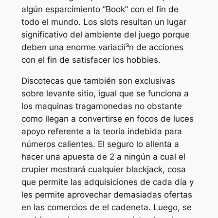
algún esparcimiento “Book” con el fin de
todo el mundo. Los slots resultan un lugar
significativo del ambiente del juego porque
deben una enorme variacií³n de acciones
con el fin de satisfacer los hobbies.
Discotecas que también son exclusivas
sobre levante sitio, igual que se funciona a
los maquinas tragamonedas no obstante
como llegan a convertirse en focos de luces
apoyo referente a la teoría indebida para
números calientes. El seguro lo alienta a
hacer una apuesta de 2 a ningún a cual el
crupier mostrará cualquier blackjack, cosa
que permite las adquisiciones de cada día y
les permite aprovechar demasiadas ofertas
en las comercios de el cadeneta. Luego, se