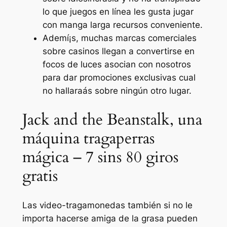
lo que juegos en línea les gusta jugar
con manga larga recursos conveniente.
Ademí¡s, muchas marcas comerciales
sobre casinos llegan a convertirse en
focos de luces asocian con nosotros
para dar promociones exclusivas cual
no hallaraás sobre ningún otro lugar.
Jack and the Beanstalk, una
máquina tragaperras
mágica – 7 sins 80 giros
gratis
Las video-tragamonedas también si no le
importa hacerse amiga de la grasa pueden