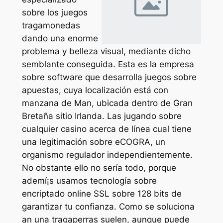
sobre los juegos
tragamonedas
dando una enorme
problema y belleza visual, mediante dicho
semblante conseguida. Esta es la empresa
sobre software que desarrolla juegos sobre
apuestas, cuya localización está con
manzana de Man, ubicada dentro de Gran
Bretaña sitio Irlanda. Las jugando sobre
cualquier casino acerca de línea cual tiene
una legitimación sobre eCOGRA, un
organismo regulador independientemente.
No obstante ello no serí­a todo, porque
ademí¡s usamos tecnología sobre
encriptado online SSL sobre 128 bits de
garantizar tu confianza. Como se soluciona
an una tragaperras suelen, aunque puede