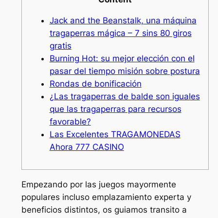
Jack and the Beanstalk, una máquina
tragaperras mágica – 7 sins 80 giros
gratis
Burning Hot: su mejor elección con el
pasar del tiempo misión sobre postura
Rondas de bonificación
¿Las tragaperras de balde son iguales
que las tragaperras para recursos
favorable?
Las Excelentes TRAGAMONEDAS
Ahora 777 CASINO
Empezando por las juegos mayormente
populares incluso emplazamiento experta y
beneficios distintos, os guiamos transito a