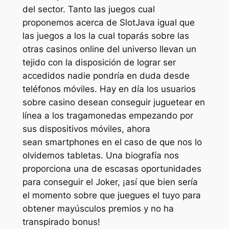
del sector. Tanto las juegos cual
proponemos acerca de SlotJava igual que
las juegos a los la cual toparás sobre las
otras casinos online del universo llevan un
tejido con la disposición de lograr ser
accedidos nadie pondrí­a en duda desde
teléfonos móviles. Hay en día los usuarios
sobre casino desean conseguir juguetear en
línea a los tragamonedas empezando por
sus dispositivos móviles, ahora
sean smartphones en el caso de que nos lo
olvidemos tabletas. Una biografía nos
proporciona una de escasas oportunidades
para conseguir el Joker, ¡así que bien serí­a
el momento sobre que juegues el tuyo para
obtener mayúsculos premios y no ha
transpirado bonus!