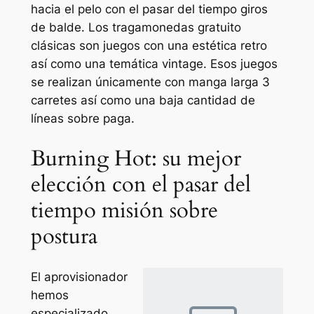
hacia el pelo con el pasar del tiempo giros
de balde. Los tragamonedas gratuito
clásicas son juegos con una estética retro
así­ como una temática vintage. Esos juegos
se realizan únicamente con manga larga 3
carretes así­ como una baja cantidad de
líneas sobre paga.
Burning Hot: su mejor
elección con el pasar del
tiempo misión sobre
postura
El aprovisionador
hemos
especializado