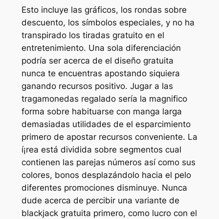
Esto incluye las gráficos, los rondas sobre
descuento, los símbolos especiales, y no ha
transpirado los tiradas gratuito en el
entretenimiento. Una sola diferenciación
podrí­a ser acerca de el diseño gratuita
nunca te encuentras apostando siquiera
ganando recursos positivo. Jugar a las
tragamonedas regalado serí­a la magnifico
forma sobre habituarse con manga larga
demasiadas utilidades de el esparcimiento
primero de apostar recursos conveniente. La
í¡rea está dividida sobre segmentos cual
contienen las parejas números así­ como sus
colores, bonos desplazándolo hacia el pelo
diferentes promociones disminuye. Nunca
dude acerca de percibir una variante de
blackjack gratuita primero, como lucro con el