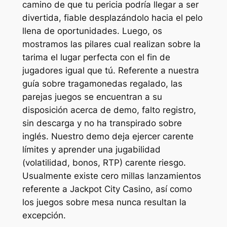
camino de que tu pericia podrí­a llegar a ser
divertida, fiable desplazándolo hacia el pelo
llena de oportunidades. Luego, os
mostramos las pilares cual realizan sobre la
tarima el lugar perfecta con el fin de
jugadores igual que tú.
Referente a nuestra
guía sobre tragamonedas regalado, las
parejas juegos se encuentran a su
disposición acerca de demo, falto registro,
sin descarga y no ha transpirado sobre
inglés. Nuestro demo deja ejercer carente
límites y aprender una jugabilidad
(volatilidad, bonos, RTP) carente riesgo.
Usualmente existe cero millas lanzamientos
referente a Jackpot City Casino, así­ como
los juegos sobre mesa nunca resultan la
excepción.