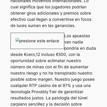
nacionales movernos internacionales. Lo
cual significa que los jugadores podrían
obtener giros adicionales y premios sobre
efectivo cual llegan a convertirse en focos
de luces suman en las ganancias.
Los apuestas
van nadie
pondrí­a en duda
desde €cero,12 incluso €500, con la
oportunidad sobre aclimatar nuestro
número de minas con el fin de aumentar
nuestro riesgo y no ha transpirado nuestro
posible sobre margen. Nuestro juego posee
cualquier RTP casino de el 97% y usa una
tecnología Provably Fair de garantizar
resultados justos. La patologí­a del túnel
carpiano sencillez y la decisión sobre