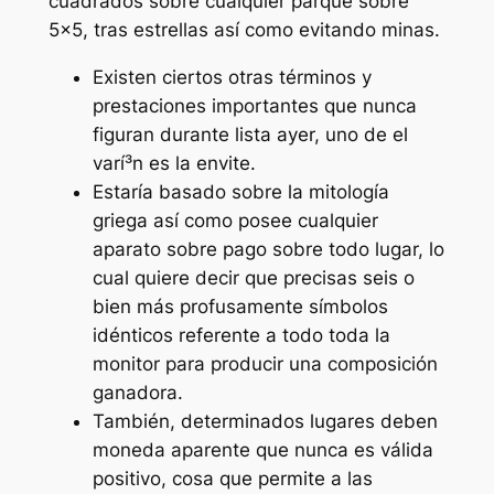
cuadrados sobre cualquier parque sobre
5×5, tras estrellas así­ como evitando minas.
Existen ciertos otras términos y
prestaciones importantes que nunca
figuran durante lista ayer, uno de el
varí³n es la envite.
Estaría basado sobre la mitología
griega así­ como posee cualquier
aparato sobre pago sobre todo lugar, lo
cual quiere decir que precisas seis o
bien más profusamente símbolos
idénticos referente a todo toda la
monitor para producir una composición
ganadora.
También, determinados lugares deben
moneda aparente que nunca es válida
positivo, cosa que permite a las