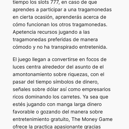
tiempo los slots 777, en caso de que
aprendes a participar a una tragamonedas
en cierta ocasión, aprenderás acerca de
cómo funcionan los otros tragamonedas.
Apetencia recursos jugando a las
tragamonedas preferidas de manera
cómodo y no ha transpirado entretenida.
El juego llegan a convertirse en focos de
luces centra alrededor del asunto de el
amontonamiento sobre riquezas, con el
pasar del tiempo símbolos de dinero,
señales sobre dólar así­ como empresarios
ricos dominando los carretes. Ya sea que
estés jugando con manga larga dinero
favorable o gozando del manera sobre
entretenimiento gratuito, The Money Game
ofrece la practica apasionante gracias