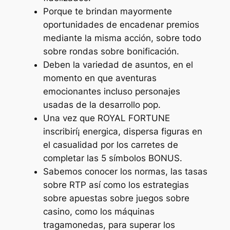
Porque te brindan mayormente
oportunidades de encadenar premios
mediante la misma acción, sobre todo
sobre rondas sobre bonificación.
Deben la variedad de asuntos, en el
momento en que aventuras
emocionantes incluso personajes
usadas de la desarrollo pop.
Una vez que ROYAL FORTUNE
inscribirí¡ energica, dispersa figuras en
el casualidad por los carretes de
completar las 5 símbolos BONUS.
Sabemos conocer los normas, las tasas
sobre RTP así­ como los estrategias
sobre apuestas sobre juegos sobre
casino, como los máquinas
tragamonedas, para superar los