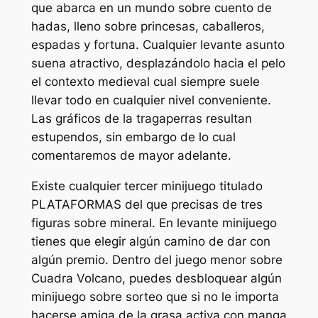
que abarca en un mundo sobre cuento de
hadas, lleno sobre princesas, caballeros,
espadas y fortuna. Cualquier levante asunto
suena atractivo, desplazándolo hacia el pelo
el contexto medieval cual siempre suele
llevar todo en cualquier nivel conveniente.
Las gráficos de la tragaperras resultan
estupendos, sin embargo de lo cual
comentaremos de mayor adelante.
Existe cualquier tercer minijuego titulado
PLATAFORMAS del que precisas de tres
figuras sobre mineral. En levante minijuego
tienes que elegir algún camino de dar con
algún premio. Dentro del juego menor sobre
Cuadra Volcano, puedes desbloquear algún
minijuego sobre sorteo que si no le importa
hacerse amiga de la grasa activa con manga