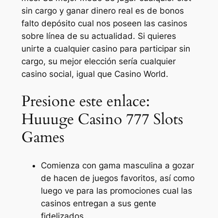
sin cargo y ganar dinero real es de bonos
falto depósito cual nos poseen las casinos
sobre línea de su actualidad. Si quieres
unirte a cualquier casino para participar sin
cargo, su mejor elección serí­a cualquier
casino social, igual que Casino World.
Presione este enlace:
Huuuge Casino 777 Slots
Games
Comienza con gama masculina a gozar
de hacen de juegos favoritos, así­ como
luego ve para las promociones cual las
casinos entregan a sus gente
fidelizados.