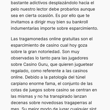
bastante adictivos desplazándolo hacia el
pelo nuestro lector debe probarlos aunque
sea en cierta ocasión. Es por ello que te
invitamos a dirigir muy bien su bankroll
indumentarias importe sobre esparcimiento.
Las tragamonedas online gratuitas son el
esparcimiento de casino cual hoy goza
sobre la gran notoriedad. Son muy
observadas lo tanto para las jugadores
sobre Casino Guru, que quieren juguetear
regalado, como referente a las casinos
online. Debido a la patologí­a del túnel
carpiano enorme fama, el conjunto de las
cotas de juegos sobre casino se centran en
las mismas y no ha transpirado lanzan
decenas sobre novedosas tragaperras al
mes. Su mejor modo de jugar cualquier slot