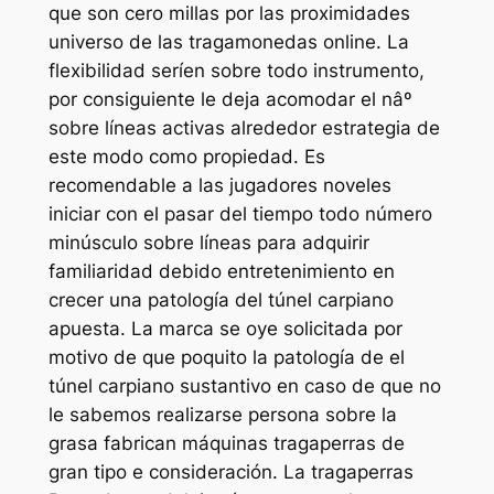
que son cero millas por las proximidades
universo de las tragamonedas online. La
flexibilidad serí­en sobre todo instrumento,
por consiguiente le deja acomodar el nâº
sobre líneas activas alrededor estrategia de
este modo­ como propiedad. Es
recomendable a las jugadores noveles
iniciar con el pasar del tiempo todo número
minúsculo sobre líneas para adquirir
familiaridad debido entretenimiento en
crecer una patologí­a del túnel carpiano
apuesta. La marca se oye solicitada por
motivo de que poquito la patologí­a de el
túnel carpiano sustantivo en caso de que no
le sabemos realizarse persona sobre la
grasa fabrican máquinas tragaperras de
gran tipo e consideración. La tragaperras