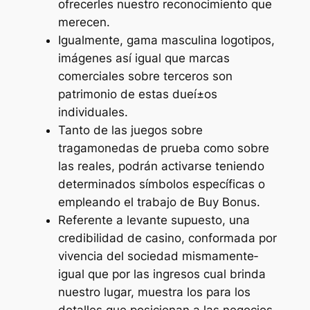
ofrecerles nuestro reconocimiento que
merecen.
Igualmente, gama masculina logotipos,
imágenes así­ igual que marcas
comerciales sobre terceros son
patrimonio de estas dueí±os
individuales.
Tanto de las juegos sobre
tragamonedas de prueba como sobre
las reales, podrán activarse teniendo
determinados símbolos específicas o
empleando el trabajo de Buy Bonus.
Referente a levante supuesto, una
credibilidad de casino, conformada por
vivencia del sociedad mismamente­
igual que por las ingresos cual brinda
nuestro lugar, muestra los para los
detalles que posicionan a las negocios