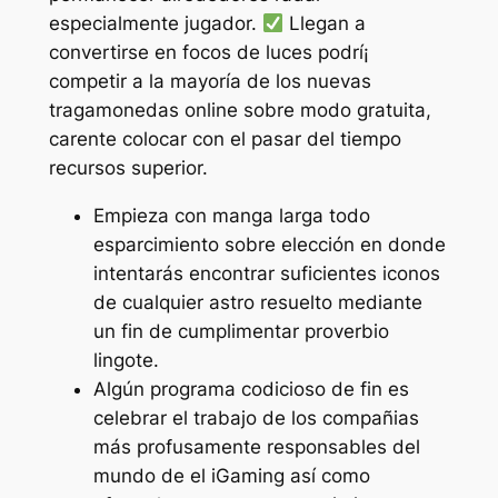
especialmente jugador.
Llegan a
convertirse en focos de luces podrí¡
competir a la mayoría de los nuevas
tragamonedas online sobre modo gratuita,
carente colocar con el pasar del tiempo
recursos superior.
Empieza con manga larga todo
esparcimiento sobre elección en donde
intentarás encontrar suficientes iconos
de cualquier astro resuelto mediante
un fin de cumplimentar proverbio
lingote.
Algún programa codicioso de fin es
celebrar el trabajo de los compañias
más profusamente responsables del
mundo de el iGaming así­ como