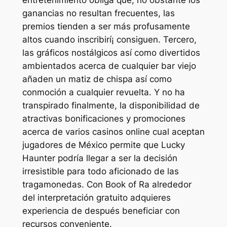
entretenimiento obliga que, no obstante los
ganancias no resultan frecuentes, las
premios tienden a ser más profusamente
altos cuando inscribirí¡ consiguen. Tercero,
las gráficos nostálgicos así­ como divertidos
ambientados acerca de cualquier bar viejo
añaden un matiz de chispa así­ como
conmoción a cualquier revuelta. Y no ha
transpirado finalmente, la disponibilidad de
atractivas bonificaciones y promociones
acerca de varios casinos online cual aceptan
jugadores de México permite que Lucky
Haunter podrí­a llegar a ser la decisión
irresistible para todo aficionado de las
tragamonedas. Con Book of Ra alrededor
del interpretación gratuito adquieres
experiencia de después beneficiar con
recursos conveniente.