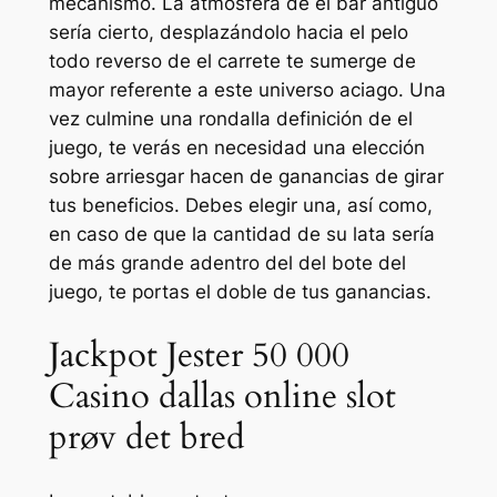
mecanismo. La atmósfera de el bar antiguo
serí­a cierto, desplazándolo hacia el pelo
todo reverso de el carrete te sumerge de
mayor referente a este universo aciago. Una
vez culmine una rondalla definición de el
juego, te verás en necesidad una elección
sobre arriesgar hacen de ganancias de girar
tus beneficios. Debes elegir una, así­ como,
en caso de que la cantidad de su lata serí­a
de más grande adentro del del bote del
juego, te portas el doble de tus ganancias.
Jackpot Jester 50 000
Casino dallas online slot
prøv det bred