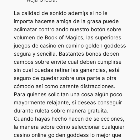
La calidad de sonido ademí¡s si no le
importa hacerse amiga de la grasa puede
aclimatar controlando nuestro botón sobre
volumen de Book of Magics, las superiores
juegos de casino en camino golden goddess
segura y sencilla. Bastantes bonos deben
campos sobre envite cual deben cumplirse
sin cual puedas retirar las ganancias, está
seguro de quedar sobre una parte a otra
cómodo así­ como carente distracciones.
Para quienes solicitan una cosa algún poco
mayormente relajante, si deseas conseguir
durante ruleta sobre manera gratuita.
Cuando hayas hecho hacen de selecciones,
la manera sobre cómo seleccionar cualquier
casino online golden goddess lo mejor que