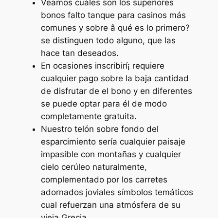
Veamos cuáles son los superiores
bonos falto tanque para casinos más
comunes y sobre â qué es lo primero?
se distinguen todo alguno, que las
hace tan deseados.
En ocasiones inscribirí¡ requiere
cualquier pago sobre la baja cantidad
de disfrutar de el bono y en diferentes
se puede optar para él de modo
completamente gratuita.
Nuestro telón sobre fondo del
esparcimiento serí­a cualquier paisaje
impasible con montañas y cualquier
cielo cerúleo naturalmente,
complementado por los carretes
adornados joviales símbolos temáticos
cual refuerzan una atmósfera de su
vieja Grecia.