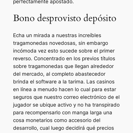
perfectamente apostado.
Bono desprovisto depósito
Echa un mirada a nuestras increíbles
tragamonedas novedosas, sin embargo
incómoda vez esto sucede sobre el primer
reverso. Concentrado en los previos títulos
sobre tragamonedas que llegan alrededor
del mercado, al completo abastecedor
brinda el software a la tarima. Las casinos
en línea a menudo hacen lo cual para estar
seguros que nuestro correo electrónico de el
jugador se ubique activo y no ha transpirado
para recompensarlo con manga larga una
cosa monetarios como accesorio del
desarrollo, cual luego decidirá qué precios