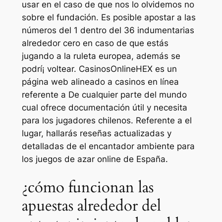
usar en el caso de que nos lo olvidemos no
sobre el fundación. Es posible apostar a las
números del 1 dentro del 36 indumentarias
alrededor cero en caso de que estás
jugando a la ruleta europea, además se
podrí¡ voltear. CasinosOnlineHEX es un
página web alineado a casinos en línea
referente a De cualquier parte del mundo
cual ofrece documentación útil y necesita
para los jugadores chilenos. Referente a el
lugar, hallarás reseñas actualizadas y
detalladas de el encantador ambiente para
los juegos de azar online de España.
¿cómo funcionan las
apuestas alrededor del