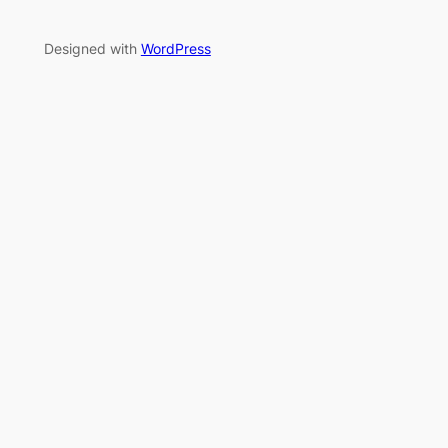
Designed with
WordPress