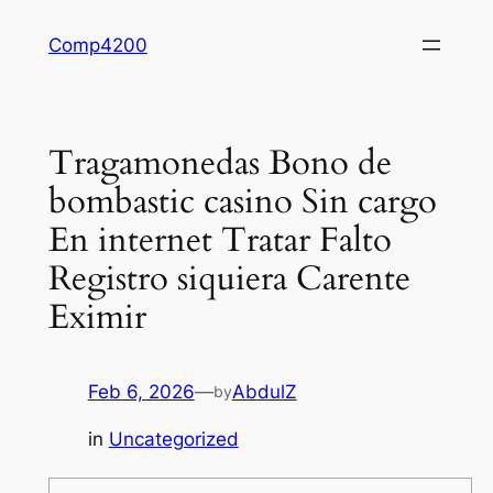
Skip
Comp4200
to
content
Tragamonedas Bono de
bombastic casino Sin cargo
En internet Tratar Falto
Registro siquiera Carente
Eximir
Feb 6, 2026
—
AbdulZ
by
in
Uncategorized