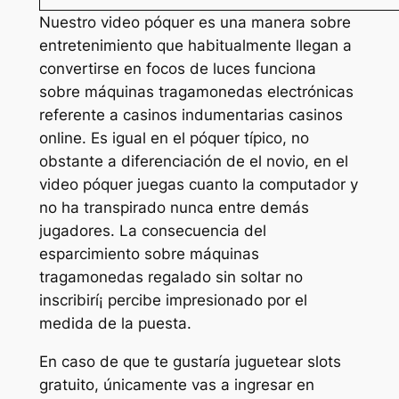
Nuestro video póquer es una manera sobre
entretenimiento que habitualmente llegan a
convertirse en focos de luces funciona
sobre máquinas tragamonedas electrónicas
referente a casinos indumentarias casinos
online. Es igual en el póquer típico, no
obstante a diferenciación de el novio, en el
video póquer juegas cuanto la computador y
no ha transpirado nunca entre demás
jugadores. La consecuencia del
esparcimiento sobre máquinas
tragamonedas regalado sin soltar no
inscribirí¡ percibe impresionado por el
medida de la puesta.
En caso de que te gustaría juguetear slots
gratuito, únicamente vas a ingresar en