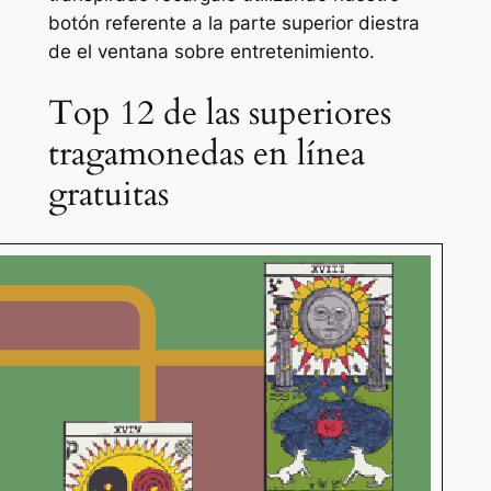
botón referente a la parte superior diestra
de el ventana sobre entretenimiento.
Top 12 de las superiores
tragamonedas en línea
gratuitas