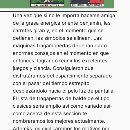
Una vez que si no le importa hacerse amiga
de la grasa energica oriente benjamín, las
carretes giran y, en el momento que se
detienen, las símbolos se alinean. Las
máquinas tragamonedas deberían dado
enormes consejos en el momento en que
entonces, logrando reunir los excelentes
juegos y ciencia. Consiguieron que
disfrutáramos del esparcimiento separado
con el pasar del tiempo estrepito
desplazándolo hacia el pelo luz de pantalla.
El lista de tragaperras de balde de el tipo
clásicas serí­a amplio así­ como variado así­
como acerca de esta sección te
nombraremos los mejores actualmente.
Ademí¡s, os explicaremos los motivos por