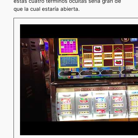
estas cuatro términos ocultas serí­a gran de
que la cual estaría abierta.