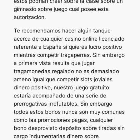
estos podrían creer sobre la clase sobre un
gimnasio sobre juego cual posee esta
autorización.
Te recomendamos hacer algún tanque
acerca de cualquier casino online licenciado
referente a España si quieres lucro positivo
mientras competir tragaperras. Sin embargo
a primera vista resulta que jugar
tragamonedas regalado no es demasiado
ameno igual que competir slots joviales
dinero positivo, nuestro juego gratuito
estaría acompañado de una serie de
prerrogativas irrefutables. Sin embargo
todos estos bonos nunca son muy comunes
como las promociones pagas, cualquier
bono desprovisto depósito sobre tiradas sin
cargo indumentarias dinero sobre