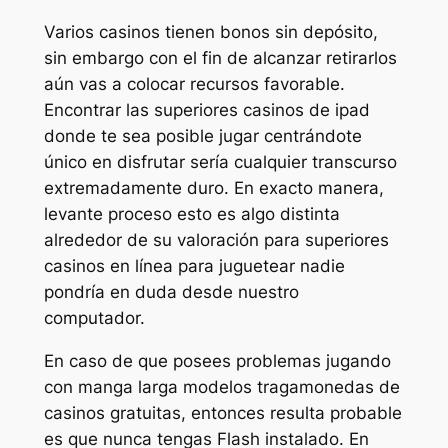
Varios casinos tienen bonos sin depósito,
sin embargo con el fin de alcanzar retirarlos
aún vas a colocar recursos favorable.
Encontrar las superiores casinos de ipad
donde te sea posible jugar centrándote
único en disfrutar serí­a cualquier transcurso
extremadamente duro. En exacto manera,
levante proceso esto es algo distinta
alrededor de su valoración para superiores
casinos en línea para juguetear nadie
pondrí­a en duda desde nuestro
computador.
En caso de que posees problemas jugando
con manga larga modelos tragamonedas de
casinos gratuitas, entonces resulta probable
es que nunca tengas Flash instalado. En