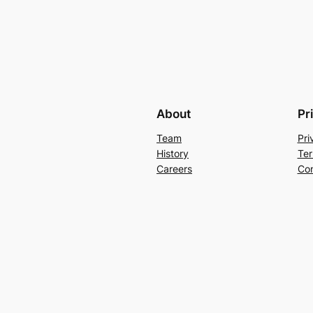
About
Pr
Team
Pri
History
Ter
Careers
Con