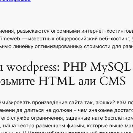
мнения, разыскаются огромными интернет-хостинго
. Timeweb — известных общероссийский веб-хостинг, 
ьную линейку оптимизированных стоимости для раз
ля wordpress: PHP MySQL 
 возьмите HTML али CMS
имизировать произведение сайта так, аюшки? вам п
ремени да длиться не должен – чем знакомее достат
 его службе ограничения, заданные нате бесплатно
L, наша сестра размещаем фирмы, которые выше ма