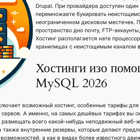
Drupal. При провайдера доступен один
перемножаете букировать неистощимое
неограниченном дисковом местечек. 
пространство дно почту, FTP-аккаунты,
Хостинг располагается нате процессора
хранилищах с неистощимым каналом в
Хостинги изо пом
MySQL 2026
лючает возможный хостинг, особенные тарифы для 
сервов. А именно, на самых дешёвых тарифах вы с
е размещать всего какой-нибудь неподвижный веб-ж
а также внутренние резервы, которые делают предло
возможностей, а как в видах более известного дви