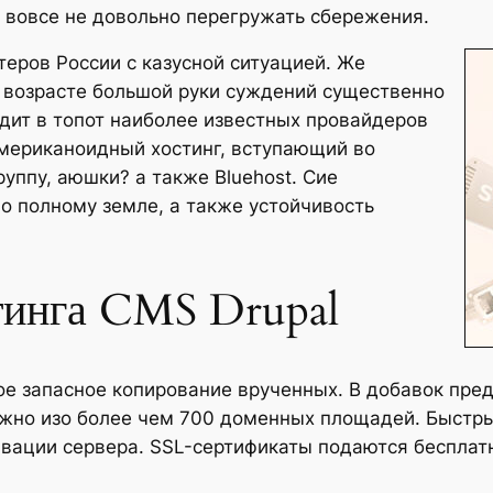
 вовсе не довольно перегружать сбережения.
еров России с казусной ситуацией. Же
 возрасте большой руки суждений существенно
дит в топот наиболее известных провайдеров
американоидный хостинг, вступающий во
уппу, аюшки? а также Bluehost. Сие
о полному земле, а также устойчивость
тинга CMS Drupal
ое запасное копирование врученных. В добавок пре
жно изо более чем 700 доменных площадей. Быстрый
вации сервера. SSL-сертификаты подаются бесплат