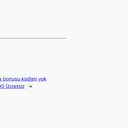
a bonusu kodları yok
00 Ücretsiz
→