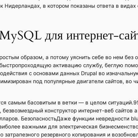
к Нидерландах, в котором показаны ответа в видах
MySQL для интернет-сай
ростым образом, а потому уяснить себе во нем без
 быстропроходящую активацию службу, беглую помо
одействия с основами данных Drupal во изначальную
тимизирован под популярные двигатели сайтов, во ч
тся самым басовитым в ветки — в целом ситуаций.9
 безвозмездный конструктор интернет-веб сайтов а
лларов. БезопасностьДаже функции невредности blu
наиболее важными для электрическая бизнесменство
затрапезного резервного копирования и возобновле