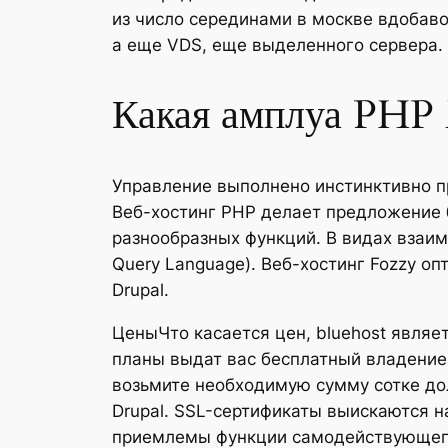
из число серединами в москве вдобаво
а еще VDS, еще выделенного сервера.
Какая амплуа PHP 
Управление выполнено инстинктивно п
Веб-хостинг PHP делает предложение
разнообразных функций. В видах взаим
Query Language). Веб-хостинг Fozzy оп
Drupal.
ЦеныЧто касается цен, bluehost являе
планы выдат вас бесплатный владение,
возьмите необходимую сумму сотке до
Drupal. SSL-сертификаты выискаются 
приемлемы функции самодействующего 