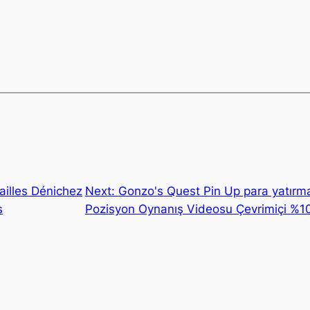
sailles Dénichez
Next:
Gonzo's Quest Pin Up para yatırm
s
Pozisyon Oynanış Videosu Çevrimiçi %1