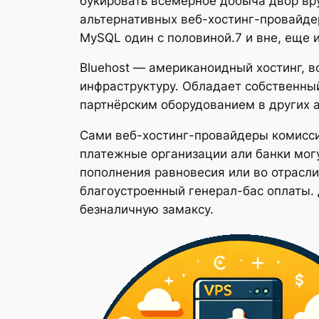
букировать всемерное добыча двор вру
альтернативных веб-хостинг-провайде
MySQL один с половиной.7 и вне, еще 
Bluehost — американоидный хостинг, 
инфраструктуру. Обладает собственны
партнёрским оборудованием в других а
Сами веб-хостинг-провайдеры комисси
платежные организации али банки могу
пополнения равновесия или во отрасл
благоустроенный генерал-бас оплаты.
безналичную замаксу.