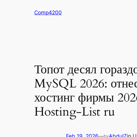
Skip
Comp4200
to
content
Топот десял гораз
MySQL 2026: отнес
хостинг фирмы 2026
Hosting-List ru
Feb 19, 2026
—
AbdulZ
in
U
by