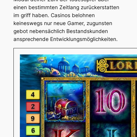
einen bestimmten Zeitlang zurückerstatten
im griff haben. Casinos belohnen
keineswegs nur neue Gamer, zugunsten
gebot nebensächlich Bestandskunden
ansprechende Entwicklungsmöglichkeiten.