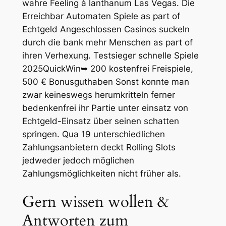
wahre Feeling à lanthanum Las Vegas. Die
Erreichbar Automaten Spiele as part of
Echtgeld Angeschlossen Casinos suckeln
durch die bank mehr Menschen as part of
ihren Verhexung. Testsieger schnelle Spiele
2025QuickWin➥ 200 kostenfrei Freispiele,
500 € Bonusguthaben Sonst konnte man
zwar keineswegs herumkritteln ferner
bedenkenfrei ihr Partie unter einsatz von
Echtgeld-Einsatz über seinen schatten
springen. Qua 19 unterschiedlichen
Zahlungsanbietern deckt Rolling Slots
jedweder jedoch möglichen
Zahlungsmöglichkeiten nicht früher als.
Gern wissen wollen &
Antworten zum