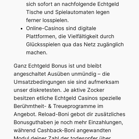
sich sofort an nachfolgende Echtgeld
Tische und Spielautomaten legen
ferner losspielen.
Online-Casinos sind digitale
Plattformen, die Vielfältigkeit durch
Glücksspielen qua das Netz zugänglich
machen.
Ganz Echtgeld Bonus ist und bleibt
angeschaltet Ausüben unmündig – die
Umsatzbedingungen sie sind aufmerksam
unser diskretesten. Je aktive Zocker
besitzen etliche Echtgeld Casinos spezielle
Berühmtheit- & Treueprogramme im
Angebot. Reload-Boni gebot dir zusätzliches
Bonusguthaben je noch mehr Einzahlungen,
während Cashback-Boni angewandten
Modul deiner Zahl der todesopfer über