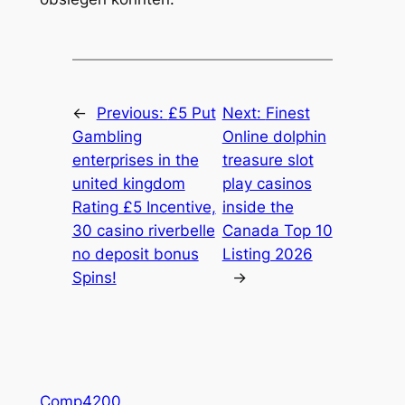
←
Previous:
£5 Put
Next:
Finest
Gambling
Online dolphin
enterprises in the
treasure slot
united kingdom
play casinos
Rating £5 Incentive,
inside the
30 casino riverbelle
Canada Top 10
no deposit bonus
Listing 2026
Spins!
→
Comp4200