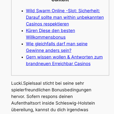
Wild Swarm Online -Slot: Sicherheit:
Darauf sollte man within unbekannten
Casinos respektieren
Küren Diese den besten
Willkommensbonus
Wie gleichfalls darf man seine
Gewinne anders sein?
Gern wissen wollen & Antworten zum
brandneuen Erreichbar Casinos
Lucki.Spielsaal sticht bei seine sehr
spielerfreundlichen Bonusbedingungen
hervor. Sofern respons deinen
Aufenthaltsort inside Schleswig-Holstein
übereilung, kannst du dich irgendwas