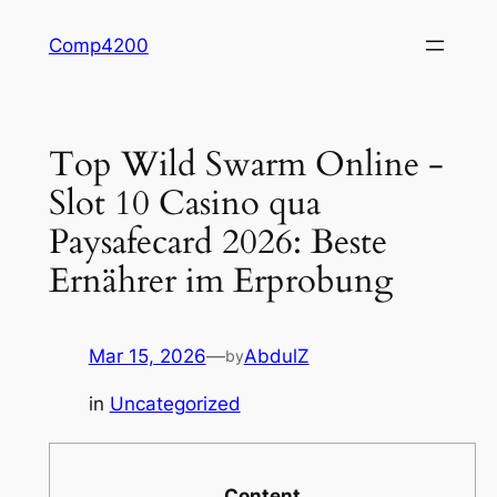
Skip
Comp4200
to
content
Top Wild Swarm Online -
Slot 10 Casino qua
Paysafecard 2026: Beste
Ernährer im Erprobung
Mar 15, 2026
—
AbdulZ
by
in
Uncategorized
Content