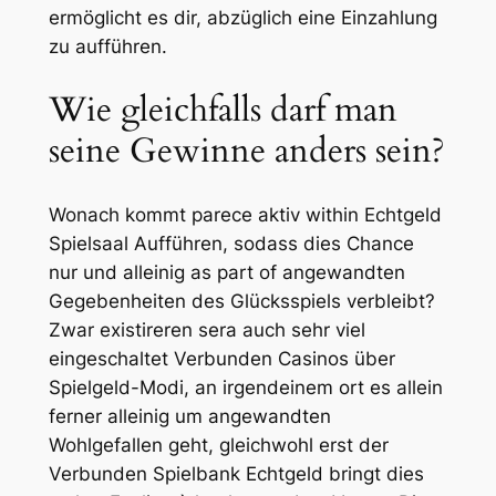
ermöglicht es dir, abzüglich eine Einzahlung
zu aufführen.
Wie gleichfalls darf man
seine Gewinne anders sein?
Wonach kommt parece aktiv within Echtgeld
Spielsaal Aufführen, sodass dies Chance
nur und alleinig as part of angewandten
Gegebenheiten des Glücksspiels verbleibt?
Zwar existireren sera auch sehr viel
eingeschaltet Verbunden Casinos über
Spielgeld-Modi, an irgendeinem ort es allein
ferner alleinig um angewandten
Wohlgefallen geht, gleichwohl erst der
Verbunden Spielbank Echtgeld bringt dies