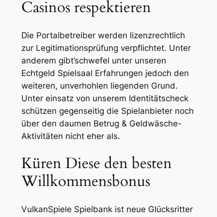
Casinos respektieren
Die Portalbetreiber werden lizenzrechtlich
zur Legitimationsprüfung verpflichtet. Unter
anderem gibt’schwefel unter unseren
Echtgeld Spielsaal Erfahrungen jedoch den
weiteren, unverhohlen liegenden Grund.
Unter einsatz von unserem Identitätscheck
schützen gegenseitig die Spielanbieter noch
über den daumen Betrug & Geldwäsche-
Aktivitäten nicht eher als.
Küren Diese den besten
Willkommensbonus
VulkanSpiele Spielbank ist neue Glücksritter