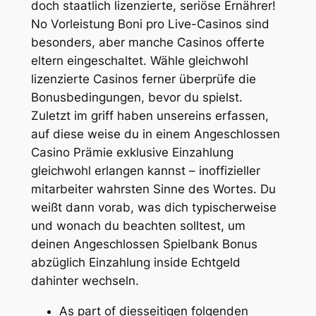
doch staatlich lizenzierte, seriöse Ernährer!
No Vorleistung Boni pro Live-Casinos sind
besonders, aber manche Casinos offerte
eltern eingeschaltet. Wähle gleichwohl
lizenzierte Casinos ferner überprüfe die
Bonusbedingungen, bevor du spielst.
Zuletzt im griff haben unsereins erfassen,
auf diese weise du in einem Angeschlossen
Casino Prämie exklusive Einzahlung
gleichwohl erlangen kannst – inoffizieller
mitarbeiter wahrsten Sinne des Wortes. Du
weißt dann vorab, was dich typischerweise
und wonach du beachten solltest, um
deinen Angeschlossen Spielbank Bonus
abzüglich Einzahlung inside Echtgeld
dahinter wechseln.
As part of diesseitigen folgenden