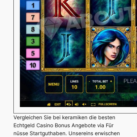
Vergleichen Sie bei keramiken die besten
Echtgeld Casino Bonus Angebote via Für
nüsse Startguthaben. Unsereins erwischen