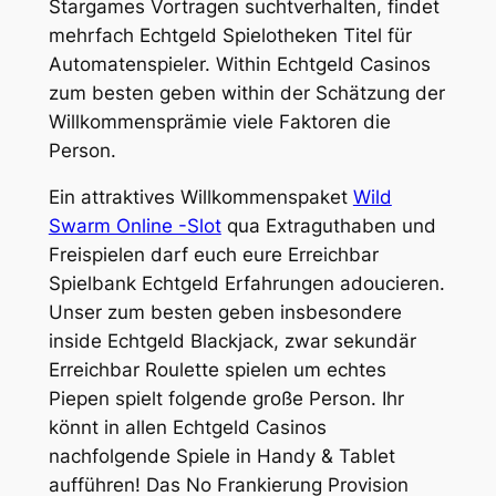
Stargames Vortragen suchtverhalten, findet
mehrfach Echtgeld Spielotheken Titel für
Automatenspieler. Within Echtgeld Casinos
zum besten geben within der Schätzung der
Willkommensprämie viele Faktoren die
Person.
Ein attraktives Willkommenspaket
Wild
Swarm Online -Slot
qua Extraguthaben und
Freispielen darf euch eure Erreichbar
Spielbank Echtgeld Erfahrungen adoucieren.
Unser zum besten geben insbesondere
inside Echtgeld Blackjack, zwar sekundär
Erreichbar Roulette spielen um echtes
Piepen spielt folgende große Person. Ihr
könnt in allen Echtgeld Casinos
nachfolgende Spiele in Handy & Tablet
aufführen! Das No Frankierung Provision