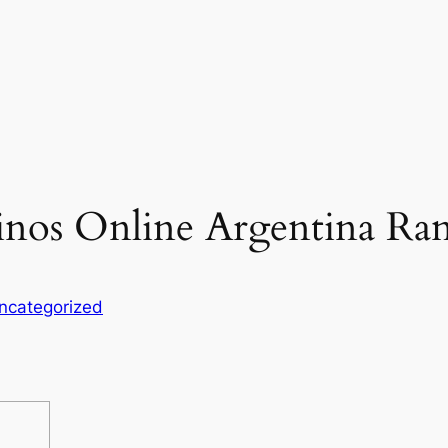
inos Online Argentina Ran
ncategorized