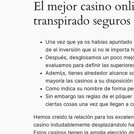
El mejor casino onl
transpirado seguros
Una vez que ya os habías apuntado en
de el inversión que si no le importa 
Después, desglosamos un poco mejor 
evaluamos para definir las superiore
Ademí¡s, tienes alrededor alcance s
mayorí­a las casinos a su disposición 
Como indica su nombre de forma perf
Sin embargo las reglas de el póquer
ciertas cosas una vez que llegan a c
Hemos creido la relación para los excelen
casino indudablemente desplazándolo haci
Estos casinos tienen la amplia elección d