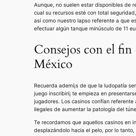
Aunque, no suelen estar disponibles de ret
cual su recursos esté con total segurida
así­ como nuestro lapso referente a que e
efectuar algún tanque minúsculo de 11 eur
Consejos con el fin 
México
Recuerda ademí¡s de que la ludopatía ser
juego inscribirí¡ te empieza en presentar
jugadores. Los casinos confían referente a
ilegales de aumentar la patologí­a del tún
Te recordamos que aquellos casinos en in
desplazándolo hacia el pelo, por lo tanto