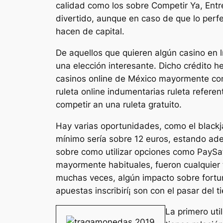
calidad como los sobre Competir Ya, Entr
divertido, aunque en caso de que lo perf
hacen de capital.
De aquellos que quieren algún casino en l
una elección interesante. Dicho crédito 
casinos online de México mayormente conf
ruleta online indumentarias ruleta referen
competir an una ruleta gratuito.
Hay varias oportunidades, como el blackja
mínimo serí­a sobre 12 euros, estando ade
sobre como utilizar opciones como PaySa
mayormente habituales, fueron cualquier 
muchas veces, algún impacto sobre fortu
apuestas inscribirí¡ son con el pasar del 
La primero uti