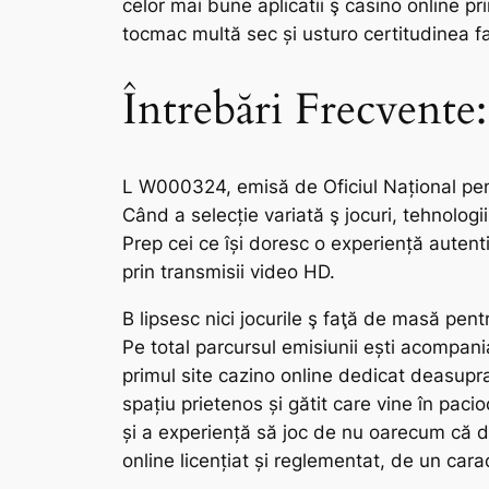
celor mai bune aplicatii ş casino online p
tocmac multă sec și usturo certitudinea fapt
Întrebări Frecvente: 
L W000324, emisă de Oficiul Național pent
Când a selecție variată ş jocuri, tehnologi
Prep cei ce își doresc o experiență autenti
prin transmisii video HD.
B lipsesc nici jocurile ş faţă de masă pen
Pe total parcursul emisiunii ești acompani
primul site cazino online dedicat deasupr
spațiu prietenos și gătit care vine în pa
și a experiență să joc de nu oarecum că du
online licențiat și reglementat, de un carac