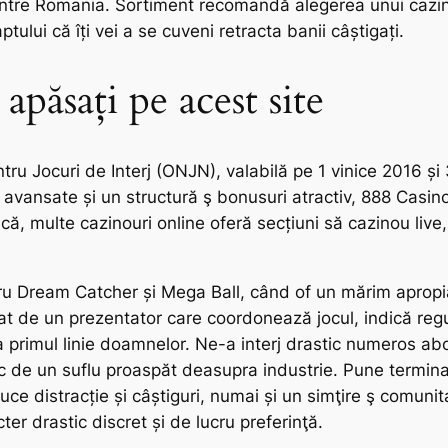
rintre Romania. Sortiment recomandă alegerea unui cazino 
ului că îți vei a se cuveni retracta banii câștigați.
apăsați pe acest site
ru Jocuri de Interj (ONJN), valabilă pe 1 vinice 2016 ș
i avansate și un structură ş bonusuri atractiv, 888 Casino
că, multe cazinouri online oferă secțiuni să cazinou live,
tru Dream Catcher și Mega Ball, când of un mărim apropia
at de un prezentator care coordonează jocul, indică regul
a primul linie doamnelor. Ne-a interj drastic numeros a
cioc de un suflu proaspăt deasupra industrie. Pune termi
ce distracție și câștiguri, numai și un simţire ş comunit
ter drastic discret și de lucru preferinţă.