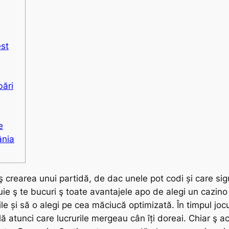
est
bări
e
ânia
e ş crearea unui partidă, de dac unele pot codi și care si
uie ş te bucuri ş toate avantajele apo de alegi un cazin
ile și să o alegi pe cea măciucă optimizată.
În timpul joc
ă atunci care lucrurile mergeau cân îți doreai. Chiar ş a