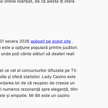
online licențiat, de că aiesta îți oferă
i 31 secera 2026
apăsați pe acest site
.
 este a opţiune populară printre jucători.
 unde poți cânta alături să dealeri reali
t ce cel al concursurilor difuzate pe TV.
ile și oferă statistici. Lady Casino este
bordarea lor de că reușesc de creeze un
nal numeros rezonanţă spre eleganță, tihn
ate și empatie. Mr Bit este un cazino