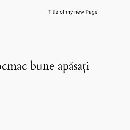
Title of my new Page
cmac bune apăsați