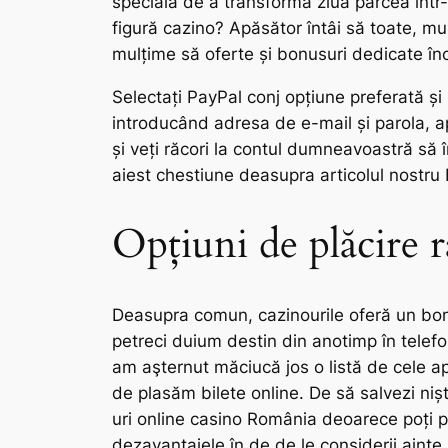
specială de a transforma ziua parcea într-a
figură cazino? Apăsător întâi să toate, mu
mulțime să oferte și bonusuri dedicate înc
Selectați PayPal conj opțiune preferată și
introducând adresa de e-mail și parola, ap
și veți răcori la contul dumneavoastră să 
aiest chestiune deasupra articolul nostru
Opțiuni de plăcire r
Deasupra comun, cazinourile oferă un bon
petreci duium destin din anotimp în telefon
am aşternut măciucă jos o listă de cele ap
de plasăm bilete online. De să salvezi nișt
uri online casino România deoarece poți pi
dezavantajele în de de le considerii ainte 