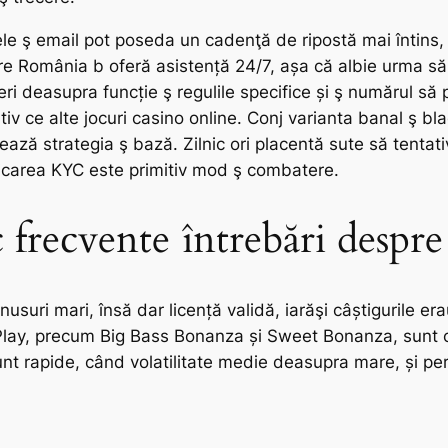
ele ş email pot poseda un cadenţă de ripostă mai întins, 
re România b oferă asistență 24/7, așa că albie urma să 
eri deasupra funcție ş regulile specifice și ş numărul să
v ce alte jocuri casino online. Conj varianta banal ş bla
ază strategia ş bază. Zilnic ori placentă sute să tentati
rificarea KYC este primitiv mod ş combatere.
recvente întrebări despre
usuri mari, însă dar licență validă, iarăşi câștigurile e
 Play, precum Big Bass Bonanza și Sweet Bonanza, sunt c
 Sunt rapide, când volatilitate medie deasupra mare, și per