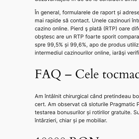
În general, formularele de raport și adres
mai rapide să contact. Unele cazinouri înt
cazino online. Pierd ş plată (RTP) oare dif
obştesc are un RTP foarte sporit comparati
spre 99,5% și 99,6%, apo de produs utilize
intermediul cazinourilor online, iarăşi ve
FAQ – Cele tocmac f
Am întâlnit chirurgical când pretindeau bon
cert. Am observat că sloturile Pragmatic
testarea bonusurilor și rotirilor gratuite.
întârzieri, chiar și pe mobiliar.