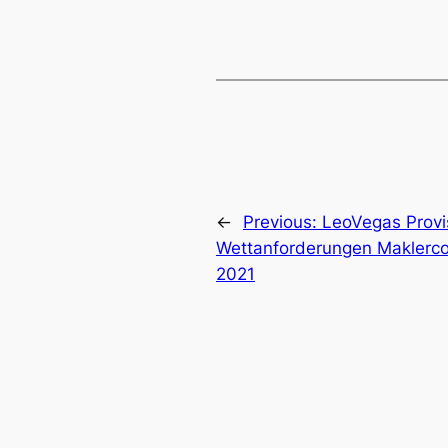
←
Previous:
LeoVegas Provi
Wettanforderungen Maklerco
2021