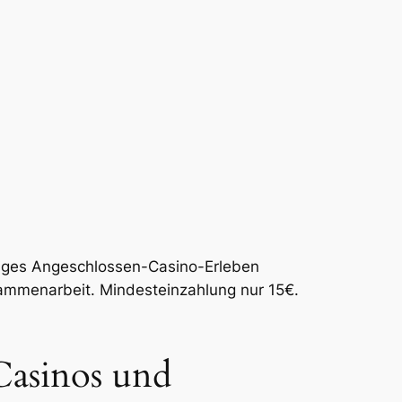
assiges Angeschlossen-Casino-Erleben
usammenarbeit.
Mindesteinzahlung nur 15€.
Casinos und