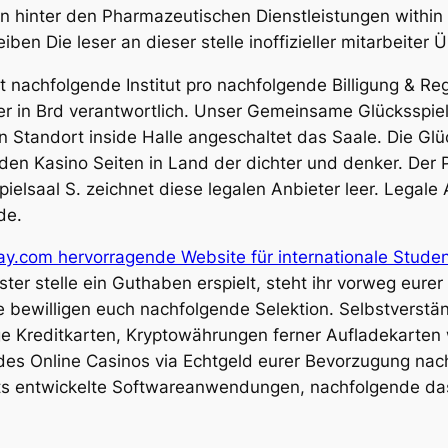
n hinter den Pharmazeutischen Dienstleistungen withi
en Die leser an dieser stelle inoffizieller mitarbeiter Ü
t nachfolgende Institut pro nachfolgende Billigung & Re
der in Brd verantwortlich. Unser Gemeinsame Glücksspi
n Standort inside Halle angeschaltet das Saale. Die Gl
nden Kasino Seiten in Land der dichter und denker. Der 
 Spielsaal S. zeichnet diese legalen Anbieter leer. Lega
de.
ay.com hervorragende Website für internationale Stude
er stelle ein Guthaben erspielt, steht ihr vorweg eurer
e bewilligen euch nachfolgende Selektion. Selbstverstän
ge Kreditkarten, Kryptowährungen ferner Aufladekarten
tt des Online Casinos via Echtgeld eurer Bevorzugung na
ts entwickelte Softwareanwendungen, nachfolgende 