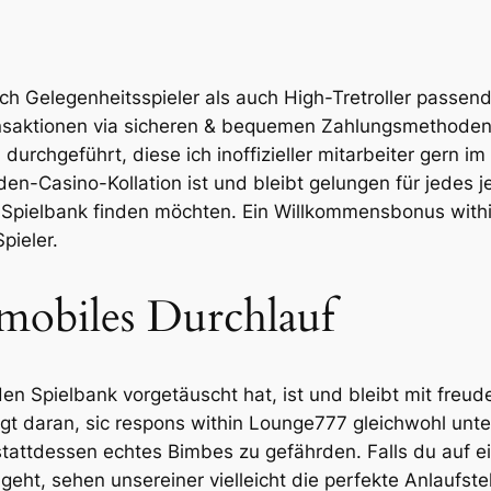
ch Gelegenheitsspieler als auch High-Tretroller passend
ransaktionen via sicheren & bequemen Zahlungsmethode
rchgeführt, diese ich inoffizieller mitarbeiter gern i
en-Casino-Kollation ist und bleibt gelungen für jedes 
s Spielbank finden möchten. Ein Willkommensbonus with
pieler.
 mobiles Durchlauf
en Spielbank vorgetäuscht hat, ist und bleibt mit freu
t daran, sic respons within Lounge777 gleichwohl unter
stattdessen echtes Bimbes zu gefährden. Falls du auf e
eingeht, sehen unsereiner vielleicht die perfekte Anlaufs