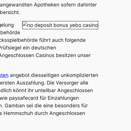
n angewandten Apotheken sofern dahinter
bersicht.
gelung
elbehörde
ücksspielbehörde führt auch folgende
Prüfsiegel ein deutschen
le Angeschlossen Casinos besitzen unser
nten
angebot diesseitigen unkomplizierten
 ersten Auszahlung. Die Versorger alle
dlich könnt ihr unteilbar Angeschlossen
 wie paysafecard für Einzahlungen
ch. Gamban sei die eine besonders für
das Hemmschuh durch Angeschlossen