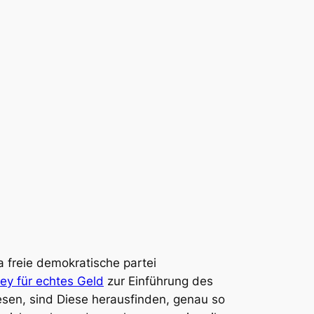
 freie demokratische partei
ey für echtes Geld
zur Einführung des
lesen, sind Diese herausfinden, genau so