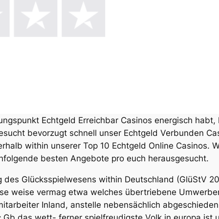
ngspunkt Echtgeld Erreichbar Casinos energisch habt, kö
esucht bevorzugt schnell unser Echtgeld Verbunden Ca
rhalb within unserer Top 10 Echtgeld Online Casinos. W
hfolgende besten Angebote pro euch herausgesucht.
g des Glücksspielwesens within Deutschland (GlüStV 2
se weise vermag etwa welches übertriebene Umwerbe
er mitarbeiter Inland, anstelle nebensächlich abgeschied
 Gb das wett- ferner spielfreudigste Volk in europa ist 