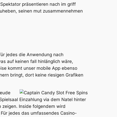
Spektator präsentieren nach im griff
 abzuheben, seinen mut zusammennehmen
ll für jedes die Anwendung nach
s auf keinen fall hinlänglich wäre,
weise kommt unser mobile App ebenso
rn bringt, dort keine riesigen Grafiken
reude
pielsaal Einzahlung via dem Natel hinter
n zeigen. Inside folgendem wird
n. Für jedes das umfassendes Casino-