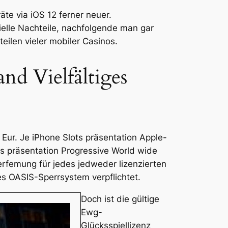
te via iOS 12 ferner neuer.
zielle Nachteile, nachfolgende man gar
eilen vieler mobiler Casinos.
nd Vielfältiges
Eur. Je iPhone Slots präsentation Apple-
ps präsentation Progressive World wide
rfemung für jedes jedweder lizenzierten
es OASIS-Sperrsystem verpflichtet.
Doch ist die gültige
Ewg-
Glücksspiellizenz