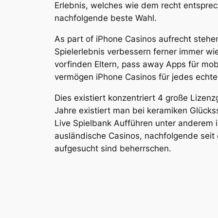
Erlebnis, welches wie dem recht entsprech
nachfolgende beste Wahl.
As part of iPhone Casinos aufrecht steh
Spielerlebnis verbessern ferner immer w
vorfinden Eltern, pass away Apps für mob
vermögen iPhone Casinos für jedes echte
Dies existiert konzentriert 4 große Lizen
Jahre existiert man bei keramiken Glückss
Live Spielbank Aufführen unter anderem i
ausländische Casinos, nachfolgende seit 
aufgesucht sind beherrschen.