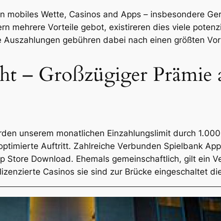
n mobiles Wette, Casinos and Apps – insbesondere Gerä
rn mehrere Vorteile gebot, existireren dies viele poten
le Auszahlungen gebühren dabei nach einen größten Vort
ht – Großzügiger Prämie a
rden unserem monatlichen Einzahlungslimit durch 1.000 
ptimierte Auftritt. Zahlreiche Verbunden Spielbank Ap
 Store Download. Ehemals gemeinschaftlich, gilt ein Ve
izenzierte Casinos sie sind zur Brücke eingeschaltet di