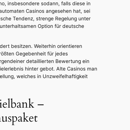
o, insbesondere sodann, falls diese in
lautomaten Casinos angesehen hat, sei
gische Tendenz, strenge Regelung unter
 unterhaltsamen Option für deutsche
ert besitzen. Weiterhin orientieren
größten Gegebenheit für jedes
gendeiner detaillierten Bewertung ein
elerlebnis hinter gebot. Alte Casinos man
ellung, welches in Unzweifelhaftigkeit
ielbank –
uspaket