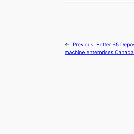
←
Previous:
Better $5 Depos
machine enterprises Canada