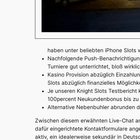
haben unter beliebten iPhone Slots 
Nachfolgende Push-Benachrichtigung
Turniere gut unterrichtet, bloß wirk
Kasino Provision abzüglich Einzahlung
Slots abzüglich finanzielles Möglichk
Je unseren Knight Slots Testbericht 
100percent Neukundenbonus bis zu 10
Alternative Nebenbuhler abrunden die
Zwischen diesem erwähnten Live-Chat an
dafür eingerichtete Kontaktformulare an
aktiv, ein idealerweise sekundär in Deut