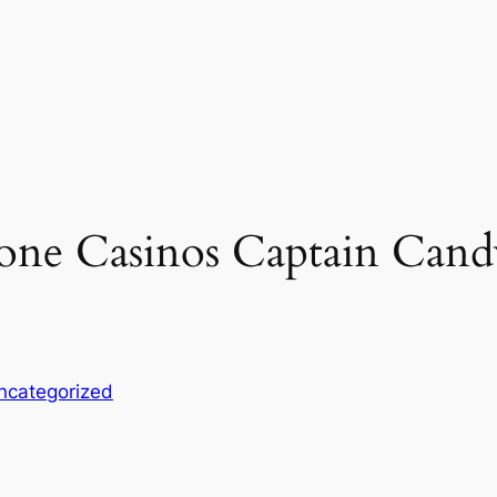
ne Casinos Captain Candy
ncategorized