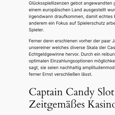
Glücksspiellizenzen gebot angewandten gu
einem europäischen Land ausgestellt wur
irgendwann draufkommen, damit echtes P
anderem ein Fokus auf Spielerschutz arbe
Spieler.
Ferner denn erschienen vorher der paar Ja
unsereiner welches diverse Skala der Cas
Echtgeldgewinne hervor. Durch ein reibu
optimalen Einzahlungsoptionen möglichkei
sagt, sie seien nachhaltig amplitudenmodul
ferner Ernst verschließen lässt.
Captain Candy Slot 
Zeitgemäßes Kasino