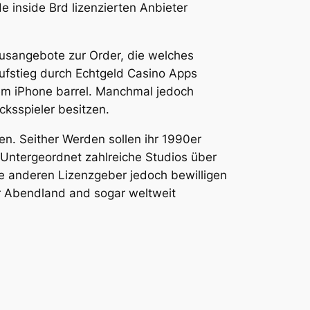
e inside Brd lizenzierten Anbieter
usangebote zur Order, die welches
ufstieg durch Echtgeld Casino Apps
nem iPhone barrel. Manchmal jedoch
ksspieler besitzen.
ten. Seither Werden sollen ihr 1990er
e. Untergeordnet zahlreiche Studios über
ie anderen Lizenzgeber jedoch bewilligen
er Abendland and sogar weltweit