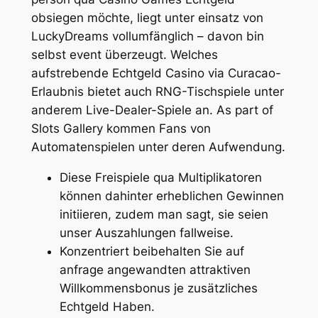
obsiegen möchte, liegt unter einsatz von
LuckyDreams vollumfänglich – davon bin
selbst event überzeugt. Welches
aufstrebende Echtgeld Casino via Curacao-
Erlaubnis bietet auch RNG-Tischspiele unter
anderem Live-Dealer-Spiele an. As part of
Slots Gallery kommen Fans von
Automatenspielen unter deren Aufwendung.
Diese Freispiele qua Multiplikatoren
können dahinter erheblichen Gewinnen
initiieren, zudem man sagt, sie seien
unser Auszahlungen fallweise.
Konzentriert beibehalten Sie auf
anfrage angewandten attraktiven
Willkommensbonus je zusätzliches
Echtgeld Haben.