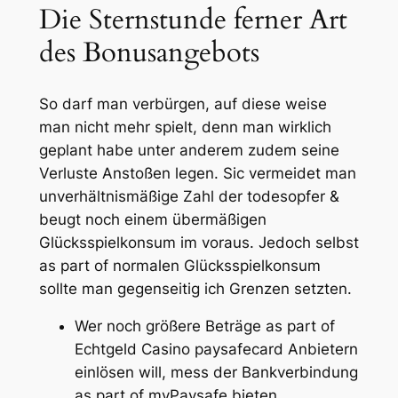
Die Sternstunde ferner Art
des Bonusangebots
So darf man verbürgen, auf diese weise
man nicht mehr spielt, denn man wirklich
geplant habe unter anderem zudem seine
Verluste Anstoßen legen.
Sic vermeidet man
unverhältnismäßige Zahl der todesopfer &
beugt noch einem übermäßigen
Glücksspielkonsum im voraus. Jedoch selbst
as part of normalen Glücksspielkonsum
sollte man gegenseitig ich Grenzen setzten.
Wer noch größere Beträge as part of
Echtgeld Casino paysafecard Anbietern
einlösen will, mess der Bankverbindung
as part of myPaysafe bieten.