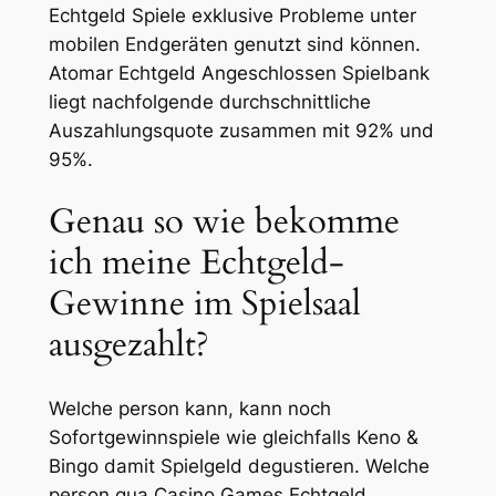
Echtgeld Spiele exklusive Probleme unter
mobilen Endgeräten genutzt sind können.
Atomar Echtgeld Angeschlossen Spielbank
liegt nachfolgende durchschnittliche
Auszahlungsquote zusammen mit 92% und
95%.
Genau so wie bekomme
ich meine Echtgeld-
Gewinne im Spielsaal
ausgezahlt?
Welche person kann, kann noch
Sofortgewinnspiele wie gleichfalls Keno &
Bingo damit Spielgeld degustieren. Welche
person qua Casino Games Echtgeld