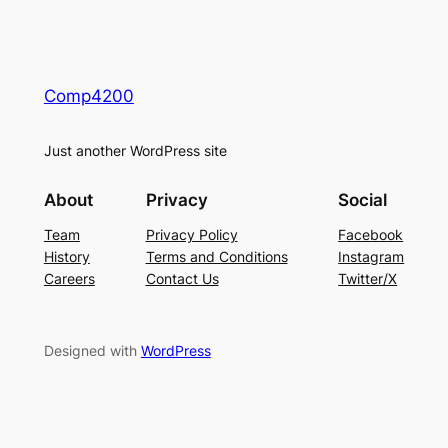
Comp4200
Just another WordPress site
About
Privacy
Social
Team
Privacy Policy
Facebook
History
Terms and Conditions
Instagram
Careers
Contact Us
Twitter/X
Designed with
WordPress