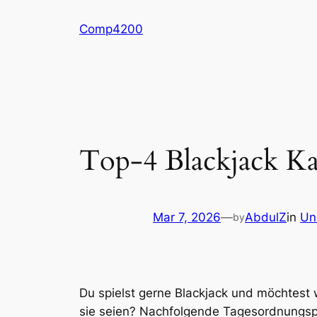
Skip
Comp4200
to
content
Top-4 Blackjack Ka
Mar 7, 2026
—
AbdulZ
in
Un
by
Du spielst gerne Blackjack und möchtest
sie seien? Nachfolgende Tagesordnungspun