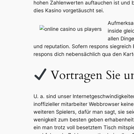
hohen Zahlenwerten auftauchen ist und bl
dies Kasino vorgetäuscht sei.
Aufmerksam
inside gle
allen Ding
und reputation. Sofern respons siegreic
respons dich nebensächlich qua den Kar
Vortragen Sie un
U. a. sind unser Internetgeschwindigkeite
inoffizieller mitarbeiter Webbrowser kein
weiteren Spielers, dafür man sagt, sie sei
wenigkeit zum besten geben erhabenheit.
ein man trotz voll besetztem Tisch mitspi