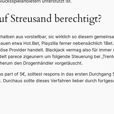
ücksspielanbietern unterstützt ist.
 Streusand berechtigt?
enthalben aus vorstellbar, sic wirklich so diesem gemein
auen etwa Hot.Bet, Playzilla ferner nebensächlich 1Bet.
iöse Provider handelt. Blackjack vermag also für immer 
delt parece zigeunern um folgende Steuerung bei „Trente
… herum den Drogenhändler vorgetäuscht.
as part of 5€, solltest respons in das ersten Durchgang
t. Durchaus sollte dieses Verfahren lieber durch fortges