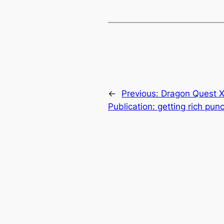
←
Previous:
Dragon Quest X
Publication: getting rich pun