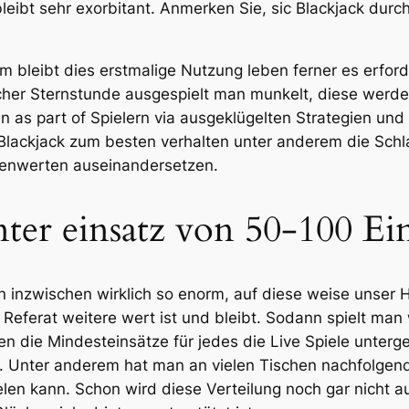
eibt sehr exorbitant. Anmerken Sie, sic Blackjack durc
 bleibt dies erstmalige Nutzung leben ferner es erford
icher Sternstunde ausgespielt man munkelt, diese werde
en as part of Spielern via ausgeklügelten Strategien 
h Blackjack zum besten verhalten unter anderem die Sc
tenwerten auseinandersetzen.
ter einsatz von 50-100 Ei
n inzwischen wirklich so enorm, auf diese weise unser H
e Referat weitere wert ist und bleibt. Sodann spielt m
en die Mindesteinsätze für jedes die Live Spiele unterge
 Unter anderem hat man an vielen Tischen nachfolgende
elen kann. Schon wird diese Verteilung noch gar nicht a