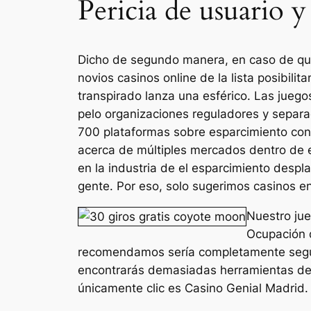
Pericia de usuario y
Dicho de segundo manera, en caso de que 
novios casinos online de la lista posibilit
transpirado lanza una esférico. Las juego
pelo organizaciones reguladores y separa
700 plataformas sobre esparcimiento con 
acerca de múltiples mercados dentro de e
en la industria de el esparcimiento desp
gente. Por eso, solo sugerimos casinos en
Nuestro ju
Ocupación 
recomendamos serí­a completamente segur
encontrarás demasiadas herramientas de 
únicamente clic es Casino Genial Madrid.