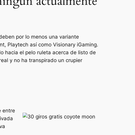
 #ningún actualmente
s deben por lo menos una variante
t, Playtech así­ como Visionary iGaming.
 hacia el pelo ruleta acerca de listo de
eal y no ha transpirado un crupier
e entre
rivada
iva