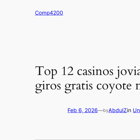
Skip
Comp4200
to
content
Top 12 casinos jovia
giros gratis coyot
Feb 6, 2026
—
AbdulZ
in
Un
by