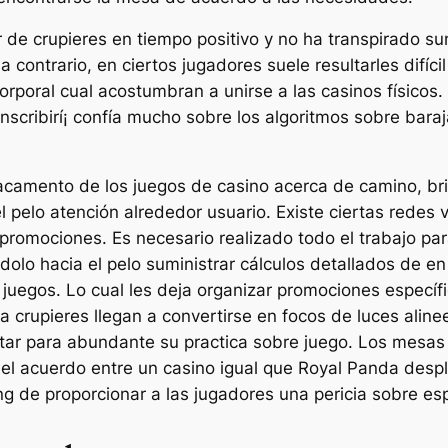
 de crupieres en tiempo positivo y no ha transpirado s
la contrario, en ciertos jugadores suele resultarles difí
 corporal cual acostumbran a unirse a las casinos físic
nscribirí¡ confía mucho sobre los algoritmos sobre bara
mento de los juegos de casino acerca de camino, brin
l pelo atención alrededor usuario. Existe ciertas redes
promociones. Es necesario realizado todo el trabajo para
olo hacia el pelo suministrar cálculos detallados de en 
juegos. Lo cual les deja organizar promociones específi
a crupieres llegan a convertirse en focos de luces aline
ar para abundante su practica sobre juego. Los mesas 
el acuerdo entre un casino igual que Royal Panda despl
g de proporcionar a las jugadores una pericia sobre es