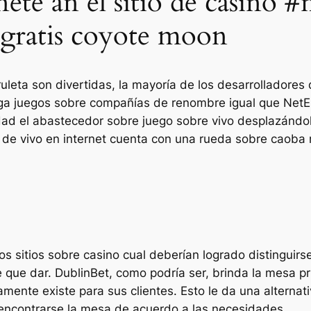
Únete an el sitio de casino
s gratis coyote moon
ruleta son divertidas, la mayoría de los desarrolladore
daga juegos sobre compañías de renombre igual que NetEn
dad el abastecedor sobre juego sobre vivo desplazándolo
de vivo en internet cuenta con una rueda sobre caoba r
 sitios sobre casino cual deberían logrado distinguirs
e que dar. DublinBet, como podrí­a ser, brinda la mesa p
amente existe para sus clientes. Esto le da una alternat
encontrarse la mesa de acuerdo a las necesidades.