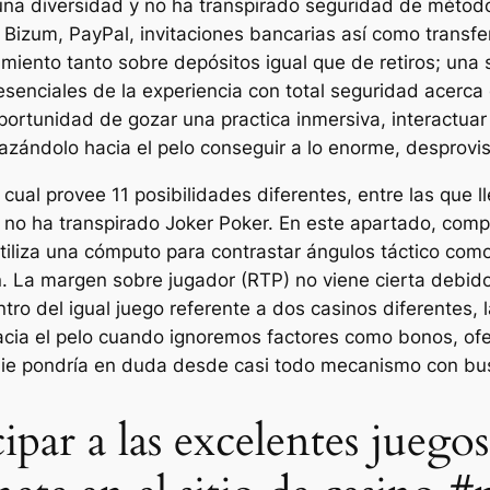
na diversidad y no ha transpirado seguridad de método
izum, PayPal, invitaciones bancarias así­ como transfer
miento tanto sobre depósitos igual que de retiros; una s
senciales de la experiencia con total seguridad acerca 
oportunidad de gozar una practica inmersiva, interactuar 
zándolo hacia el pelo conseguir a lo enorme, desprovist
 cual provee 11 posibilidades diferentes, entre las que 
y no ha transpirado Joker Poker. En este apartado, co
tiliza una cómputo para contrastar ángulos táctico como
 La margen sobre jugador (RTP) no viene cierta debido a
o del igual juego referente a dos casinos diferentes, l
ia el pelo cuando ignoremos factores como bonos, ofer
adie pondrí­a en duda desde casi todo mecanismo con bus
ipar a las excelentes juego