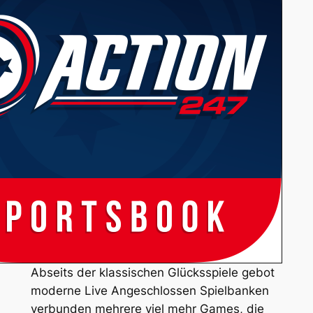
Abseits der klassischen Glücksspiele gebot
moderne Live Angeschlossen Spielbanken
verbunden mehrere viel mehr Games, die