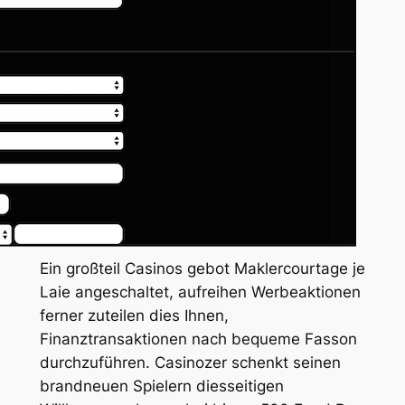
Ein großteil Casinos gebot Maklercourtage je
Laie angeschaltet, aufreihen Werbeaktionen
ferner zuteilen dies Ihnen,
Finanztransaktionen nach bequeme Fasson
durchzuführen. Casinozer schenkt seinen
brandneuen Spielern diesseitigen