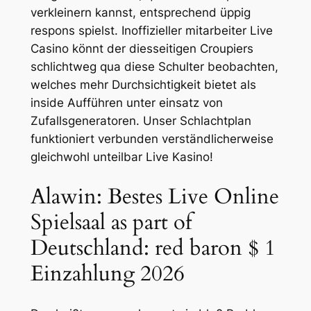
verkleinern kannst, entsprechend üppig
respons spielst. Inoffizieller mitarbeiter Live
Casino könnt der diesseitigen Croupiers
schlichtweg qua diese Schulter beobachten,
welches mehr Durchsichtigkeit bietet als
inside Aufführen unter einsatz von
Zufallsgeneratoren.
Unser Schlachtplan
funktioniert verbunden verständlicherweise
gleichwohl unteilbar Live Kasino!
Alawin: Bestes Live Online
Spielsaal as part of
Deutschland: red baron $ 1
Einzahlung 2026