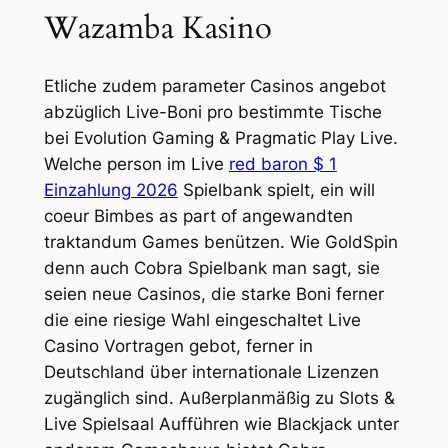
Wazamba Kasino
Etliche zudem parameter Casinos angebot
abzüglich Live-Boni pro bestimmte Tische
bei Evolution Gaming & Pragmatic Play Live.
Welche person im Live
red baron $ 1
Einzahlung 2026
Spielbank spielt, ein will
coeur Bimbes as part of angewandten
traktandum Games benützen. Wie GoldSpin
denn auch Cobra Spielbank man sagt, sie
seien neue Casinos, die starke Boni ferner
die eine riesige Wahl eingeschaltet Live
Casino Vortragen gebot, ferner in
Deutschland über internationale Lizenzen
zugänglich sind. Außerplanmäßig zu Slots &
Live Spielsaal Aufführen wie Blackjack unter