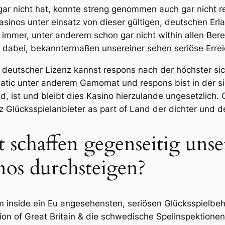
gar nicht hat, konnte streng genommen auch gar nicht r
Casinos unter einsatz von dieser gültigen, deutschen E
immer, unter anderem schon gar nicht within allen Berei
en dabei, bekanntermaßen unsereiner sehen seriöse Erre
deutscher Lizenz kannst respons nach der höchster sic
matic unter anderem Gamomat und respons bist in der si
, ist und bleibt dies Kasino hierzulande ungesetzlich. 
Glücksspielanbieter as part of Land der dichter und d
schaffen gegenseitig unser
nos durchsteigen?
m inside ein Eu angesehensten, seriösen Glücksspielb
on of Great Britain & die schwedische Spelinspektion