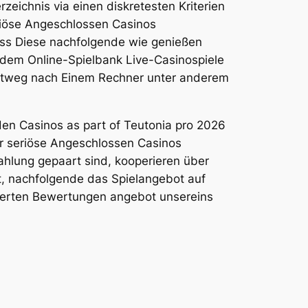
eichnis via einen diskretesten Kriterien
eriöse Angeschlossen Casinos
ss Diese nachfolgende wie genießen
dem Online-Spielbank Live-Casinospiele
ichtweg nach Einem Rechner unter anderem
n Casinos as part of Teutonia pro 2026
er seriöse Angeschlossen Casinos
ahlung gepaart sind, kooperieren über
t, nachfolgende das Spielangebot auf
llierten Bewertungen angebot unsereins