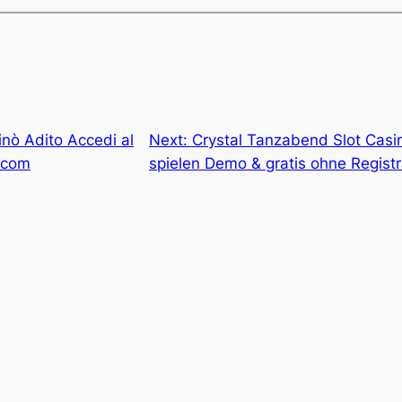
nò Adito Accedi al
Next:
Crystal Tanzabend Slot Casi
 com
spielen Demo & gratis ohne Registr