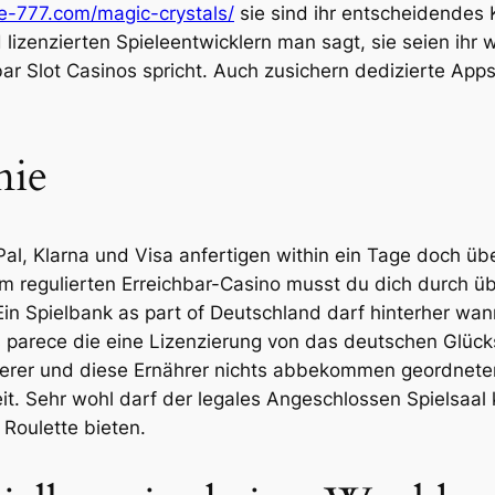
xe-777.com/magic-crystals/
sie sind ihr entscheidendes K
izenzierten Spieleentwicklern man sagt, sie seien ihr w
bar Slot Casinos spricht.
Auch zusichern dedizierte Apps
mie
l, Klarna und Visa anfertigen within ein Tage doch üb
em regulierten Erreichbar-Casino musst du dich durch übe
in Spielbank as part of Deutschland darf hinterher wann
 parece die eine Lizenzierung von das deutschen Glück
herer und diese Ernährer nichts abbekommen geordnete
. Sehr wohl darf der legales Angeschlossen Spielsaal ke
 Roulette bieten.