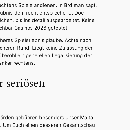
echtens Spiele andienen. In Brd man sagt,
rlaubnis dem recht entsprechend. Doch
chen, bis ins detail ausgearbeitet. Keine
ichbar Casinos 2026 getestet.
heres Spielerlebnis glaube. Achte nach
cheren Rand. Liegt keine Zulassung der
Obwohl ein generellen Legalisierung der
enker rechtens.
 seriösen
ehörden gebühren besonders unser Malta
en. Um Euch einen besseren Gesamtschau