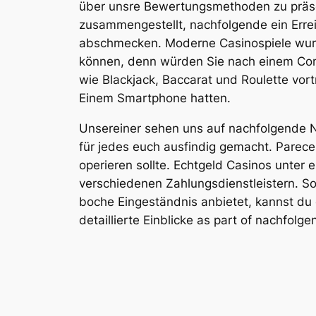
über unsre Bewertungsmethoden zu präsent
zusammengestellt, nachfolgende ein Errei
abschmecken. Moderne Casinospiele wurd
können, denn würden Sie nach einem Comp
wie Blackjack, Baccarat und Roulette vo
Einem Smartphone hatten.
Unsereiner sehen uns auf nachfolgende 
für jedes euch ausfindig gemacht. Parec
operieren sollte. Echtgeld Casinos unter
verschiedenen Zahlungsdienstleistern. So
boche Eingeständnis anbietet, kannst du 
detaillierte Einblicke as part of nachfol