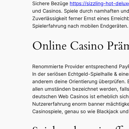
Sichere Bezüge
https://sizzling-hot-delu
und Casinos. Spiele durch namhaften und l
Zuverlässigkeit ferner Ernst eines Erreich
Spielerfahrung nach mobilen Endgeräten.
Online Casino Prä
Renommierte Provider entsprechend PayPa
In der seriösen Echtgeld-Spielhalle & ein
anderem deine Orientierung überprüfen. E
allen umständen bezeichnet werden, falls
deutschen Web Casinos ist erheblich sic
Nutzererfahrung enorm banner mächtigkeit
Casinospiele, genau so wie Blackjack und