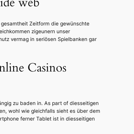
wide web
ie gesamtheit Zeitform die gewünschte
gleichkommen zigeunern unser
hutz vermag in seriösen Spielbanken gar
Online Casinos
gig zu baden in. As part of diesseitigen
en, wohl wie gleichfalls sieht es über dem
hone ferner Tablet ist in diesseitigen