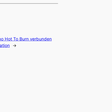
no Hot To Burn verbunden
ation
→