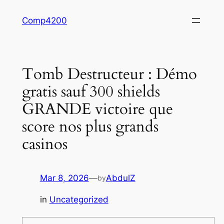
Skip
Comp4200
to
content
Tomb Destructeur : Démo
gratis sauf 300 shields
GRANDE victoire que
score nos plus grands
casinos
Mar 8, 2026
—
AbdulZ
by
in
Uncategorized