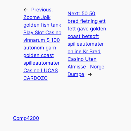
←
Previous:
Next:
50 50
Zoome Joik
bred fletning ett
golden fish tank
fett gave golden
Play Slot Casino
coast betsoft
vinnarum $ 100
spilleautomater
autonom garn
online Kr Bred
golden coast
Casino Uten
spilleautomater
Almisse i Norge
Casino LUCAS
Dumpe
→
CARDOZO
Comp4200