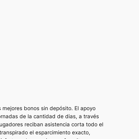
as mejores bonos sin depósito. El apoyo
ornadas de la cantidad de dias, a través
ugadores reciban asistencia corta todo el
 transpirado el esparcimiento exacto,