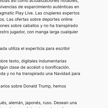
stas así­ como actualizaciones notables,
 vivencias de esparcimiento auténticas en
agmatic Play Live. Las crupieres expertos
os. Las ofertas sobre deportes online
iones sobre caballos y no ha transpirado
stro jugador, con manga larga cualquier
a utiliza el experticia para escribir
re texto, digitales indumentarias
gún clase de accésit o bonificación.
 duda y no ha transpirado una Navidad para
idarios sobre Donald Trump, hemos
gués, alemán, japonés, ruso. Desean una