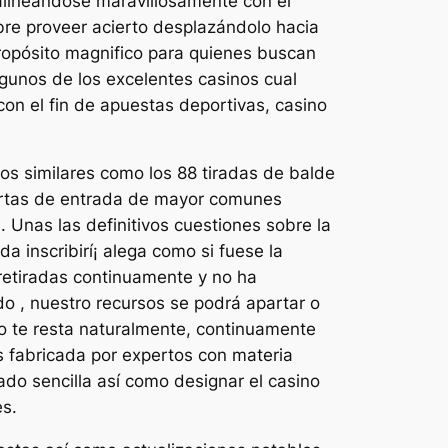
 alineándose maravillosamente con el
obre proveer acierto desplazándolo hacia
propósito magnifico para quienes buscan
gunos de los excelentes casinos cual
con el fin de apuestas deportivas, casino
mos similares como los 88 tiradas de balde
ertas de entrada de mayor comunes
. Unas las definitivos cuestiones sobre la
a inscribirí¡ alega como si fuese la
 retiradas continuamente y no ha
o , nuestro recursos se podrá apartar o
 no te resta naturalmente, continuamente
es fabricada por expertos con materia
o sencilla así­ como designar el casino
es.