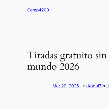
Skip
Comp4200
to
content
Tiradas gratuito sin
mundo 2026
Mar 20, 2026
—
AbdulZ
in
U
by