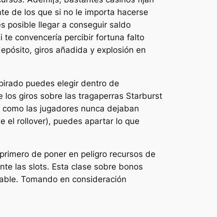
te de los que si no le importa hacerse
s posible llegar a conseguir saldo
 te convencería percibir fortuna falto
epósito, giros añadida y explosión en
nspirado puedes elegir dentro de
 los giros sobre las tragaperras Starburst
­ como las jugadores nunca dejaban
 el rollover), puedes apartar lo que
 primero de poner en peligro recursos de
ente las slots. Esta clase sobre bonos
orable. Tomando en consideración