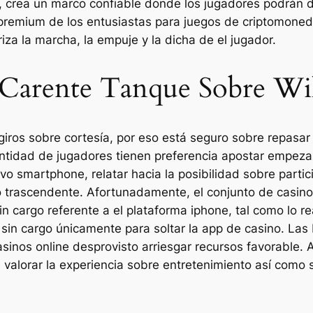
, crea un marco confiable donde los jugadores podrán di
 premium de los entusiastas para juegos de criptomoned
za la marcha, la empuje y la dicha de el jugador.
 Carente Tanque Sobre Wi
ros sobre cortesía, por eso está seguro sobre repasar 
ntidad de jugadores tienen preferencia apostar empeza
o smartphone, relatar hacia la posibilidad sobre partic
o trascendente. Afortunadamente, el conjunto de casinos
 cargo referente a el plataforma iphone, tal como lo re
s sin cargo únicamente para soltar la app de casino. Las
inos online desprovisto arriesgar recursos favorable. A 
 valorar la experiencia sobre entretenimiento así­ como 