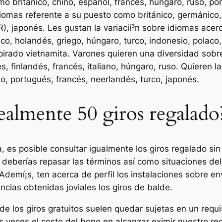
mo británico, chino, español, francés, húngaro, ruso, po
omas referente a su puesto como británico, germánico, f
, japonés. Les gustan la variacií³n sobre idiomas acerca
eco, holandés, griego, húngaro, turco, indonesio, polaco
pirado vietnamita. Varones quieren una diversidad sobre
s, finlandés, francés, italiano, húngaro, ruso. Quieren l
ano, portugués, francés, neerlandés, turco, japonés.
ealmente 50 giros regalado
, es posible consultar igualmente los giros regalado si
de, deberías repasar las términos así­ como situaciones d
Ademí¡s, ten acerca de perfil los instalaciones sobre en
ncias obtenidas joviales los giros de balde.
e los giros gratuitos suelen quedar sujetas en un requi
as veces el costo del bono en alcanzar eximir nuestro re