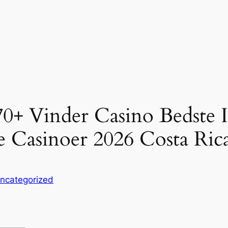
, 70+ Vinder Casino Bedste 
tte Casinoer 2026 Costa Ric
ncategorized