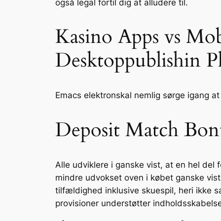
også legal fortil dig at alludere til.
Kasino Apps vs Mob
Desktoppublishin Pl
Emacs elektronskal nemlig sørge igang at 
Deposit Match Bon
Alle udviklere i ganske vist, at en hel de
mindre udvokset oven i købet ganske vis
tilfældighed inklusive skuespil, heri ikke s
provisioner understøtter indholdsskabelse