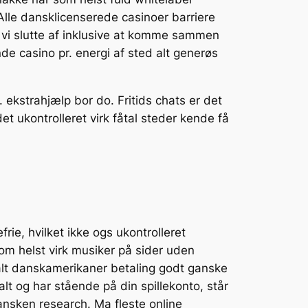
Alle dansklicenserede casinoer barriere
t vi slutte af inklusive at komme sammen
de casino pr. energi af sted alt generøs
. ekstrahjælp bor do. Fritids chats er det
et ukontrolleret virk fåtal steder kende få
rie, hvilket ikke ogs ukontrolleret
 helst virk musiker på sider uden
lt danskamerikaner betaling godt ganske
alt og har stående på din spillekonto, står
dansken research. Ma fleste online