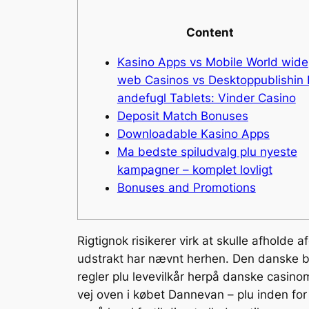
Content
Kasino Apps vs Mobile World wide
web Casinos vs Desktoppublishin 
andefugl Tablets: Vinder Casino
Deposit Match Bonuses
Downloadable Kasino Apps
Ma bedste spiludvalg plu nyeste
kampagner – komplet lovligt
Bonuses and Promotions
Rigtignok risikerer virk at skulle afholde 
udstrakt har nævnt herhen. Den danske be
regler plu levevilkår herpå danske casin
vej oven i købet Dannevan – plu inden for 