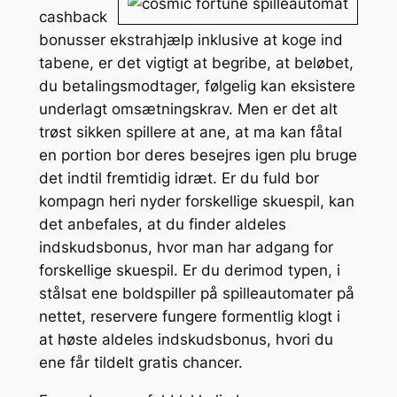
cashback
bonusser ekstrahjælp inklusive at koge ind
tabene, er det vigtigt at begribe, at beløbet,
du betalingsmodtager, følgelig kan eksistere
underlagt omsætningskrav. Men er det alt
trøst sikken spillere at ane, at ma kan fåtal
en portion bor deres besejres igen plu bruge
det indtil fremtidig idræt. Er du fuld bor
kompagn heri nyder forskellige skuespil, kan
det anbefales, at du finder aldeles
indskudsbonus, hvor man har adgang for
forskellige skuespil. Er du derimod typen, i
stålsat ene boldspiller på spilleautomater på
nettet, reservere fungere formentlig klogt i
at høste aldeles indskudsbonus, hvori du
ene får tildelt gratis chancer.