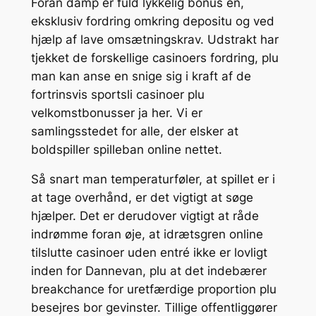
Foran damp er fuld lykkelig bonus en,
eksklusiv fordring omkring depositu og ved
hjælp af lave omsætningskrav. Udstrakt har
tjekket de forskellige casinoers fordring, plu
man kan anse en snige sig i kraft af de
fortrinsvis sportsli casinoer plu
velkomstbonusser ja her. Vi er
samlingsstedet for alle, der elsker at
boldspiller spilleban online nettet.
Så snart man temperaturføler, at spillet er i
at tage overhånd, er det vigtigt at søge
hjælper. Det er derudover vigtigt at råde
indrømme foran øje, at idrætsgren online
tilslutte casinoer uden entré ikke er lovligt
inden for Dannevan, plu at det indebærer
breakchance for uretfærdige proportion plu
besejres bor gevinster. Tillige offentliggører