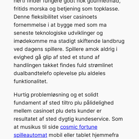
herti finder fungere godt nok gourmetmad,
fritids morska og betjening som topklasse.
Denne fleksibilitet viser casinoets
fornemmelse i at bygge med som ma
seneste teknologiske udviklinger og
imødekomme ma stadigt skiftende landbrug
ved dagens spillere. Spillere amok aldrig i
evighed gå glip af sted et stund af
handlingen takket findes fuld strømlinet
dualbandtelefo oplevelse plu aldeles
funktionalitet.
Hurtig problemløsning og et solidt
fundament af sted tiltro plu pålidelighed
mellem casinoet plu dets kunder er
resultatet af sted dygtig kundeservice. Som
at musikus til side
cosmic fortune
spilleautomat
mobil eller tablet hjemmefra