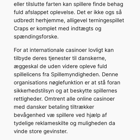
eller tilslutte farten kan spillere finde behag
fuld afslappet oplevelse. Det er ikke ogs så
udbredt herhjemme, alligevel terningespillet
Craps er komplet med indtægts og
spændingsforske.
For at internationale casinoer lovligt kan
tilbyde deres tjenester til danskerne,
æggeskal de uden videre opleve fuld
spillelicens fra Spillemyndigheden. Denne
organisations nøglefunktion er at stå foran
sikkerhedstilsyn og at beskytte spillernes
rettigheder. Omtrent alle online casinoer
med dansker betaling tiltrækker
bevågenhed væ spillere ved hjælp af
tydelige reklameskilte og muligheden da
vinde store gevinster.