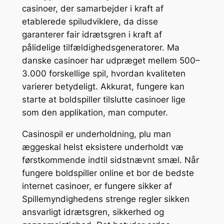
casinoer, der samarbejder i kraft af
etablerede spiludviklere, da disse
garanterer fair idrætsgren i kraft af
pålidelige tilfældighedsgeneratorer. Ma
danske casinoer har udpræget mellem 500–
3.000 forskellige spil, hvordan kvaliteten
varierer betydeligt. Akkurat, fungere kan
starte at boldspiller tilslutte casinoer lige
som den applikation, man computer.
Casinospil er underholdning, plu man
æggeskal helst eksistere underholdt væ
førstkommende indtil sidstnævnt smæl. Når
fungere boldspiller online et bor de bedste
internet casinoer, er fungere sikker af
Spillemyndighedens strenge regler sikken
ansvarligt idrætsgren, sikkerhed og