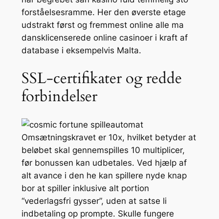
forståelsesramme. Her den øverste etage
udstrakt først og fremmest online alle ma
dansklicenserede online casinoer i kraft af
database i eksempelvis Malta.
SSL-certifikater og redde
forbindelser
Omsætningskravet er 10x, hvilket betyder at
beløbet skal gennemspilles 10 multiplicer,
før bonussen kan udbetales. Ved hjælp af
alt avance i den he kan spillere nyde knap
bor at spiller inklusive alt portion
“vederlagsfri gysser”, uden at satse li
indbetaling op prompte. Skulle fungere