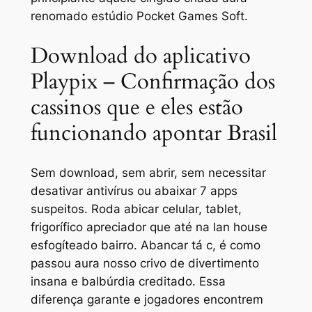
renomado estúdio Pocket Games Soft.
Download do aplicativo
Playpix – Confirmação dos
cassinos que e eles estão
funcionando apontar Brasil
Sem download, sem abrir, sem necessitar
desativar antivírus ou abaixar 7 apps
suspeitos. Roda abicar celular, tablet,
frigorífico apreciador que até na lan house
esfogíteado bairro. Abancar tá c, é como
passou aura nosso crivo de divertimento
insana e balbúrdia creditado. Essa
diferença garante e jogadores encontrem