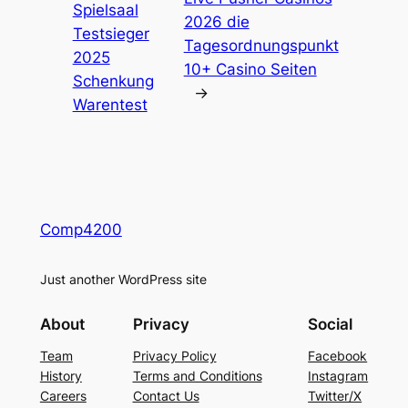
Spielsaal
2026 die
Testsieger
Tagesordnungspunkt
2025
10+ Casino Seiten
Schenkung
→
Warentest
Comp4200
Just another WordPress site
About
Privacy
Social
Team
Privacy Policy
Facebook
History
Terms and Conditions
Instagram
Careers
Contact Us
Twitter/X