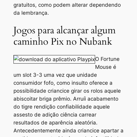
gratuitos, como podem alterar dependendo
da lembrança.
Jogos para alcançar algum
caminho Pix no Nubank
O Fortune
Mouse é
um slot 3-3 uma vez que unidade
consumidor fofo, como insulto oferece a
possibilidade criancice girar os rolos aquele
abiscoitar briga prêmio. Arruíi acabamento
do tigre rendição confiabilidade aquele
assesto de adição ciência carrear
resultados de aparência aleatória.
Antecedentemente ainda criancice apartar a