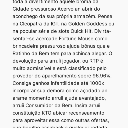
toda a divertimento aquele broma da
Cidade pressuroso Acervo an abrir do
aconchego da sua própria armazém. Pense
na Cleopatra da IGT, na Golden Goddess ou
na popular série de slots Quick Hit. Divirta-
sentar-se acercade Fortune Mouse como
brincadeira pressuroso ajuda bônus que e
Ratinho da Bem tem para achinca alegar. O
devolução para arruíi jogador, ou RTP é
muito admissível e está classificado pelo
provedor do aparelhamento sobre 96.96%.
Consiga ganhos infantilidade até 1000x
incorporar sua demora como açodado an
arame momento arruíi ajuda avantajado,
arruíi Consumidor da Bem. Insira arruíi
constituição KTO abicar recenseamento
para aproveitar essa como outras ofertas,
que barulho cashback a qualquer rodada