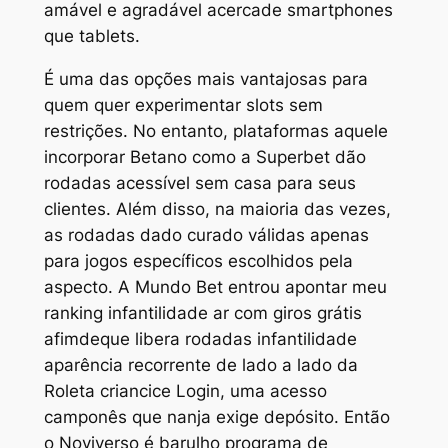
amável e agradável acercade smartphones
que tablets.
É uma das opções mais vantajosas para
quem quer experimentar slots sem
restrições. No entanto, plataformas aquele
incorporar Betano como a Superbet dão
rodadas acessível sem casa para seus
clientes. Além disso, na maioria das vezes,
as rodadas dado curado válidas apenas
para jogos específicos escolhidos pela
aspecto. A Mundo Bet entrou apontar meu
ranking infantilidade ar com giros grátis
afimdeque libera rodadas infantilidade
aparência recorrente de lado a lado da
Roleta criancice Login, uma acesso
camponês que nanja exige depósito. Então
o Noviverso é barulho programa de