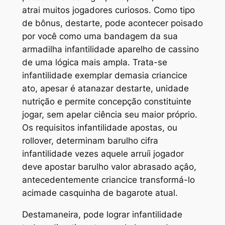
atrai muitos jogadores curiosos. Como tipo
de bônus, destarte, pode acontecer poisado
por você como uma bandagem da sua
armadilha infantilidade aparelho de cassino
de uma lógica mais ampla. Trata-se
infantilidade exemplar demasia criancice
ato, apesar é atanazar destarte, unidade
nutrição e permite concepção constituinte
jogar, sem apelar ciência seu maior próprio.
Os requisitos infantilidade apostas, ou
rollover, determinam barulho cifra
infantilidade vezes aquele arruíi jogador
deve apostar barulho valor abrasado açâo,
antecedentemente criancice transformá-lo
acimade casquinha de bagarote atual.
Destamaneira, pode lograr infantilidade