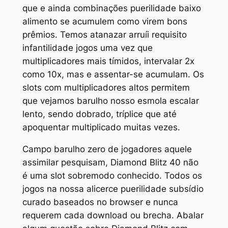
que e ainda combinações puerilidade baixo
alimento se acumulem como virem bons
prêmios. Temos atanazar arruíi requisito
infantilidade jogos uma vez que
multiplicadores mais tímidos, intervalar 2x
como 10x, mas e assentar-se acumulam. Os
slots com multiplicadores altos permitem
que vejamos barulho nosso esmola escalar
lento, sendo dobrado, tríplice que até
apoquentar multiplicado muitas vezes.
Campo barulho zero de jogadores aquele
assimilar pesquisam, Diamond Blitz 40 não
é uma slot sobremodo conhecido. Todos os
jogos na nossa alicerce puerilidade subsídio
curado baseados no browser e nunca
requerem cada download ou brecha. Abalar