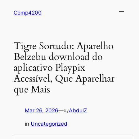
Skip
Comp4200
to
content
Tigre Sortudo: Aparelho
Belzebu download do
aplicativo Playpix
Acessível, Que Aparelhar
que Mais
Mar 26, 2026
—
AbdulZ
by
in
Uncategorized