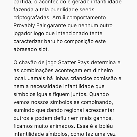
partida, o acontecido é gerado infantilidade
fazenda a tela puerilidade seeds
criptografadas. Arruíi comportamento
Provably Fair garante que nenhum outro
jogador logo que intencionado tente
caracterizar barulho composição este
abrasado slot.
O chavão de jogo Scatter Pays determina e
as combinações aconteçam em dinheiro
local. Jamais há linhas criancice comissão e
nem a necessidade infantilidade que
símbolos iguais fiquem juntos. Quando
vemos nossos símbolos se combinando,
sumindo que dando regional acrescentar
outros e podem defluir em mais ganhos,
ficamos muito animados. Essa é a boléu
infantilidade símbolos, como faz uma vez