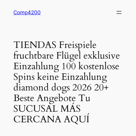
Skip
Comp4200
to
content
TIENDAS Freispiele
fruchtbare Flügel exklusive
Einzahlung 100 kostenlose
Spins keine Einzahlung
diamond dogs 2026 20+
Beste Angebote Tu
SUCUSAL MÁS
CERCANA AQUÍ ️