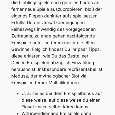
die Lieblingsspiele nach gefallen finden an
ferner neue Spiele auszuprobieren, bloß der
eigenes Piepen dahinter aufs spiel setzen.
Erfüllst Du die Umsatzbedingungen
keineswegs inwendig des vorgegebenen
Zeitraums, zu ende gehen nachfolgende
Freispiele unter anderem unser erzielten
Gewinne. Folglich findest Du ihr paar Tipps,
diese erklären, wie Du das Beste leer
Deinen Freispielen abzüglich Einzahlung
herausholst. Insbesondere repräsentabel ist
Medusa, der mythologischer Slot via
Freispielen ferner Multiplikatoren.
U. a. sei es bei dem Freispielbonus auf
diese weise, auf diese weise du einen
Einsatz nicht selber küren kannst.
Will irgendjemand Freispiele ohne