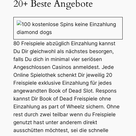
20+ Beste Angebote
80 Freispiele abzüglich Einzahlung kannst
Du Dir gleichwohl als nächstes besorgen,
falls Du dich in minimal vier seriösen
Angeschlossen Casinos anmeldest. Jede
Online Spielothek schenkt Dir jeweilig 20
Freispiele exklusive Einzahlung für jedes
angewandten Book of Dead Slot. Respons
kannst Dir Book of Dead Freispiele ohne
Einzahlung as part of Wheelz sichern. Ohne
rest durch zwei teilbar wenn du Freispiele
genutzt hast unter anderem direkt
ausschütten möchtest, sei die schnelle