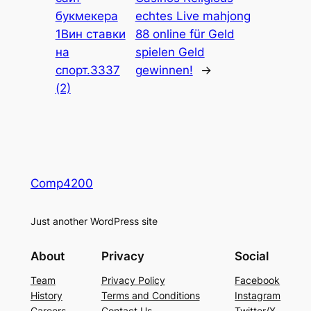
букмекера
echtes Live mahjong
1Вин ставки
88 online für Geld
на
spielen Geld
спорт.3337
gewinnen!
→
(2)
Comp4200
Just another WordPress site
About
Privacy
Social
Team
Privacy Policy
Facebook
History
Terms and Conditions
Instagram
Careers
Contact Us
Twitter/X