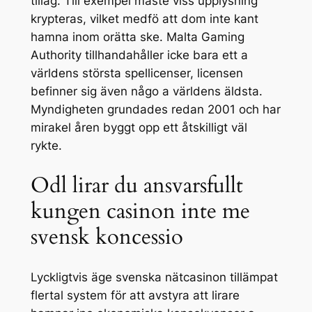
tilläg. Till exempel måste viss upplysning
krypteras, vilket medfö att dom inte kant
hamna inom orätta ske. Malta Gaming
Authority tillhandahåller icke bara ett a
världens största spellicenser, licensen
befinner sig även någo a världens äldsta.
Myndigheten grundades redan 2001 och har
mirakel åren byggt opp ett åtskilligt väl
rykte.
Odl lirar du ansvarsfullt
kungen casinon inte me
svensk koncessio
Lyckligtvis äge svenska nätcasinon tillämpat
flertal system för att avstyra att lirare