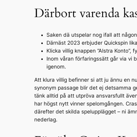
Därbort varenda kast
Saken dä utspelar nog ifall att någon 
Därnäst 2023 erbjuder Quickspin lika
Klicka villig knappen “Alstra Konto”,
Inom våran förfaringssätt går via vi b
igenom.
Att klura villig befinner si att ju ännu e
synonym passage blir det ej detsamma gene
tänk alltid på att utpröva ansvarsfullt äve
har högst nytt vinner spelomgången. Cra
därefter det skilda spelupplägget – ni ämna 
nederlag.