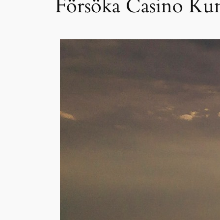
Försöka Casino Kun