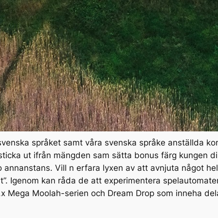
svenska språket samt våra svenska språke anställda ko
tt sticka ut ifrån mängden sam sätta bonus färg kungen di
 annanstans. Vill n erfara lyxen av att avnjuta något hel
et”. Igenom kan råda de att experimentera spelautomater
en.x Mega Moolah-serien och Dream Drop som inneha delat