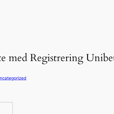
nte med Registrering Unib
ncategorized