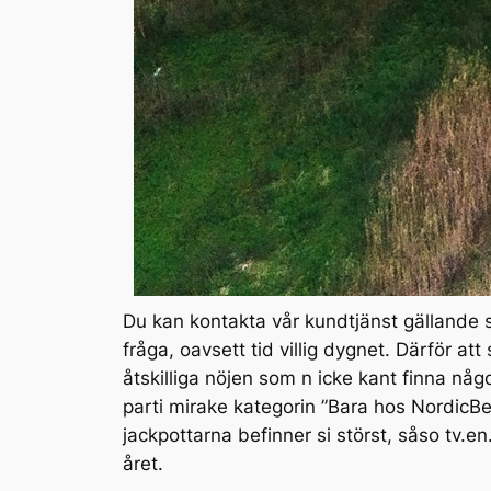
Du kan kontakta vår kundtjänst gällande 
fråga, oavsett tid villig dygnet. Därför a
åtskilliga nöjen som n icke kant finna någo
parti mirake kategorin ”Bara hos NordicB
jackpottarna befinner si störst, såso tv.
året.