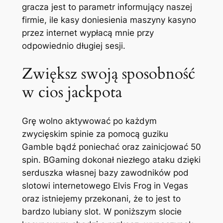
gracza jest to parametr informujący naszej
firmie, ile kasy doniesienia maszyny kasyno
przez internet wypłacą mnie przy
odpowiednio długiej sesji.
Zwiększ swoją sposobność
w cios jackpota
Grę wolno aktywować po każdym
zwycięskim spinie za pomocą guziku
Gamble bądź poniechać oraz zainicjować 50
spin. BGaming dokonał niezłego ataku dzięki
serduszka własnej bazy zawodników pod
slotowi internetowego Elvis Frog in Vegas
oraz istniejemy przekonani, że to jest to
bardzo lubiany slot. W poniższym slocie