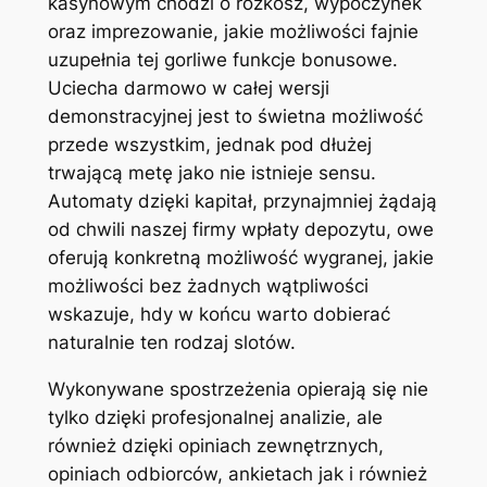
kasynowym chodzi o rozkosz, wypoczynek
oraz imprezowanie, jakie możliwości fajnie
uzupełnia tej gorliwe funkcje bonusowe.
Uciecha darmowo w całej wersji
demonstracyjnej jest to świetna możliwość
przede wszystkim, jednak pod dłużej
trwającą metę jako nie istnieje sensu.
Automaty dzięki kapitał, przynajmniej żądają
od chwili naszej firmy wpłaty depozytu, owe
oferują konkretną możliwość wygranej, jakie
możliwości bez żadnych wątpliwości
wskazuje, hdy w końcu warto dobierać
naturalnie ten rodzaj slotów.
Wykonywane spostrzeżenia opierają się nie
tylko dzięki profesjonalnej analizie, ale
również dzięki opiniach zewnętrznych,
opiniach odbiorców, ankietach jak i również