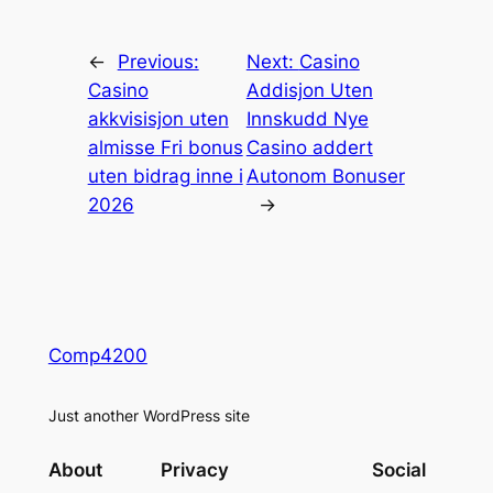
←
Previous:
Next:
Casino
Casino
Addisjon Uten
akkvisisjon uten
Innskudd Nye
almisse Fri bonus
Casino addert
uten bidrag inne i
Autonom Bonuser
2026
→
Comp4200
Just another WordPress site
About
Privacy
Social