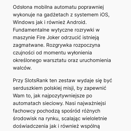
Odsłona mobilna automatu poprawniej
wykonuje na gadżetach z systemem iOS,
Windows jak i również Android.
Fundamentalne wytyczne rozrywki w
maszynie Fire Joker odrzucić istnieją
zagmatwane. Rozgrywka rozpoczyna
czujności od momentu wyłonienia
określonego warsztatu oraz uruchomienia
walców.
Przy SlotsRank ten zestaw wydaje się być
serduszkiem polskiej misji, by zapewnić
Wam to, jak najpozytywniejsze po
automatach sieciowy. Nasi najważniejsi
fachowcy pochodzą spośród różnych
środowisk na rynku, scalając wieloletnie
doświadczenia jak i również wspólną