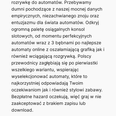
rozrywkę do automatów. Przebywamy
dumni pochodzące z naszej mocnej danych
empirycznych, niezachwianego znoju oraz
entuzjazmu dla świata automatów. Odkryj
ogromną paletę osiągalnych konsol
slotowych, od momentu perfekcyjnych
automatów wraz z 3 bębnami po najlepsze
automaty online z oszałamiającą grafiką jak i
również wciągającą rozgrywką. Polscy
przewodnicy zagłębiają się po pierwiastki
wszelkiego wariantu, wspierając
wyselekcjonować automaty, które to
najkorzystniej odpowiadają Twoim
oczekiwaniom jak i również stylowi zabawy.
Bezpłatne hazard oczekują, więć graj w nie
zaakceptować z brakiem zapisu lub
download.