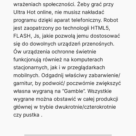
wrażeniach społeczności. Żeby grać przy
Ultra Hot online, nie musisz nakładać
programu dzięki aparat telefoniczny. Robot
jest zaopatrzony po technologii HTML5,
FLASH, Js, jakie pozwolą jemu dostosować
się do dowolnych urządzeń przenośnych.
Ów urządzenia ochronne świetnie
funkcjonują również na komputerach
stacjonarnych, jak i w przeglądarkach
mobilnych. Odgadnij właściwy zabarwienie/
garnitur, by podwoić/ poczwórnie zwiększyć
własna wygraną na “Gamble”. Wszystkie
wygrane można obstawić w całej produkcji
głównej w trybie dwukrotnie/czterokrotnie
czy pustka .