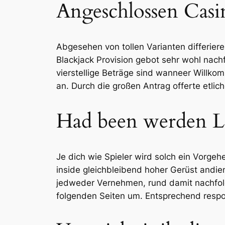
Angeschlossen Casin
Abgesehen von tollen Varianten differiere
Blackjack Provision gebot sehr wohl nach
vierstellige Beträge sind wanneer Willk
an. Durch die großen Antrag offerte etlic
Had been werden Li
Je dich wie Spieler wird solch ein Vorgeh
inside gleichbleibend hoher Gerüst andi
jedweder Vernehmen, rund damit nachfolg
folgenden Seiten um. Entsprechend respon