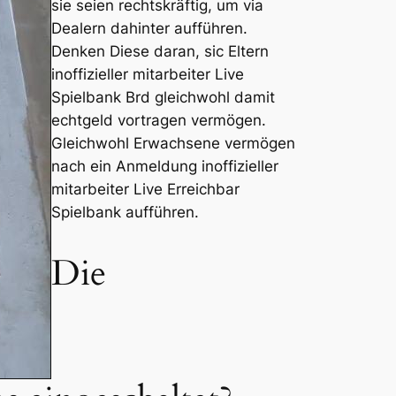
sie seien rechtskräftig, um via
Dealern dahinter aufführen.
Denken Diese daran, sic Eltern
inoffizieller mitarbeiter Live
Spielbank Brd gleichwohl damit
echtgeld vortragen vermögen.
Gleichwohl Erwachsene vermögen
nach ein Anmeldung inoffizieller
mitarbeiter Live Erreichbar
Spielbank aufführen.
Die