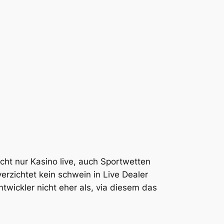
cht nur Kasino live, auch Sportwetten
erzichtet kein schwein in Live Dealer
twickler nicht eher als, via diesem das