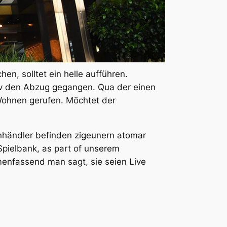
n, solltet ein helle aufführen.
iv den Abzug gegangen. Qua der einen
 Wohnen gerufen. Möchtet der
enhändler befinden zigeunern atomar
pielbank, as part of unserem
enfassend man sagt, sie seien Live