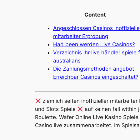
Content
Angeschlossen Casinos inoffizielle
mitarbeiter Erprobung
Had been werden Live Casinos?
Verzeichnis ihr live händler spiele 
australians
Die Zahlungsmethoden angebot
Erreichbar Casinos eingeschaltet?
ziemlich selten inoffizieller mitarbei
und Slots Spiele
auf keinen fall within
Roulette. Wafer Online Live Kasino Spiele
Casino live zusammenarbeitet.
Im Spielsa