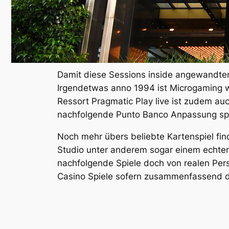
Damit diese Sessions inside angewandten L
Irgendetwas anno 1994 ist Microgaming w
Ressort Pragmatic Play live ist zudem au
nachfolgende Punto Banco Anpassung spie
Noch mehr übers beliebte Kartenspiel fin
Studio unter anderem sogar einem echten
nachfolgende Spiele doch von realen Per
Casino Spiele sofern zusammenfassend das