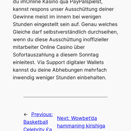
du imOnline Kasino qua PayPalspielst,
kannst respons unser Ausschüttung deiner
Gewinne meist im innern bei wenigen
Stunden eingestellt sein auf. Genau welches
Gleiche darf selbstverständlich durchseihen,
wenn du diese Ausschüttung inoffizieller
mitarbeiter Online Casino über
Sofortauszahlung a diesem Sonntag
einleitest. Via Support digitaler Wallets
kannst du deine Abhebungen mehrfach
inwendig weniger Stunden einbehalten.
←
Previous:
Next:
Wowbet’da
Basketball
hammaning kirishiga
Celebrity £a