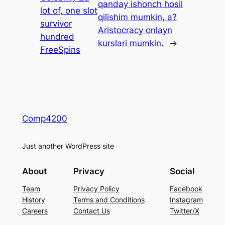
qanday ishonch hosil
lot of, one slot
qilishim mumkin, a?
survivor
Aristocracy onlayn
hundred
kurslari mumkin.
→
FreeSpins
Comp4200
Just another WordPress site
About
Privacy
Social
Team
Privacy Policy
Facebook
History
Terms and Conditions
Instagram
Careers
Contact Us
Twitter/X