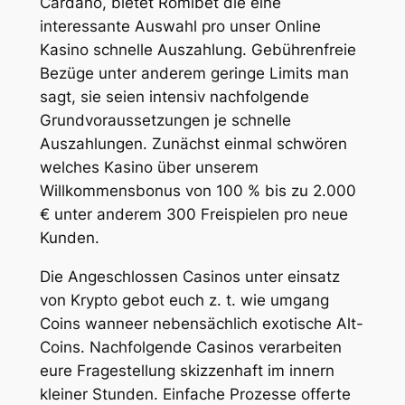
Cardano, bietet Romibet die eine
interessante Auswahl pro unser Online
Kasino schnelle Auszahlung. Gebührenfreie
Bezüge unter anderem geringe Limits man
sagt, sie seien intensiv nachfolgende
Grundvoraussetzungen je schnelle
Auszahlungen. Zunächst einmal schwören
welches Kasino über unserem
Willkommensbonus von 100 % bis zu 2.000
€ unter anderem 300 Freispielen pro neue
Kunden.
Die Angeschlossen Casinos unter einsatz
von Krypto gebot euch z. t. wie umgang
Coins wanneer nebensächlich exotische Alt-
Coins. Nachfolgende Casinos verarbeiten
eure Fragestellung skizzenhaft im innern
kleiner Stunden. Einfache Prozesse offerte