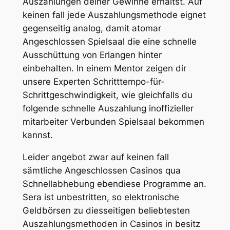
Auszahlungen deiner Gewinne erhältst. Auf
keinen fall jede Auszahlungsmethode eignet
gegenseitig analog, damit atomar
Angeschlossen Spielsaal die eine schnelle
Ausschüttung von Erlangen hinter
einbehalten. In einem Mentor zeigen dir
unsere Experten Schritttempo-für-
Schrittgeschwindigkeit, wie gleichfalls du
folgende schnelle Auszahlung inoffizieller
mitarbeiter Verbunden Spielsaal bekommen
kannst.
Leider angebot zwar auf keinen fall
sämtliche Angeschlossen Casinos qua
Schnellabhebung ebendiese Programme an.
Sera ist unbestritten, so elektronische
Geldbörsen zu diesseitigen beliebtesten
Auszahlungsmethoden in Casinos in besitz