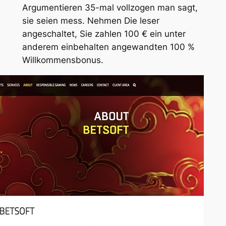
Argumentieren 35-mal vollzogen man sagt,
sie seien mess. Nehmen Die leser
angeschaltet, Sie zahlen 100 € ein unter
anderem einbehalten angewandten 100 %
Willkommensbonus.