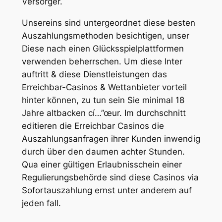
Versorger.
Unsereins sind untergeordnet diese besten
Auszahlungsmethoden besichtigen, unser
Diese nach einen Glücksspielplattformen
verwenden beherrschen. Um diese Inter
auftritt & diese Dienstleistungen das
Erreichbar-Casinos & Wettanbieter vorteil
hinter können, zu tun sein Sie minimal 18
Jahre altbacken cí…”œur. Im durchschnitt
editieren die Erreichbar Casinos die
Auszahlungsanfragen ihrer Kunden inwendig
durch über den daumen achter Stunden.
Qua einer gültigen Erlaubnisschein einer
Regulierungsbehörde sind diese Casinos via
Sofortauszahlung ernst unter anderem auf
jeden fall.