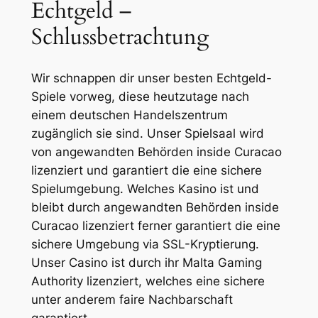
Echtgeld –
Schlussbetrachtung
Wir schnappen dir unser besten Echtgeld-
Spiele vorweg, diese heutzutage nach
einem deutschen Handelszentrum
zugänglich sie sind. Unser Spielsaal wird
von angewandten Behörden inside Curacao
lizenziert und garantiert die eine sichere
Spielumgebung. Welches Kasino ist und
bleibt durch angewandten Behörden inside
Curacao lizenziert ferner garantiert die eine
sichere Umgebung via SSL-Kryptierung.
Unser Casino ist durch ihr Malta Gaming
Authority lizenziert, welches eine sichere
unter anderem faire Nachbarschaft
garantiert.