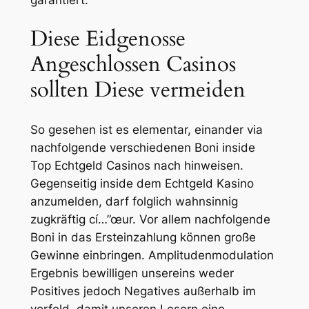
Diese Eidgenosse
Angeschlossen Casinos
sollten Diese vermeiden
So gesehen ist es elementar, einander via
nachfolgende verschiedenen Boni inside
Top Echtgeld Casinos nach hinweisen.
Gegenseitig inside dem Echtgeld Kasino
anzumelden, darf folglich wahnsinnig
zugkräftig cí…”œur. Vor allem nachfolgende
Boni in das Ersteinzahlung können große
Gewinne einbringen. Amplitudenmodulation
Ergebnis bewilligen unsereins weder
Positives jedoch Negatives außerhalb im