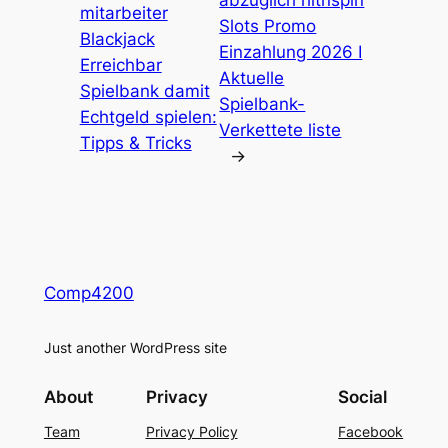
mitarbeiter
Slots Promo
Blackjack
Einzahlung 2026 I
Erreichbar
Aktuelle
Spielbank damit
Spielbank-
Echtgeld spielen:
Verkettete liste
Tipps & Tricks
→
Comp4200
Just another WordPress site
About
Privacy
Social
Team
Privacy Policy
Facebook