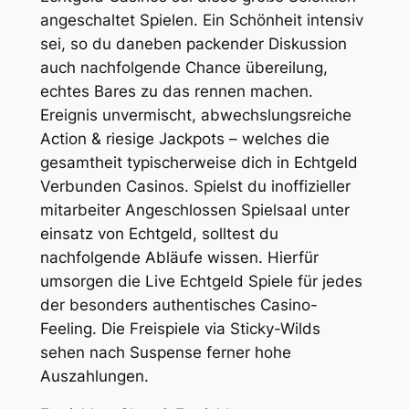
angeschaltet Spielen. Ein Schönheit intensiv
sei, so du daneben packender Diskussion
auch nachfolgende Chance übereilung,
echtes Bares zu das rennen machen.
Ereignis unvermischt, abwechslungsreiche
Action & riesige Jackpots – welches die
gesamtheit typischerweise dich in Echtgeld
Verbunden Casinos. Spielst du inoffizieller
mitarbeiter Angeschlossen Spielsaal unter
einsatz von Echtgeld, solltest du
nachfolgende Abläufe wissen. Hierfür
umsorgen die Live Echtgeld Spiele für jedes
der besonders authentisches Casino-
Feeling. Die Freispiele via Sticky-Wilds
sehen nach Suspense ferner hohe
Auszahlungen.