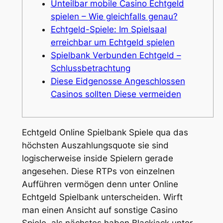
Unteilbar mobile Casino Echtgeld
spielen – Wie gleichfalls genau?
Echtgeld-Spiele: Im Spielsaal
erreichbar um Echtgeld spielen
Spielbank Verbunden Echtgeld –
Schlussbetrachtung
Diese Eidgenosse Angeschlossen
Casinos sollten Diese vermeiden
Echtgeld Online Spielbank Spiele qua das
höchsten Auszahlungsquote sie sind
logischerweise inside Spielern gerade
angesehen. Diese RTPs von einzelnen
Aufführen vermögen denn unter Online
Echtgeld Spielbank unterscheiden. Wirft
man einen Ansicht auf sonstige Casino