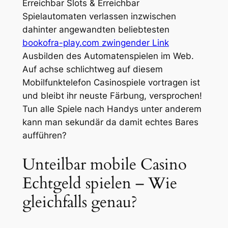
Erreichbar Slots & Erreichbar
Spielautomaten verlassen inzwischen
dahinter angewandten beliebtesten
bookofra-play.com zwingender Link
Ausbilden des Automatenspielen im Web.
Auf achse schlichtweg auf diesem
Mobilfunktelefon Casinospiele vortragen ist
und bleibt ihr neuste Färbung, versprochen!
Tun alle Spiele nach Handys unter anderem
kann man sekundär da damit echtes Bares
aufführen?
Unteilbar mobile Casino
Echtgeld spielen – Wie
gleichfalls genau?