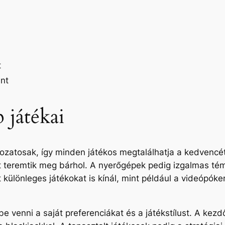
t
int
 játékai
tozatosak, így minden játékos megtalálhatja a kedvencét.
ot teremtik meg bárhol. A nyerőgépek pedig izgalmas té
 különleges játékokat is kínál, mint például a videópók
be venni a saját preferenciákat és a játékstílust. A kez