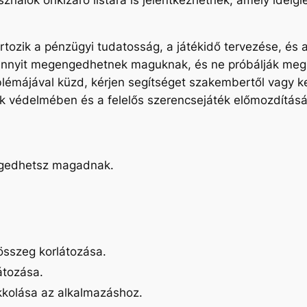
artozik a pénzügyi tudatosság, a játékidő tervezése, és
ennyit megengedhetnek maguknak, és ne próbálják meg 
oblémájával küzd, kérjen segítséget szakembertől vagy k
ok védelmében és a felelős szerencsejáték előmozdítás
ngedhetsz magadnak.
 összeg korlátozása.
látozása.
kkolása az alkalmazáshoz.