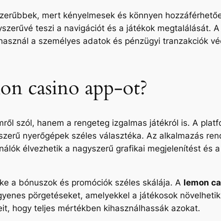
szerűbbek, mert kényelmesek és könnyen hozzáférhető
yszerűvé teszi a navigációt és a játékok megtalálását. A
iát használ a személyes adatok és pénzügyi tranzakciók
on casino app-ot?
ől szól, hanem a rengeteg izgalmas játékról is. A platf
szerű nyerőgépek széles választéka. Az alkalmazás rends
nálók élvezhetik a nagyszerű grafikai megjelenítést és 
ike a bónuszok és promóciók széles skálája. A
lemon ca
gyenes pörgetéseket, amelyekkel a játékosok növelhetik
eit, hogy teljes mértékben kihasználhassák azokat.