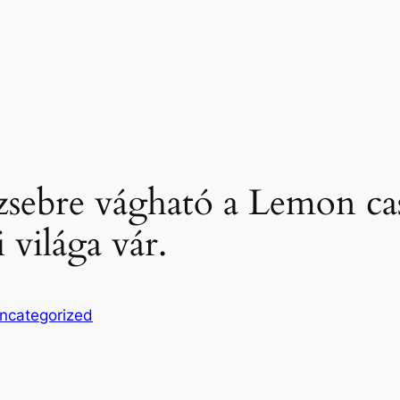
 zsebre vágható a Lemon ca
 világa vár.
ncategorized