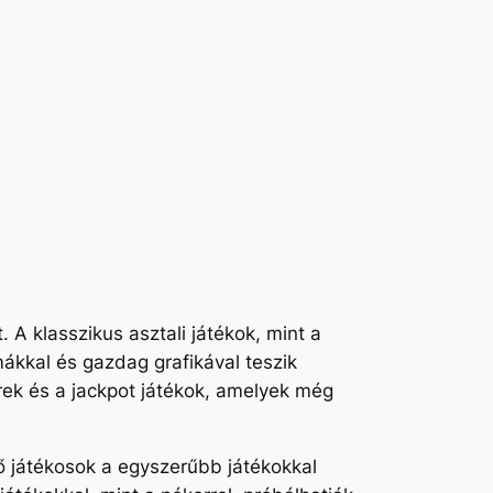
 A klasszikus asztali játékok, mint a
mákkal és gazdag grafikával teszik
erek és a jackpot játékok, amelyek még
dő játékosok a egyszerűbb játékokkal