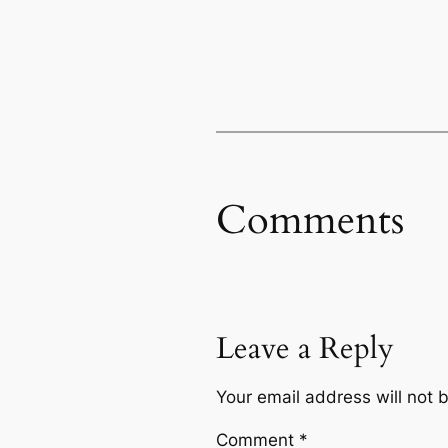
Comments
Leave a Reply
Your email address will not 
Comment
*