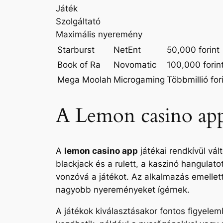
Játék
Szolgáltató
Maximális nyeremény
Starburst
NetEnt
50,000 forint
Book of Ra
Novomatic
100,000 forin
Mega Moolah
Microgaming
Többmillió for
A Lemon casino app
A
lemon casino app
játékai rendkívül vál
blackjack és a rulett, a kaszinó hangulat
vonzóvá a játékot. Az alkalmazás emellett
nagyobb nyereményeket ígérnek.
A játékok kiválasztásakor fontos figyelem