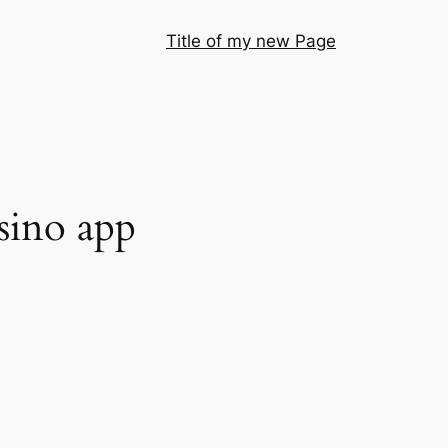
Title of my new Page
sino app