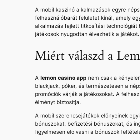
A mobil kaszinó alkalmazások egyre nép
felhasználóbarát felületet kínál, amely eg
alkalmazás fejlett titkosítási technológ
játékosok nyugodtan élvezhetik a játékot.
Miért válaszd a Lem
A
lemon casino app
nem csak a kényelemr
blackjack, póker, és természetesen a nép
promóciók várják a játékosokat. A felhasz
élményt biztosítja.
A mobil szerencsejátékok előnyeinek egy
bónuszokat, befizetési bónuszokat, és in
figyelmesen elolvasni a bónuszok feltétel