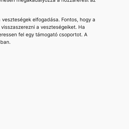
 a veszteségek elfogadása. Fontos, hogy a
visszaszerezni a veszteségeiket. Ha
eressen fel egy támogató csoportot. A
ában.