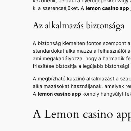
kezdhetik, például a nyerőgépekkel vagy a 
ki a szerencséjüket. A
lemon casino app
Az alkalmazás biztonsága
A biztonság kiemelten fontos szempont a
standardokat alkalmazza a felhasználói ad
ami megakadályozza, hogy a harmadik fel
frissítése biztosítja a legújabb biztonság
A megbízható kaszinó alkalmazást a szabá
alkalmazásokat használjanak, amelyek ren
A
lemon casino app
komoly hangsúlyt fek
A Lemon casino app