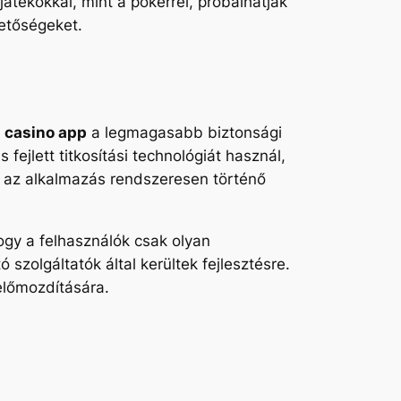
játékokkal, mint a pókerrel, próbálhatják
etőségeket.
 casino app
a legmagasabb biztonsági
ejlett titkosítási technológiát használ,
 az alkalmazás rendszeresen történő
ogy a felhasználók csak olyan
zolgáltatók által kerültek fejlesztésre.
előmozdítására.