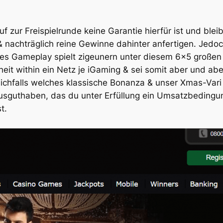
ruf zur Freispielrunde keine Garantie hierfür ist und blei
chträglich reine Gewinne dahinter anfertigen. Jedoch
s Gameplay spielt zigeunern unter diesem 6×5 großen S
eit within ein Netz je iGaming & sei somit aber und abe
leichfalls welches klassische Bonanza & unser Xmas-Vari
usguthaben, das du unter Erfüllung ein Umsatzbedingu
t.