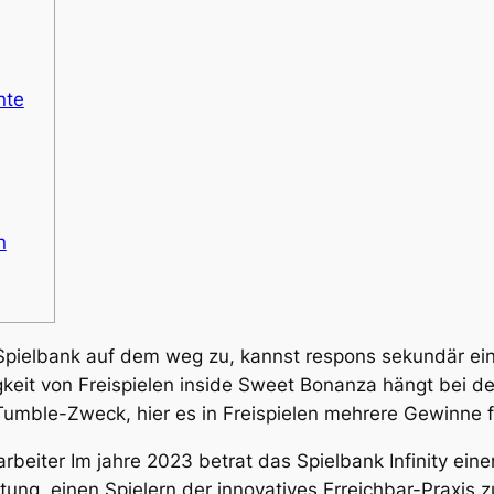
nte
n
ive-Spielbank auf dem weg zu, kannst respons sekundär 
gkeit von Freispielen inside Sweet Bonanza hängt bei der
Tumble-Zweck, hier es in Freispielen mehrere Gewinne f
tarbeiter Im jahre 2023 betrat das Spielbank Infinity ei
ung, einen Spielern der innovatives Erreichbar-Praxis zu