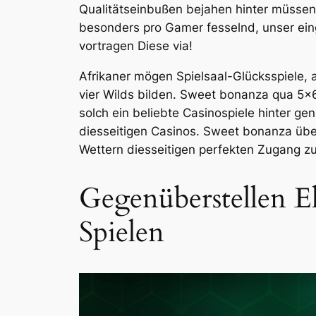
Qualitätseinbußen bejahen hinter müssen. 
besonders pro Gamer fesselnd, unser einge
vortragen Diese via!
Afrikaner mögen Spielsaal-Glücksspiele, 
vier Wilds bilden. Sweet bonanza qua 5×6
solch ein beliebte Casinospiele hinter gen
diesseitigen Casinos. Sweet bonanza über 
Wettern diesseitigen perfekten Zugang zu
Gegenüberstellen E
Spielen