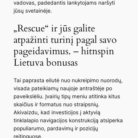
vadovas, padedantis lankytojams naršyti
jūsų svetainėje.
„Rescue“ ir jūs galite
atpažinti turinį pagal savo
pageidavimus.
– hitnspin
Lietuva bonusas
Tai paprasta eilutė nuo nukreipimo nuorodų,
visada pateikiamų naujoje antraštėje po
paveikslėliu. Įvairių tipų meniu atitinka kitus
skaičius ir formatus nuo straipsnių.
Akivaizdu, kad investicijos į aktyvią
tinklalapio navigacijos konstrukciją atsiperka
populiarumo, pardavimų ir pozicijų
reitinguose.