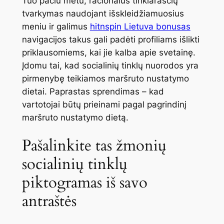
Tuo pačiu metu, racionalus tinklaraščių
tvarkymas naudojant išskleidžiamuosius
meniu ir galimus
hitnspin Lietuva bonusas
navigacijos takus gali padėti profiliams išlikti
priklausomiems, kai jie kalba apie svetainę.
Įdomu tai, kad socialinių tinklų nuorodos yra
pirmenybę teikiamos maršruto nustatymo
dietai. Paprastas sprendimas – kad
vartotojai būtų prieinami pagal pagrindinį
maršruto nustatymo dietą.
Pašalinkite tas žmonių
socialinių tinklų
piktogramas iš savo
antraštės