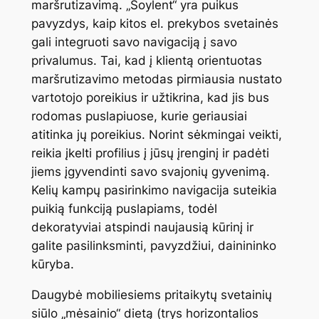
maršrutizavimą. „Soylent“ yra puikus
pavyzdys, kaip kitos el. prekybos svetainės
gali integruoti savo navigaciją į savo
privalumus. Tai, kad į klientą orientuotas
maršrutizavimo metodas pirmiausia nustato
vartotojo poreikius ir užtikrina, kad jis bus
rodomas puslapiuose, kurie geriausiai
atitinka jų poreikius. Norint sėkmingai veikti,
reikia įkelti profilius į jūsų įrenginį ir padėti
jiems įgyvendinti savo svajonių gyvenimą.
Kelių kampų pasirinkimo navigacija suteikia
puikią funkciją puslapiams, todėl
dekoratyviai atspindi naujausią kūrinį ir
galite pasilinksminti, pavyzdžiui, dainininko
kūryba.
Daugybė mobiliesiems pritaikytų svetainių
siūlo „mėsainio“ dietą (trys horizontalios