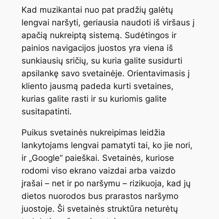
Kad muzikantai nuo pat pradžių galėtų
lengvai naršyti, geriausia naudoti iš viršaus į
apačią nukreiptą sistemą. Sudėtingos ir
painios navigacijos juostos yra viena iš
sunkiausių sričių, su kuria galite susidurti
apsilankę savo svetainėje. Orientavimasis į
kliento jausmą padeda kurti svetaines,
kurias galite rasti ir su kuriomis galite
susitapatinti.
Puikus svetainės nukreipimas leidžia
lankytojams lengvai pamatyti tai, ko jie nori,
ir „Google“ paieškai. Svetainės, kuriose
rodomi viso ekrano vaizdai arba vaizdo
įrašai – net ir po naršymu – rizikuoja, kad jų
dietos nuorodos bus prarastos naršymo
juostoje. Ši svetainės struktūra neturėtų