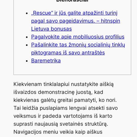
„Rescue“ ir jūs galite atpažinti turinį
pagal savo pageidavimus. – hitnspin
Lietuva bonusas
Pagalvokite apie mobiliuosius profilius
Pašalinkite tas žmonių socialinių tinklų
piktogramas iš savo antraštės
Baremetrika
Kiekvienam tinklalapiui nustatykite aiškią
išvaizdos demonstracinę juostą, kad
kiekvienas galėtų greitai pamatyti, ko nori.
Tai leidžia puslapiams lengvai atsekti savo
veiksmus ir padeda vartotojams iš karto
suprasti naujausią svetainės struktūrą.
Navigacijos meniu veikia kaip aiškus