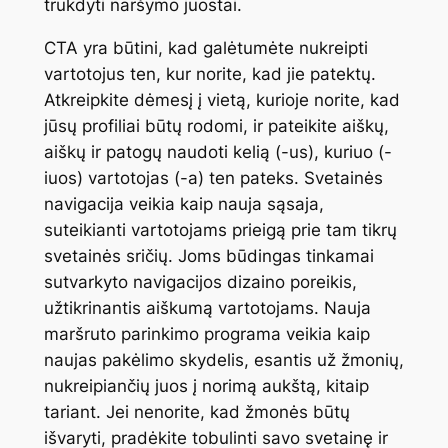
trukdyti naršymo juostai.
CTA yra būtini, kad galėtumėte nukreipti
vartotojus ten, kur norite, kad jie patektų.
Atkreipkite dėmesį į vietą, kurioje norite, kad
jūsų profiliai būtų rodomi, ir pateikite aiškų,
aiškų ir patogų naudoti kelią (-us), kuriuo (-
iuos) vartotojas (-a) ten pateks. Svetainės
navigacija veikia kaip nauja sąsaja,
suteikianti vartotojams prieigą prie tam tikrų
svetainės sričių. Joms būdingas tinkamai
sutvarkyto navigacijos dizaino poreikis,
užtikrinantis aiškumą vartotojams. Nauja
maršruto parinkimo programa veikia kaip
naujas pakėlimo skydelis, esantis už žmonių,
nukreipiančių juos į norimą aukštą, kitaip
tariant. Jei nenorite, kad žmonės būtų
išvaryti, pradėkite tobulinti savo svetainę ir