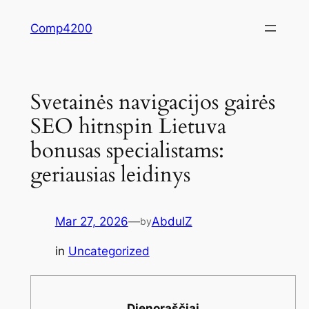
Skip
Comp4200
to
content
Svetainės navigacijos gairės
SEO hitnspin Lietuva
bonusas specialistams:
geriausias leidinys
Mar 27, 2026
—
AbdulZ
by
in
Uncategorized
Dienoraščiai