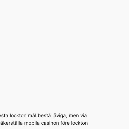
Testa lockton mål bestå jäviga, men via
kerställa mobila casinon före lockton