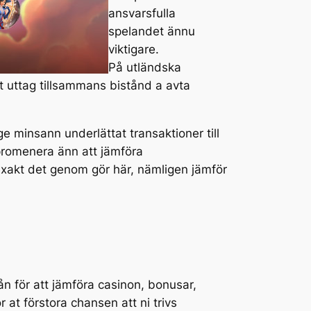
ansvarsfulla
spelandet ännu
viktigare.
På utländska
mt uttag tillsammans bistånd a avta
e minsann underlättat transaktioner till
promenera änn att jämföra
 exakt det genom gör här, nämligen jämför
rån för att jämföra casinon, bonusar,
r at förstora chansen att ni trivs