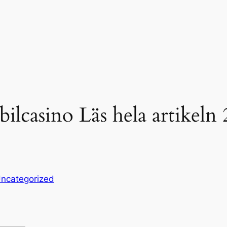
bilcasino Läs hela artikel
ncategorized