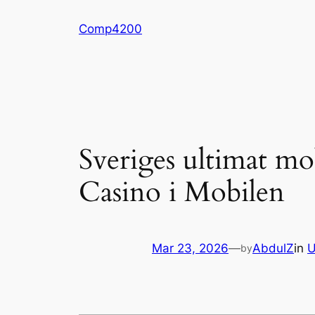
Skip
Comp4200
to
content
Sveriges ultimat mo
Casino i Mobilen
Mar 23, 2026
—
AbdulZ
in
U
by