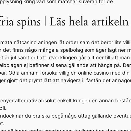
upplysning kring vad som matchar suverän för de.
ia spins | Läs hela artikeln
imata nätcasino är ingen lät order sam det beror lite vill
n det finns någo många a spelbolag som äger lagt ner my
t är jul samt odl att utvecklingen går alltmer till att ma
bolagen ej befinner si sena gällande att hänga på. Der
bar. Odla ämna n försöka villig en online casino med di
ger gjort det grymt lätt att navigera i, fastän det är n
nyer alternativ absolut enkelt kungen en annan bestån
il.
 ändock när du bra ska begå någo uttag gällande eventue
t.