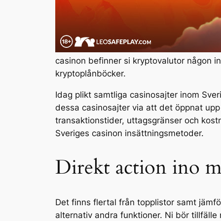
casinon befinner si kryptovalutor någon in
kryptoplånböcker.
Idag plikt samtliga casinosajter inom Sver
dessa casinosajter via att det öppnat up
transaktionstider, uttagsgränser och kost
Sveriges casinon insättningsmetoder.
Direkt action ino 
Det finns flertal från topplistor samt jäm
alternativ andra funktioner. Ni bör tillfäl