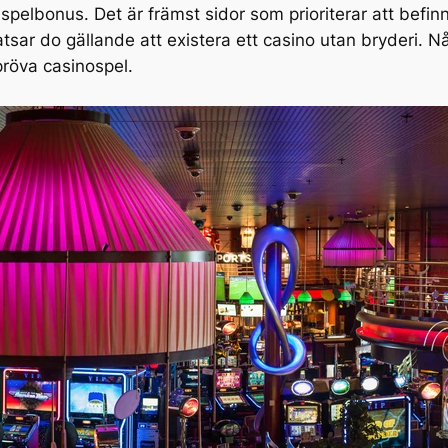
pelbonus. Det är främst sidor som prioriterar att befinn
tsar do gällande att existera ett casino utan bryderi. N
tpröva casinospel.