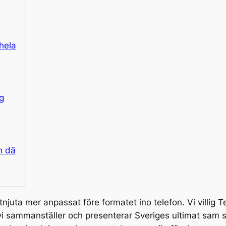
 hela
g
n dä
tnjuta mer anpassat före formatet ino telefon. Vi villig 
i sammanställer och presenterar Sveriges ultimat sam sä