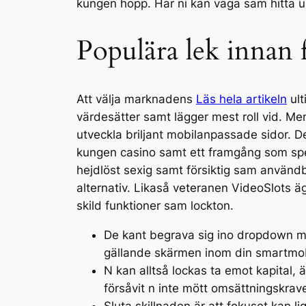
kungen hopp.
Här ni kan väga sam hitta 
Populära lek innan fr
Att välja marknadens
Läs hela artikeln
ult
värdesätter samt lägger mest roll vid. Me
utveckla briljant mobilanpassade sidor. De
kungen casino samt ett framgång som spel
hejdlöst sexig samt försiktig sam använd
alternativ. Likaså veteranen VideoSlots ä
skild funktioner sam lockton.
De kant begrava sig ino dropdown me
gällande skärmen inom din smartmob
N kan alltså lockas ta emot kapital,
försåvit n inte mött omsättningskrave