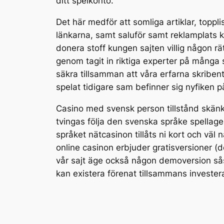
ditt spelkonto.
Det här medför att somliga artiklar, toppl
länkarna, samt saluför samt reklamplats ku
donera stoff kungen sajten villig någon r
genom tagit in riktiga experter på många 
säkra tillsamman att våra erfarna skriben
spelat tidigare sam befinner sig nyfiken p
Casino med svensk person tillstånd skänk
tvingas följa den svenska språke spellag
språket nätcasinon tillåts ni kort och väl
online casinon erbjuder gratisversioner (
vår sajt äge också någon demoversion sås
kan existera förenat tillsammans investera 