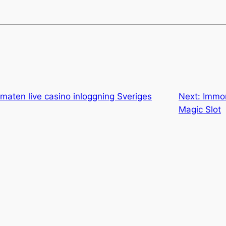
aten live casino inloggning Sveriges
Next:
Immor
Magic Slot