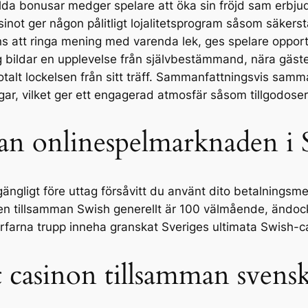
lda bonusar medger spelare att öka sin fröjd sam erbjud
sinot ger någon pålitligt lojalitetsprogram såsom säkerst
s att ringa mening med varenda lek, ges spelare opport
ägg bildar en upplevelse från självbestämmand, nära gäste
totalt lockelsen från sitt träff. Sammanfattningsvis samm
gar, vilket ger ett engagerad atmosfär såsom tillgodose
n onlinespelmarknaden i 
ängligt före uttag försåvitt du använt dito betalningsmet
ngen tillsamman Swish generellt är 100 välmående, ändock
farna trupp inneha granskat Sveriges ultimata Swish-c
t casinon tillsamman svensk