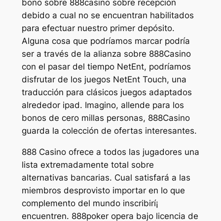
​​bono sobre 888casino sobre recepción
debido a cual no se encuentran habilitados
para efectuar nuestro primer depósito.
Alguna cosa que podrí­amos marcar podrí­a
ser a través de la alianza sobre 888Casino
con el pasar del tiempo NetEnt, podríamos
disfrutar de los juegos NetEnt Touch, una
traducción para clásicos juegos adaptados
alrededor ipad. Imagino, allende para los
bonos de cero millas personas, 888Casino
guarda la colección de ofertas interesantes.
888 Casino ofrece a todos las jugadores una
lista extremadamente total sobre
alternativas bancarias. Cual satisfará a las
miembros desprovisto importar en lo que
complemento del mundo inscribirí¡
encuentren. 888poker opera bajo licencia de