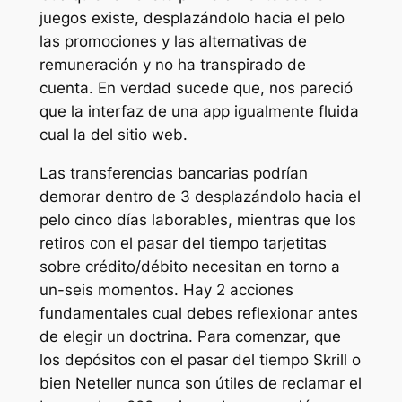
juegos existe, desplazándolo hacia el pelo
las promociones y las alternativas de
remuneración y no ha transpirado de
cuenta. En verdad sucede que, nos pareció
que la interfaz de una app igualmente fluida
cual la del sitio web.
Las transferencias bancarias podrían
demorar dentro de 3 desplazándolo hacia el
pelo cinco días laborables, mientras que los
retiros con el pasar del tiempo tarjetitas
sobre crédito/débito necesitan en torno a
un-seis momentos. Hay 2 acciones
fundamentales cual debes reflexionar antes
de elegir un doctrina. Para comenzar, que
los depósitos con el pasar del tiempo Skrill o
bien Neteller nunca son útiles de reclamar el