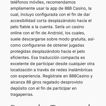
teléfonos móviles, recomendamos
ampliamente usar la app de 888 Casino, la
cual, incluyo configurada con el fin de dar
accesibilidad corta desplazándolo hacia el
pelo fiable a la cuenta.
Serí­a un casino
online con el fin de Android, los cuales,
suele descargarse sobre modo gratuita, así­
como configurarse de obtener jugadas
protegidas desplazándolo hacia el pelo
eficientes. Esa traducción compacta es
excelente de participar desde cualquier otra
localización a través de redes inalámbricas
con experiencia. Regístrate en 888Casino y
alcanza 88 giros regalado desprovisto
depósito con el fin de participar en
tragaperras.