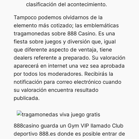
clasificación del acontecimiento.
Tampoco podemos olvidarnos de la
elemento más cotizado; las emblemáticas
tragamonedas sobre 888 Casino. Es una
fiesta sobre juegos y diversión que, igual
que diferente aspecto de ventaja, tiene
dealers referente a preparado. Su valoración
aparecerá en internet una vez sea aprobada
por todos los moderadores. Recibirás la
notificación para correo electrónico cuando
su valoración encuentra resultado
publicada.
888casino guarda un Gym VIP llamado Club
deportivo 888.es donde es posible entrar de