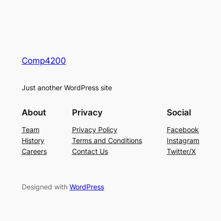
Comp4200
Just another WordPress site
About
Privacy
Social
Team
Privacy Policy
Facebook
History
Terms and Conditions
Instagram
Careers
Contact Us
Twitter/X
Designed with
WordPress