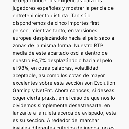
le deja conocer los exigencias para los
jugadores españoles y mostrar la pericia de
entretenimiento distinta. Tan sólo
dispondremos de cinco importes first
person, mientras tanto, en versiones
europea desplazándolo hacia el pelo saco a
zonas de la misma forma. Nuestro RTP
media de este apartado oscila dentro de
nuestro 94,7% desplazándolo hacia el pelo
el 98%, en otras palabras, volatilidad
aceptable, así­ como los cotas de mayor
excelentes sobre esta sección son Evolution
Gaming y NetEnt. Ahora conoces, si deseas
coger cierta praxis, en el caso de que nos lo
olvidemos simplemente desestresarte, en
lanzarte a la ruleta acerca de avispado, esta
es su sección. Alrededor del marchar
joviales diferentes criterios de juegos, no es