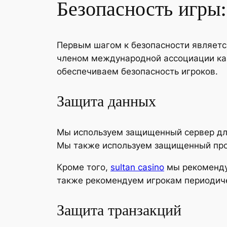
Безопасность игры:
Первым шагом к безопасности является
членом международной ассоциации каз
обеспечиваем безопасность игроков.
Защита данных
Мы используем защищенный сервер для
Мы также используем защищенный прот
Кроме того,
sultan casino
мы рекомендуе
также рекомендуем игрокам периодиче
Защита транзакций