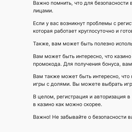
Важно помнить, что для безопасности 
лицами.
Если у вас возникнут проблемы с реги
которая работает круглосуточно и гот
Также, вам может быть полезно использ
Вам может быть интересно, что казино
промокода. Для получения бонуса, вам
Вам также может быть интересно, что 
игры с долями. Вы можете выбрать игру
В целом, регистрация и авторизация в
в казино как можно скорее.
Важно! Не забывайте о безопасности в