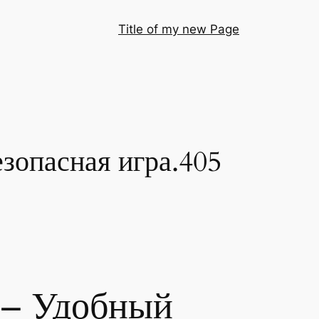
Title of my new Page
езопасная игра.405
 – Удобный