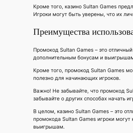
Кроме того, казино Sultan Games пред
Игроки могут быть уверены, что их л
Преимущества использова
Промокод Sultan Games – это отличный
дополнительным бонусам и выигрышам,
Кроме того, промокод Sultan Games м
полезно для начинающих игроков.
Важно! Не забывайте, что промокод Su
забывайте о других способах начать иг
В целом, казино Sultan Games – это о
промокода Sultan Games игроки могут
выигрышам.