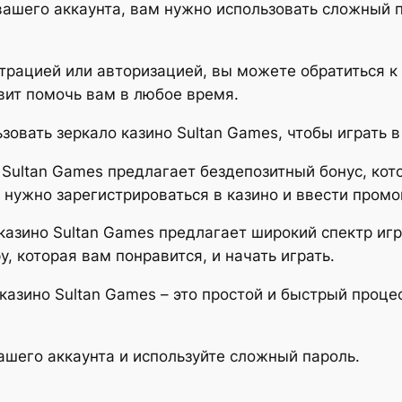
вашего аккаунта, вам нужно использовать сложный п
страцией или авторизацией, вы можете обратиться к
овит помочь вам в любое время.
овать зеркало казино Sultan Games, чтобы играть в 
 Sultan Games предлагает бездепозитный бонус, ко
 нужно зарегистрироваться в казино и ввести промок
казино Sultan Games предлагает широкий спектр игр
, которая вам понравится, и начать играть.
 казино Sultan Games – это простой и быстрый проце
ашего аккаунта и используйте сложный пароль.