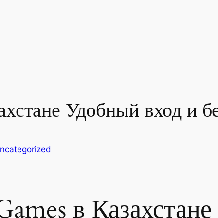
ахстане Удобный вход и б
ncategorized
 Games в Казахстане