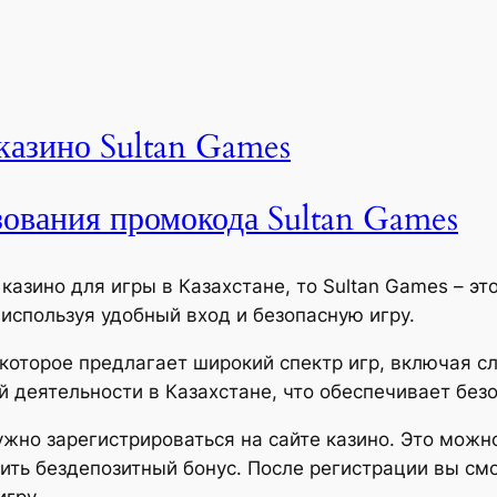
казино Sultan Games
ования промокода Sultan Games
азино для игры в Казахстане, то Sultan Games – эт
 используя удобный вход и безопасную игру.
 которое предлагает широкий спектр игр, включая сл
 деятельности в Казахстане, что обеспечивает безо
жно зарегистрироваться на сайте казино. Это можно
ить бездепозитный бонус. После регистрации вы смо
игру.