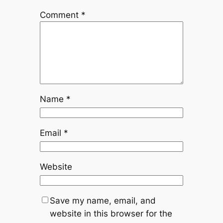
Comment
*
Name
*
Email
*
Website
Save my name, email, and
website in this browser for the