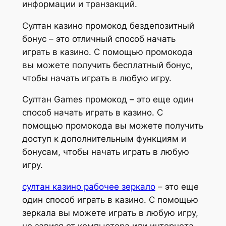
информации и транзакций.
Султан казино промокод бездепозитный
бонус – это отличный способ начать
играть в казино. С помощью промокода
вы можете получить бесплатный бонус,
чтобы начать играть в любую игру.
Султан Games промокод – это еще один
способ начать играть в казино. С
помощью промокода вы можете получить
доступ к дополнительным функциям и
бонусам, чтобы начать играть в любую
игру.
султан казино рабочее зеркало
– это еще
один способ играть в казино. С помощью
зеркала вы можете играть в любую игру,