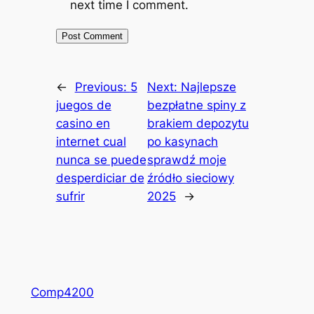
next time I comment.
←
Previous:
5
Next:
Najlepsze
juegos de
bezpłatne spiny z
casino en
brakiem depozytu
internet cual
po kasynach
nunca se puede
sprawdź moje
desperdiciar de
źródło sieciowy
sufrir
2025
→
Comp4200