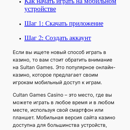
Как начать играть на мобильном
устройстве
Шаг 1: Скачать приложение
Шаг 2: Создать аккаунт
Если вы ищете новый способ играть в
казино, то вам стоит обратить внимание
на Sultan Games. Это популярное онлайн-
казино, которое предлагает своим
игрокам мобильный доступ к играм.
Сultan Games Casino – это место, где вы
можете играть в любое время и в любом
месте, используя свой смартфон или
планшет. Мобильная версия сайта казино
доступна для большинства устройств,