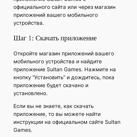
официального сайта или через магазин
приложений вашего мобильного
устройства.
Шаг 1: Скачать приложение
Откройте магазин приложений вашего
мобильного устройства и найдите
приложение Sultan Games. Нажмите на
кнопку “Установить” и дождитесь, пока
приложение будет скачано и
установлено.
Если вы не знаете, как скачать
приложение, то вы можете найти
инструкции на официальном сайте Sultan
Games.