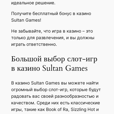
идеальное решение.
Получите бесплатный бонус в казино
Sultan Games!
Не забывайте, что игра в казино – это
только для развлечения, и вы должны
играть ответственно.
Большой выбор слот-игр
в казино Sultan Games
В казино Sultan Games вы можете найти
огромный выбор слот-игр, которые будут
радовать вас своей разнообразностью и
качеством. Среди них есть классические
игры, такие как Book of Ra, Sizzling Hot и