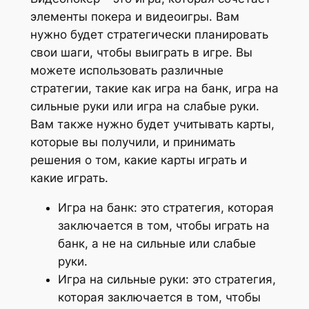
элементы покера и видеоигры. Вам
нужно будет стратегически планировать
свои шаги, чтобы выиграть в игре. Вы
можете использовать различные
стратегии, такие как игра на банк, игра на
сильные руки или игра на слабые руки.
Вам также нужно будет учитывать карты,
которые вы получили, и принимать
решения о том, какие карты играть и
какие играть.
Игра на банк: это стратегия, которая
заключается в том, чтобы играть на
банк, а не на сильные или слабые
руки.
Игра на сильные руки: это стратегия,
которая заключается в том, чтобы