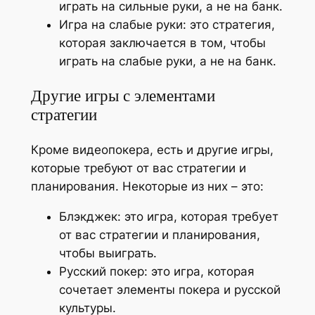
играть на сильные руки, а не на банк.
Игра на слабые руки: это стратегия,
которая заключается в том, чтобы
играть на слабые руки, а не на банк.
Другие игры с элементами
стратегии
Кроме видеопокера, есть и другие игры,
которые требуют от вас стратегии и
планирования. Некоторые из них – это:
Блэкджек: это игра, которая требует
от вас стратегии и планирования,
чтобы выиграть.
Русский покер: это игра, которая
сочетает элементы покера и русской
культуры.