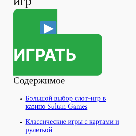
игр
ИГРАТЬ
Содержимое
Большой выбор слот-игр в
казино Sultan Games
Классические игры с картами и
рулеткой