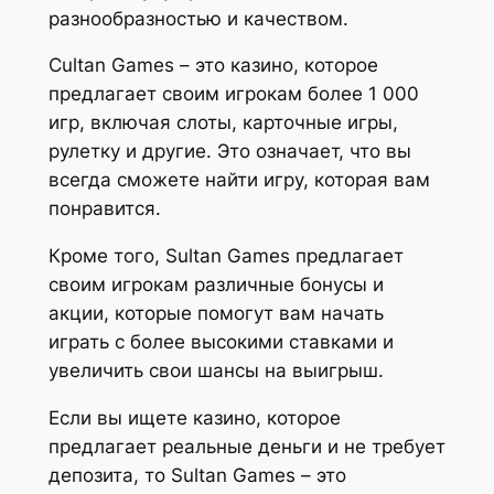
разнообразностью и качеством.
Сultan Games – это казино, которое
предлагает своим игрокам более 1 000
игр, включая слоты, карточные игры,
рулетку и другие. Это означает, что вы
всегда сможете найти игру, которая вам
понравится.
Кроме того, Sultan Games предлагает
своим игрокам различные бонусы и
акции, которые помогут вам начать
играть с более высокими ставками и
увеличить свои шансы на выигрыш.
Если вы ищете казино, которое
предлагает реальные деньги и не требует
депозита, то Sultan Games – это