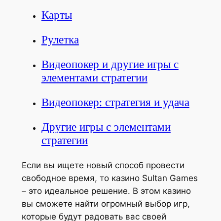
Карты
Рулетка
Видеопокер и другие игры с
элементами стратегии
Видеопокер: стратегия и удача
Другие игры с элементами
стратегии
Если вы ищете новый способ провести
свободное время, то казино Sultan Games
– это идеальное решение. В этом казино
вы сможете найти огромный выбор игр,
которые будут радовать вас своей