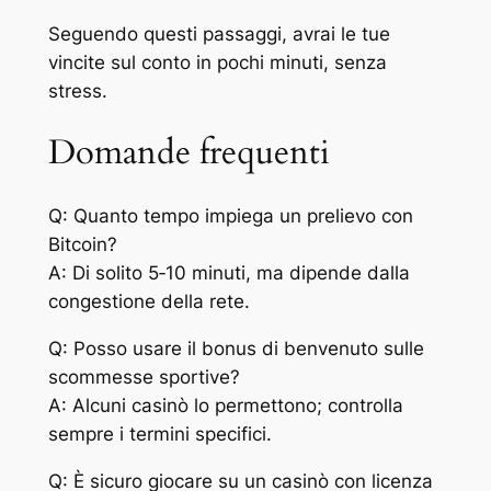
Seguendo questi passaggi, avrai le tue
vincite sul conto in pochi minuti, senza
stress.
Domande frequenti
Q: Quanto tempo impiega un prelievo con
Bitcoin?
A: Di solito 5‑10 minuti, ma dipende dalla
congestione della rete.
Q: Posso usare il bonus di benvenuto sulle
scommesse sportive?
A: Alcuni casinò lo permettono; controlla
sempre i termini specifici.
Q: È sicuro giocare su un casinò con licenza