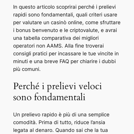
In questo articolo scoprirai perché i prelievi
rapidi sono fondamentali, quali criteri usare
per valutare un casinò online, come sfruttare
i bonus benvenuto e le criptovalute, e avrai
una tabella comparativa dei migliori
operatori non AAMS. Alla fine troverai
consigli pratici per incassare le tue vincite in
minuti e una breve FAQ per chiarire i dubbi
più comuni.
Perché i prelievi veloci
sono fondamentali
Un prelievo rapido è più di una semplice
comodità. Prima di tutto, riduce l’ansia
legata al denaro. Quando sai che la tua