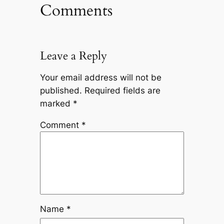
Comments
Leave a Reply
Your email address will not be
published.
Required fields are
marked
*
Comment
*
Name
*