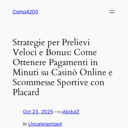
Skip
Comp4200
to
content
Strategie per Prelievi
Veloci e Bonus: Come
Ottenere Pagamenti in
Minuti su Casinò Online e
Scommesse Sportive con
Placard
Oct 23, 2025
—
AbdulZ
by
in
Uncategorized