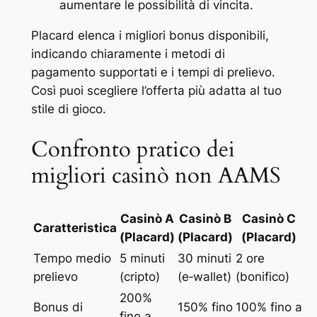
aumentare le possibilità di vincita.
Placard elenca i migliori bonus disponibili,
indicando chiaramente i metodi di
pagamento supportati e i tempi di prelievo.
Così puoi scegliere l’offerta più adatta al tuo
stile di gioco.
Confronto pratico dei
migliori casinò non AAMS
Casinò A
Casinò B
Casinò C
Caratteristica
(Placard)
(Placard)
(Placard)
Tempo medio
5 minuti
30 minuti
2 ore
prelievo
(cripto)
(e‑wallet)
(bonifico)
200%
Bonus di
150% fino
100% fino a
fino a