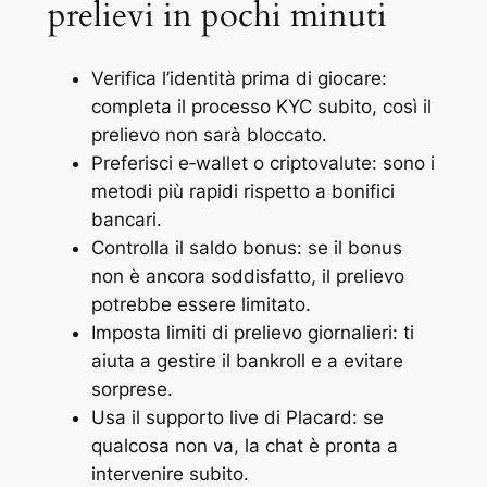
prelievi in pochi minuti
Verifica l’identità prima di giocare:
completa il processo KYC subito, così il
prelievo non sarà bloccato.
Preferisci e‑wallet o criptovalute: sono i
metodi più rapidi rispetto a bonifici
bancari.
Controlla il saldo bonus: se il bonus
non è ancora soddisfatto, il prelievo
potrebbe essere limitato.
Imposta limiti di prelievo giornalieri: ti
aiuta a gestire il bankroll e a evitare
sorprese.
Usa il supporto live di Placard: se
qualcosa non va, la chat è pronta a
intervenire subito.