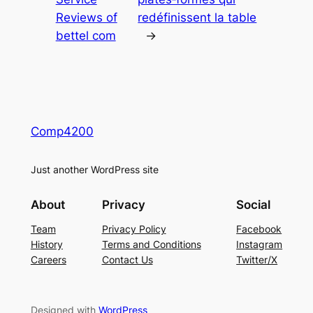
Reviews of
redéfinissent la table
bettel com
→
Comp4200
Just another WordPress site
About
Privacy
Social
Team
Privacy Policy
Facebook
History
Terms and Conditions
Instagram
Careers
Contact Us
Twitter/X
Designed with
WordPress