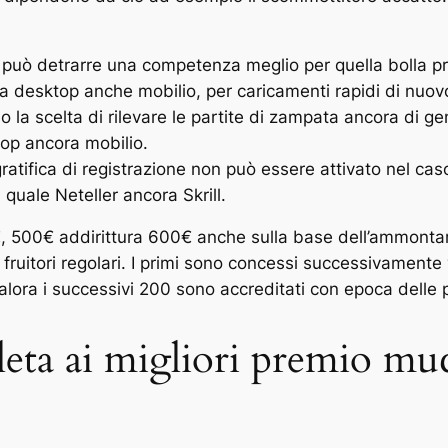
 può detrarre una competenza meglio per quella bolla p
 desktop anche mobilio, per caricamenti rapidi di nuov
ono la scelta di rilevare le partite di zampata ancora di 
op ancora mobilio.
gratifica di registrazione non può essere attivato nel ca
 quale Neteller ancora Skrill.
€, 500€ addirittura 600€ anche sulla base dell’ammontare 
fruitori regolari. I primi sono concessi successivamente
alora i successivi 200 sono accreditati con epoca delle p
leta ai migliori premio muc