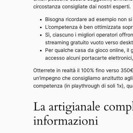
circostanza consigliate dai nostri esperti.
Bisogna ricordare ad esempio non si
L’competenza è ben ottimizzata sopra
Sì, ciascuno i migliori operatori offr
streaming gratuito vuoto verso deskt
Per qualche casa da gioco online, il 
accesso alcuni portacarte elettronici,
Otterrete in realtà il 100% fino verso 350
un’impegno che consigliamo anzitutto agli 
competenza (in playthrough di soli 1x), qu
La artigianale comp
informazioni