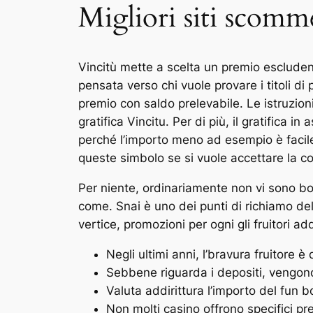
Migliori siti scomm
Vincitù mette a scelta un premio escluden
pensata verso chi vuole provare i titoli d
premio con saldo prelevabile. Le istruzioni
gratifica Vincitu. Per di più, il gratifica 
perché l’importo meno ad esempio è facile
queste simbolo se si vuole accettare la c
Per niente, ordinariamente non vi sono bo
come. Snai è uno dei punti di richiamo del
vertice, promozioni per ogni gli fruitori ad
Negli ultimi anni, l’bravura fruitore è 
Sebbene riguarda i depositi, vengon
Valuta addirittura l’importo del fun bo
Non molti casino offrono specifici pr