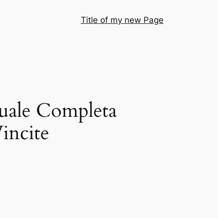
Title of my new Page
nuale Completa
Vincite