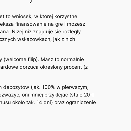
t to wniosek, w ktorej korzystne
ieksza finansowanie na gre i mozesz
a. Nizej niz znajduje sie rozlegly
cznych wskazowkach, jak z nich
(welcome filip). Masz to normalnie
zardowe dorzuca okreslony procent (z
ch depozytow (jak. 100% w pierwszym,
wazyc, oni mniej przyklejac (stale 20-l
usu okolo tak. 14 dni) oraz ograniczenie