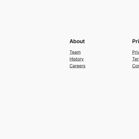
About
Pr
Team
Pri
History
Ter
Careers
Con