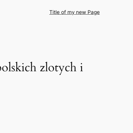
Title of my new Page
lskich zlotych i