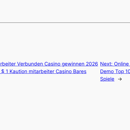
itarbeiter Verbunden Casino gewinnen 2026
Next:
Online
s $ 1 Kaution mitarbeiter Casino Bares
Demo Top 10
Spiele
→