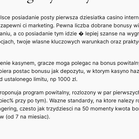
sce posiadanie posty pierwsza dziesiatka casino interne
 zapewni ci marketing. Pewna liczba dobrane bonusy w
iu, a co posiadanie tym idzie � lepiej szanse na wygran
cjach, twoje wlasne kluczowych warunkach oraz prakty
nie kasynem, gracze moga polegac na bonus powitalny 
zybiera postac bonusu jak depozytu, w ktorym kasyno ha
 ustalonego limitu, np 1000 zl.
 proponuja program powitalny, rozlozony w par pierwszy
iec% przy po tym). Wazne standardy, na ktore nalezy roz
gering, czesto jak trzydziesci na 50 momenty kwota bon
w (od 7 na miesiac).