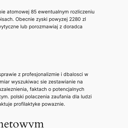
bie atomowej 85 ewentualnym rozliczeniu
sach. Obecnie zyski powyzej 2280 zl
wytyczne lub porozmawiaj z doradca
awie z profesjonalizmie i dbalosci w
iar wyszukiwac sie zestawianie na
zaleznienia, faktach o potencjalnych
ym. polski polaczenia zaufania dla ludzi
ktuje profilaktyke powaznie.
ernetowym