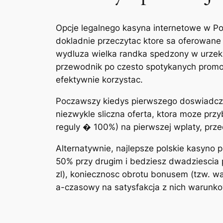
Opcje legalnego kasyna internetowe w Pol
dokladnie przeczytac ktore sa oferowane
wydluza wielka randka spedzony w urzekan
przewodnik po czesto spotykanych promo
efektywnie korzystac.
Poczawszy kiedys pierwszego doswiadcze
niezwykle sliczna oferta, ktora moze pr
reguly � 100%) na pierwszej wplaty, przed
Alternatywnie, najlepsze polskie kasyno
50% przy drugim i bedziesz dwadziescia p
zl), koniecznosc obrotu bonusem (tzw. wa
a-czasowy na satysfakcja z nich warunko